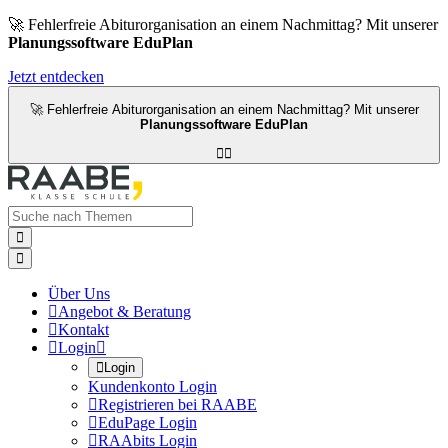
🚀 Fehlerfreie Abiturorganisation an einem Nachmittag? Mit unserer
Planungssoftware EduPlan
Jetzt entdecken
🚀 Fehlerfreie Abiturorganisation an einem Nachmittag? Mit unserer
Planungssoftware EduPlan




Über Uns

Angebot & Beratung

Kontakt

Login


Login
Kundenkonto Login

Registrieren bei RAABE

EduPage Login

RAAbits Login