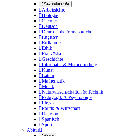

Sekundarstufe

Arbeitslehre

Biologie

Chemie

Deutsch

Deutsch als Fremdsprache

Englisch

Erdkunde

Ethik

Französisch

Geschichte

Informatik & Medienbildung

Kunst

Latein

Mathematik

Musik

Naturwissenschaften & Technik

Pädagogik & Psychologie

Physik

Politik & Wirtschaft

Religion

Spanisch

Sport
Abitur
