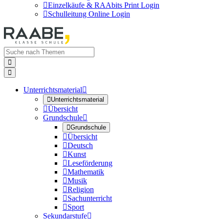

Einzelkäufe & RAAbits Print Login

Schulleitung Online Login


Unterrichtsmaterial


Unterrichtsmaterial

Übersicht
Grundschule


Grundschule

Übersicht

Deutsch

Kunst

Leseförderung

Mathematik

Musik

Religion

Sachunterricht

Sport
Sekundarstufe
