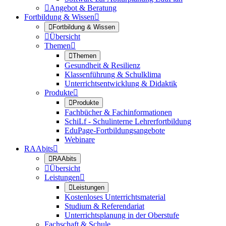

Angebot & Beratung
Fortbildung & Wissen


Fortbildung & Wissen

Übersicht
Themen


Themen
Gesundheit & Resilienz
Klassenführung & Schulklima
Unterrichtsentwicklung & Didaktik
Produkte


Produkte
Fachbücher & Fachinformationen
SchiLf - Schulinterne Lehrerfortbildung
EduPage-Fortbildungsangebote
Webinare
RAAbits


RAAbits

Übersicht
Leistungen


Leistungen
Kostenloses Unterrichtsmaterial
Studium & Referendariat
Unterrichtsplanung in der Oberstufe
Fachschaft & Schule