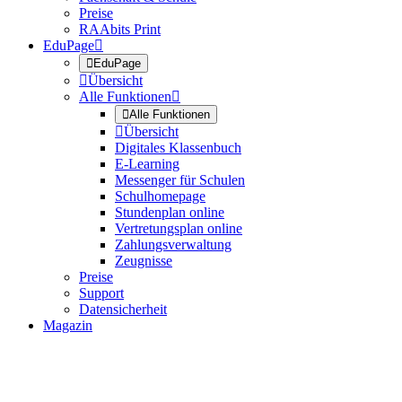
Preise
RAAbits Print
EduPage


EduPage

Übersicht
Alle Funktionen


Alle Funktionen

Übersicht
Digitales Klassenbuch
E-Learning
Messenger für Schulen
Schulhomepage
Stundenplan online
Vertretungsplan online
Zahlungsverwaltung
Zeugnisse
Preise
Support
Datensicherheit
Magazin