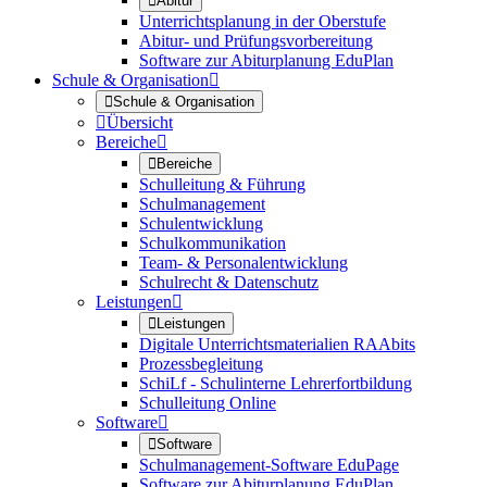

Abitur
Unterrichtsplanung in der Oberstufe
Abitur- und Prüfungsvorbereitung
Software zur Abiturplanung EduPlan
Schule & Organisation


Schule & Organisation

Übersicht
Bereiche


Bereiche
Schulleitung & Führung
Schulmanagement
Schulentwicklung
Schulkommunikation
Team- & Personalentwicklung
Schulrecht & Datenschutz
Leistungen


Leistungen
Digitale Unterrichtsmaterialien RAAbits
Prozessbegleitung
SchiLf - Schulinterne Lehrerfortbildung
Schulleitung Online
Software


Software
Schulmanagement-Software EduPage
Software zur Abiturplanung EduPlan