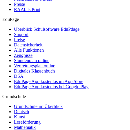
Preise
RAAbits Print
EduPage
Überblick Schulsoftware EduPdage
Support
Preise
Datensicherheit
Alle Funktionen
Zeugnisse
Stundenplan online
Vertretungsplan online
Digitales Klassenbuch
DSA
EduPage App kostenlos im App Store
EduPage App kostenlos bei Google Play
Grundschule
Grundschule im Überblick
Deutsch
Kunst
Leseförderung
Mathematik