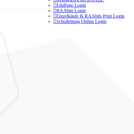

EduPage Login

RAAbits Login

Einzelkäufe & RAAbits Print Login

Schulleitung Online Login