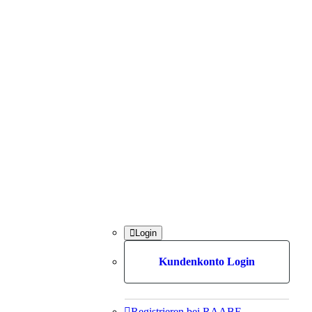

Login
Kundenkonto Login

Registrieren bei RAABE