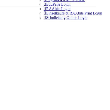

EduPage Login

RAAbits Login

Einzelkäufe & RAAbits Print Login

Schulleitung Online Login