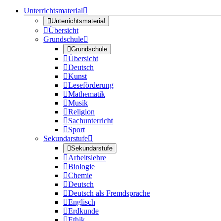
Unterrichtsmaterial


Unterrichtsmaterial

Übersicht
Grundschule


Grundschule

Übersicht

Deutsch

Kunst

Leseförderung

Mathematik

Musik

Religion

Sachunterricht

Sport
Sekundarstufe


Sekundarstufe

Arbeitslehre

Biologie

Chemie

Deutsch

Deutsch als Fremdsprache

Englisch

Erdkunde

Ethik