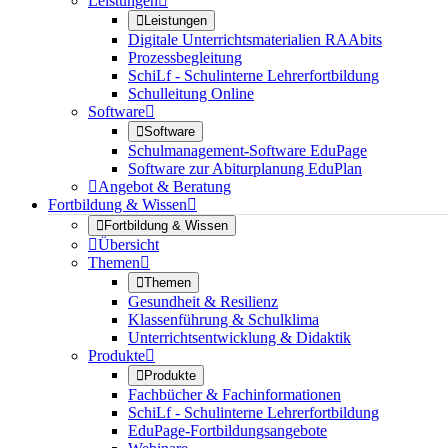
Leistungen


Leistungen
Digitale Unterrichtsmaterialien RAAbits
Prozessbegleitung
SchiLf - Schulinterne Lehrerfortbildung
Schulleitung Online
Software


Software
Schulmanagement-Software EduPage
Software zur Abiturplanung EduPlan

Angebot & Beratung
Fortbildung & Wissen


Fortbildung & Wissen

Übersicht
Themen


Themen
Gesundheit & Resilienz
Klassenführung & Schulklima
Unterrichtsentwicklung & Didaktik
Produkte


Produkte
Fachbücher & Fachinformationen
SchiLf - Schulinterne Lehrerfortbildung
EduPage-Fortbildungsangebote