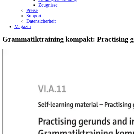
Zeugnisse
Preise
Support
Datensicherheit
Magazin
Grammatiktraining kompakt: Practising ge