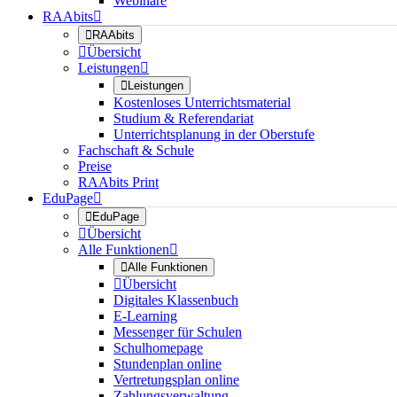
Webinare
RAAbits


RAAbits

Übersicht
Leistungen


Leistungen
Kostenloses Unterrichtsmaterial
Studium & Referendariat
Unterrichtsplanung in der Oberstufe
Fachschaft & Schule
Preise
RAAbits Print
EduPage


EduPage

Übersicht
Alle Funktionen


Alle Funktionen

Übersicht
Digitales Klassenbuch
E-Learning
Messenger für Schulen
Schulhomepage
Stundenplan online
Vertretungsplan online
Zahlungsverwaltung