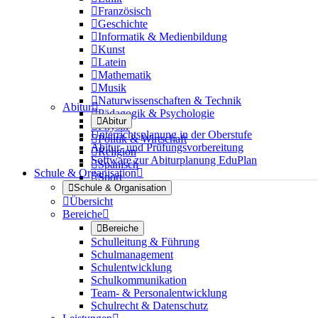

Französisch

Geschichte

Informatik & Medienbildung

Kunst

Latein

Mathematik

Musik

Naturwissenschaften & Technik
Abitur


Pädagogik & Psychologie

Abitur

Physik
Unterrichtsplanung in der Oberstufe

Politik & Wirtschaft
Abitur- und Prüfungsvorbereitung

Religion
Software zur Abiturplanung EduPlan

Spanisch
Schule & Organisation


Sport

Schule & Organisation

Übersicht
Bereiche


Bereiche
Schulleitung & Führung
Schulmanagement
Schulentwicklung
Schulkommunikation
Team- & Personalentwicklung
Schulrecht & Datenschutz