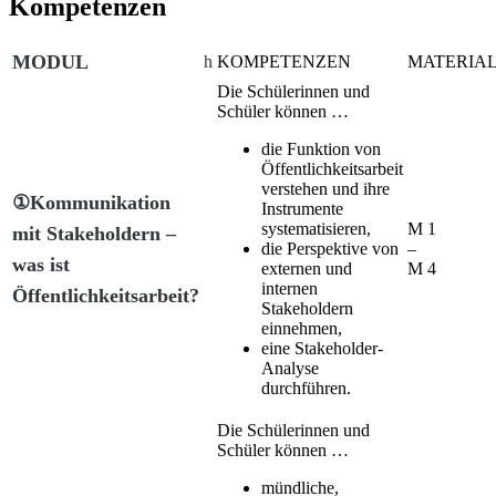
Kompetenzen
MODUL
h
KOMPETENZEN
MATERIAL
Die Schülerinnen und
Schüler können …
die Funktion von
Öffentlichkeitsarbeit
verstehen und ihre
①Kommunikation
Instrumente
systematisieren,
M 1
mit Stakeholdern –
die Perspektive von
–
was ist
externen und
M 4
internen
Öffentlichkeitsarbeit?
Stakeholdern
einnehmen,
eine Stakeholder-
Analyse
durchführen.
Die Schülerinnen und
Schüler können …
mündliche,