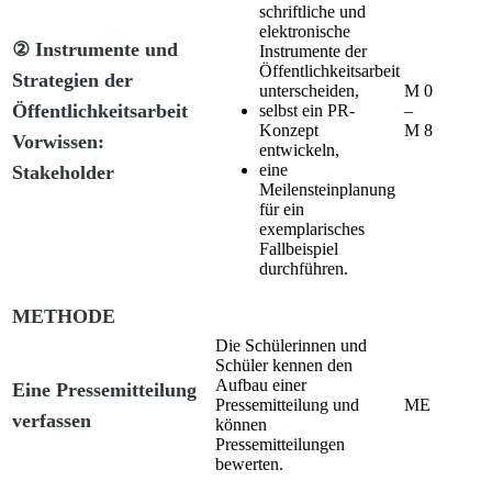
schriftliche und
elektronische
② Instrumente und
Instrumente der
Öffentlichkeitsarbeit
Strategien der
unterscheiden,
M 0
Öffentlichkeitsarbeit
selbst ein PR-
–
Konzept
M 8
Vorwissen:
entwickeln,
eine
Stakeholder
Meilensteinplanung
für ein
exemplarisches
Fallbeispiel
durchführen.
METHODE
Die Schülerinnen und
Schüler kennen den
Aufbau einer
Eine Pressemitteilung
Pressemitteilung und
ME
verfassen
können
Pressemitteilungen
bewerten.