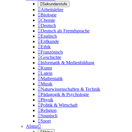

Sekundarstufe

Arbeitslehre

Biologie

Chemie

Deutsch

Deutsch als Fremdsprache

Englisch

Erdkunde

Ethik

Französisch

Geschichte

Informatik & Medienbildung

Kunst

Latein

Mathematik

Musik

Naturwissenschaften & Technik

Pädagogik & Psychologie

Physik

Politik & Wirtschaft

Religion

Spanisch

Sport
Abitur
