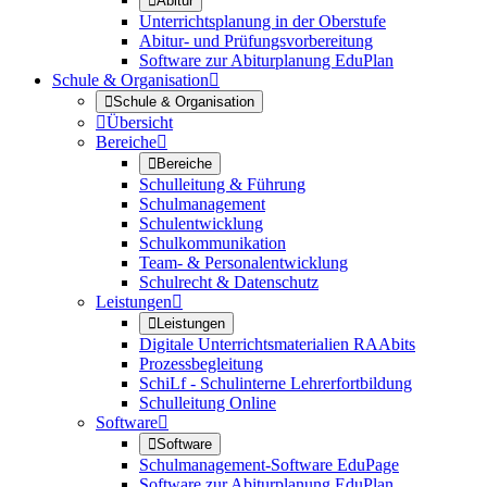

Abitur
Unterrichtsplanung in der Oberstufe
Abitur- und Prüfungsvorbereitung
Software zur Abiturplanung EduPlan
Schule & Organisation


Schule & Organisation

Übersicht
Bereiche


Bereiche
Schulleitung & Führung
Schulmanagement
Schulentwicklung
Schulkommunikation
Team- & Personalentwicklung
Schulrecht & Datenschutz
Leistungen


Leistungen
Digitale Unterrichtsmaterialien RAAbits
Prozessbegleitung
SchiLf - Schulinterne Lehrerfortbildung
Schulleitung Online
Software


Software
Schulmanagement-Software EduPage
Software zur Abiturplanung EduPlan