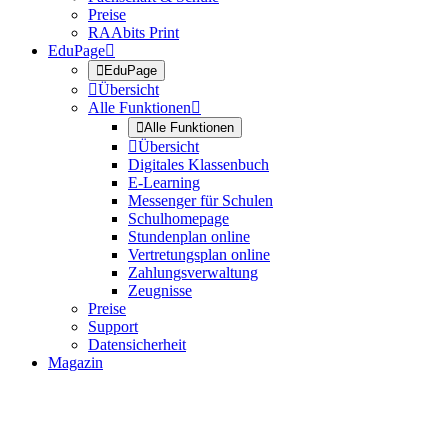
Preise
RAAbits Print
EduPage


EduPage

Übersicht
Alle Funktionen


Alle Funktionen

Übersicht
Digitales Klassenbuch
E-Learning
Messenger für Schulen
Schulhomepage
Stundenplan online
Vertretungsplan online
Zahlungsverwaltung
Zeugnisse
Preise
Support
Datensicherheit
Magazin