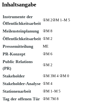
Inhaltsangabe
Instrumente der
①
M 2
②
M 1
–
M 5
Öffentlichkeitsarbeit
Meilensteinplanung
②
M 8
Öffentlichkeitsarbeit
①
M 2
Pressemitteilung
ME
PR-Konzept
②
M 6
Public Relations
①
M 2
(PR)
Stakeholder
①
M 3
M 4
②
M 0
Stakeholder-Analyse
①
M 4
Stationenarbeit
②
M 1
–
M 5
Tag der offenen Tür
②
M 7
M 8