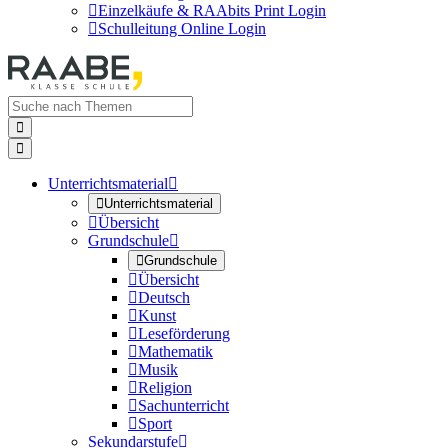

Einzelkäufe & RAAbits Print Login

Schulleitung Online Login


Unterrichtsmaterial


Unterrichtsmaterial

Übersicht
Grundschule


Grundschule

Übersicht

Deutsch

Kunst

Leseförderung

Mathematik

Musik

Religion

Sachunterricht

Sport
Sekundarstufe
