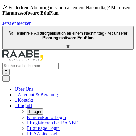
🚀 Fehlerfreie Abiturorganisation an einem Nachmittag? Mit unserer
Planungssoftware EduPlan
Jetzt entdecken
🚀 Fehlerfreie Abiturorganisation an einem Nachmittag? Mit unserer
Planungssoftware EduPlan




Über Uns

Angebot & Beratung

Kontakt

Login


Login
Kundenkonto Login

Registrieren bei RAABE

EduPage Login

RAAbits Login