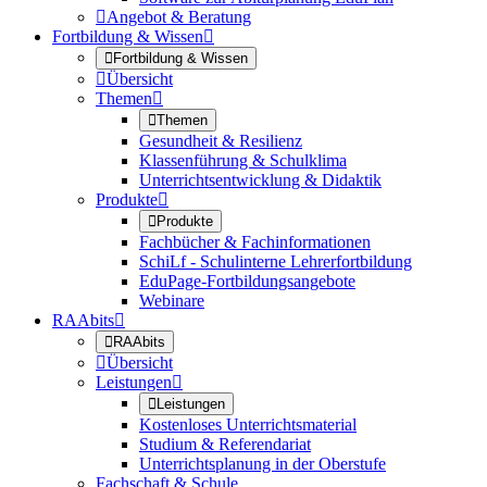

Angebot & Beratung
Fortbildung & Wissen


Fortbildung & Wissen

Übersicht
Themen


Themen
Gesundheit & Resilienz
Klassenführung & Schulklima
Unterrichtsentwicklung & Didaktik
Produkte


Produkte
Fachbücher & Fachinformationen
SchiLf - Schulinterne Lehrerfortbildung
EduPage-Fortbildungsangebote
Webinare
RAAbits


RAAbits

Übersicht
Leistungen


Leistungen
Kostenloses Unterrichtsmaterial
Studium & Referendariat
Unterrichtsplanung in der Oberstufe
Fachschaft & Schule