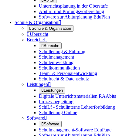

Abitur
Unterrichtsplanung in der Oberstufe
Abitur- und Prüfungsvorbereitung
Software zur Abiturplanung EduPlan
Schule & Organisation


Schule & Organisation

Übersicht
Bereiche


Bereiche
Schulleitung & Führung
Schulmanagement
Schulentwicklung
Schulkommunikation
Team- & Personalentwicklung
Schulrecht & Datenschutz
Leistungen


Leistungen
Digitale Unterrichtsmaterialien RAAbits
Prozessbegleitung
SchiLf - Schulinterne Lehrerfortbildung
Schulleitung Online
Software


Software
Schulmanagement-Software EduPage
Software zur Abiturplanung EduPlan