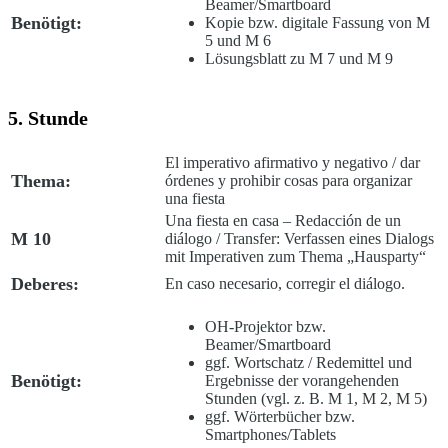
Beamer/Smartboard
Benötigt:
Kopie bzw. digitale Fassung von M
5 und M 6
Lösungsblatt zu M 7 und M 9
5. Stunde
El imperativo afirmativo y negativo / dar
Thema:
órdenes y prohibir cosas para organizar
una fiesta
Una fiesta en casa – Redacción de un
M 10
diálogo
/
Transfer: Verfassen eines Dialogs
mit Imperativen zum Thema „Hausparty“
Deberes:
En caso necesario, corregir el diálogo.
OH-Projektor bzw.
Beamer/Smartboard
ggf. Wortschatz / Redemittel und
Benötigt:
Ergebnisse der vorangehenden
Stunden (vgl. z. B. M 1, M 2, M 5)
ggf. Wörterbücher bzw.
Smartphones/Tablets