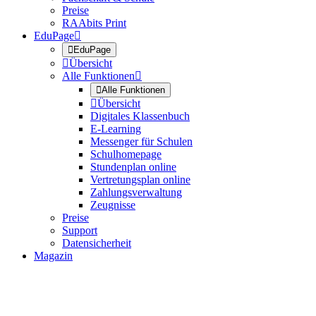
Preise
RAAbits Print
EduPage


EduPage

Übersicht
Alle Funktionen


Alle Funktionen

Übersicht
Digitales Klassenbuch
E-Learning
Messenger für Schulen
Schulhomepage
Stundenplan online
Vertretungsplan online
Zahlungsverwaltung
Zeugnisse
Preise
Support
Datensicherheit
Magazin