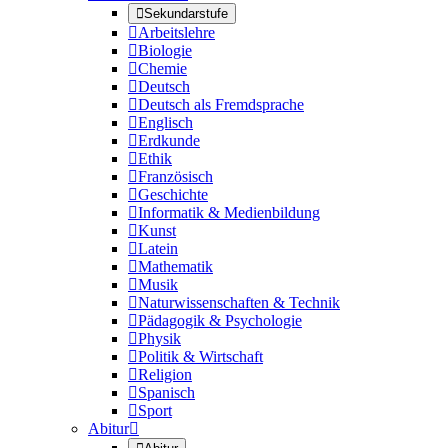

Sekundarstufe

Arbeitslehre

Biologie

Chemie

Deutsch

Deutsch als Fremdsprache

Englisch

Erdkunde

Ethik

Französisch

Geschichte

Informatik & Medienbildung

Kunst

Latein

Mathematik

Musik

Naturwissenschaften & Technik

Pädagogik & Psychologie

Physik

Politik & Wirtschaft

Religion

Spanisch

Sport
Abitur
