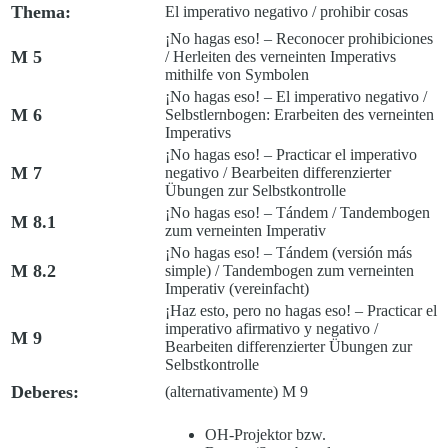
Thema:
El imperativo negativo / prohibir cosas
¡No hagas eso! – Reconocer prohibiciones
M 5
/
Herleiten des verneinten Imperativs
mithilfe von Symbolen
¡No hagas eso! – El imperativo negativo
/
M 6
Selbstlernbogen: Erarbeiten des verneinten
Imperativs
¡No hagas eso! – Practicar el imperativo
M 7
negativo
/
Bearbeiten differenzierter
Übungen zur Selbstkontrolle
¡No hagas eso! – Tándem
/
Tandembogen
M 8.1
zum verneinten Imperativ
¡No hagas eso! – Tándem (versión más
M 8.2
simple)
/
Tandembogen zum verneinten
Imperativ (vereinfacht)
¡Haz esto, pero no hagas eso! – Practicar el
imperativo afirmativo y negativo
/
M 9
Bearbeiten differenzierter Übungen zur
Selbstkontrolle
Deberes:
(alternativamente) M 9
OH-Projektor bzw.