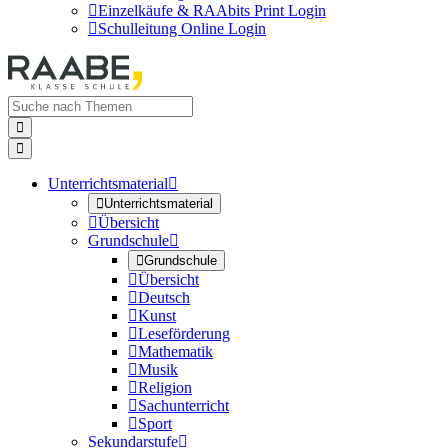

Einzelkäufe & RAAbits Print Login

Schulleitung Online Login


Unterrichtsmaterial


Unterrichtsmaterial

Übersicht
Grundschule


Grundschule

Übersicht

Deutsch

Kunst

Leseförderung

Mathematik

Musik

Religion

Sachunterricht

Sport
Sekundarstufe
