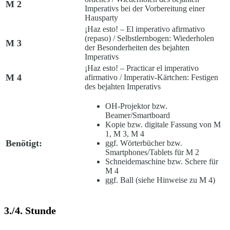
M 2
Imperativs bei der Vorbereitung einer
Hausparty
¡Haz esto! – El imperativo afirmativo
(repaso)
/
Selbstlernbogen: Wiederholen
M 3
der Besonderheiten des bejahten
Imperativs
¡Haz esto! – Practicar el imperativo
M 4
afirmativo
/
Imperativ-Kärtchen: Festigen
des bejahten Imperativs
OH-Projektor bzw.
Beamer/Smartboard
Kopie bzw. digitale Fassung von M
1, M 3, M 4
Benötigt:
ggf. Wörterbücher bzw.
Smartphones/Tablets für M 2
Schneidemaschine bzw. Schere für
M 4
ggf. Ball (siehe Hinweise zu M 4)
3./4. Stunde