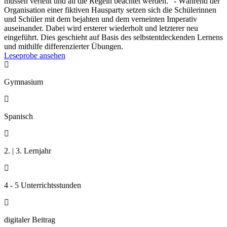
müssen verteilt und all die Regeln beachtet werden." - Während der
Organisation einer fiktiven Hausparty setzen sich die Schülerinnen
und Schüler mit dem bejahten und dem verneinten Imperativ
auseinander. Dabei wird ersterer wiederholt und letzterer neu
eingeführt. Dies geschieht auf Basis des selbstentdeckenden Lernens
und mithilfe differenzierter Übungen.
Leseprobe ansehen

Gymnasium

Spanisch

2. | 3. Lernjahr

4 - 5 Unterrichtsstunden

digitaler Beitrag