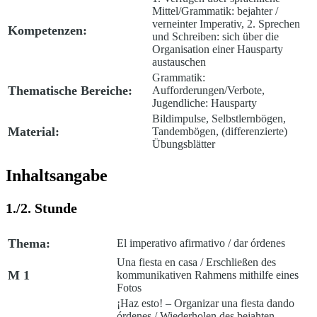
Mittel/Grammatik: bejahter /
verneinter Imperativ, 2. Sprechen
Kompetenzen:
und Schreiben: sich über die
Organisation einer Hausparty
austauschen
Grammatik:
Thematische Bereiche:
Aufforderungen/Verbote,
Jugendliche: Hausparty
Bildimpulse, Selbstlernbögen,
Material:
Tandembögen, (differenzierte)
Übungsblätter
Inhaltsangabe
1./2. Stunde
Thema:
El imperativo afirmativo / dar órdenes
Una fiesta en casa
/
Erschließen des
M 1
kommunikativen Rahmens mithilfe eines
Fotos
¡Haz esto! – Organizar una fiesta dando
órdenes
/
Wiederholen des bejahten