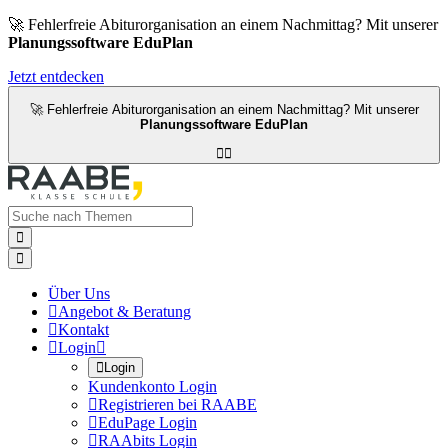
🚀 Fehlerfreie Abiturorganisation an einem Nachmittag? Mit unserer
Planungssoftware EduPlan
Jetzt entdecken
🚀 Fehlerfreie Abiturorganisation an einem Nachmittag? Mit unserer
Planungssoftware EduPlan




Über Uns

Angebot & Beratung

Kontakt

Login


Login
Kundenkonto Login

Registrieren bei RAABE

EduPage Login

RAAbits Login