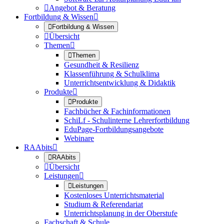

Angebot & Beratung
Fortbildung & Wissen


Fortbildung & Wissen

Übersicht
Themen


Themen
Gesundheit & Resilienz
Klassenführung & Schulklima
Unterrichtsentwicklung & Didaktik
Produkte


Produkte
Fachbücher & Fachinformationen
SchiLf - Schulinterne Lehrerfortbildung
EduPage-Fortbildungsangebote
Webinare
RAAbits


RAAbits

Übersicht
Leistungen


Leistungen
Kostenloses Unterrichtsmaterial
Studium & Referendariat
Unterrichtsplanung in der Oberstufe
Fachschaft & Schule