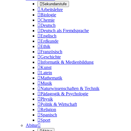

Sekundarstufe

Arbeitslehre

Biologie

Chemie

Deutsch

Deutsch als Fremdsprache

Englisch

Erdkunde

Ethik

Französisch

Geschichte

Informatik & Medienbildung

Kunst

Latein

Mathematik

Musik

Naturwissenschaften & Technik

Pädagogik & Psychologie

Physik

Politik & Wirtschaft

Religion

Spanisch

Sport
Abitur
