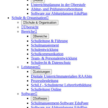

Abitur
Unterrichtsplanung in der Oberstufe
Abitur- und Prüfungsvorbereitung
Software zur Abiturplanung EduPlan
Schule & Organisation


Schule & Organisation

Übersicht
Bereiche


Bereiche
Schulleitung & Führung
Schulmanagement
Schulentwicklung
Schulkommunikation
Team- & Personalentwicklung
Schulrecht & Datenschutz
Leistungen


Leistungen
Digitale Unterrichtsmaterialien RAAbits
Prozessbegleitung
SchiLf - Schulinterne Lehrerfortbildung
Schulleitung Online
Software


Software
Schulmanagement-Software EduPage
Software zur Abiturplanung EduPlan