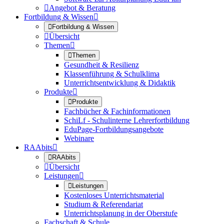

Angebot & Beratung
Fortbildung & Wissen


Fortbildung & Wissen

Übersicht
Themen


Themen
Gesundheit & Resilienz
Klassenführung & Schulklima
Unterrichtsentwicklung & Didaktik
Produkte


Produkte
Fachbücher & Fachinformationen
SchiLf - Schulinterne Lehrerfortbildung
EduPage-Fortbildungsangebote
Webinare
RAAbits


RAAbits

Übersicht
Leistungen


Leistungen
Kostenloses Unterrichtsmaterial
Studium & Referendariat
Unterrichtsplanung in der Oberstufe
Fachschaft & Schule