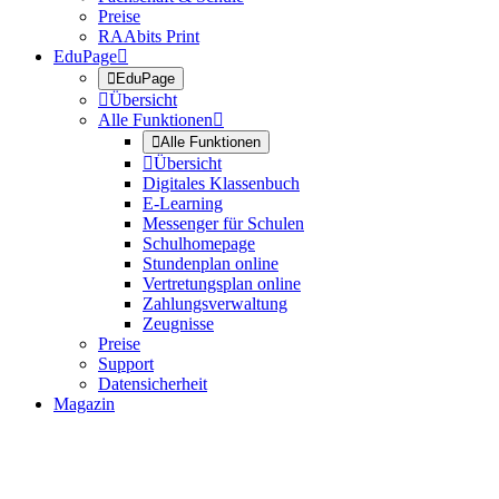
Preise
RAAbits Print
EduPage


EduPage

Übersicht
Alle Funktionen


Alle Funktionen

Übersicht
Digitales Klassenbuch
E-Learning
Messenger für Schulen
Schulhomepage
Stundenplan online
Vertretungsplan online
Zahlungsverwaltung
Zeugnisse
Preise
Support
Datensicherheit
Magazin