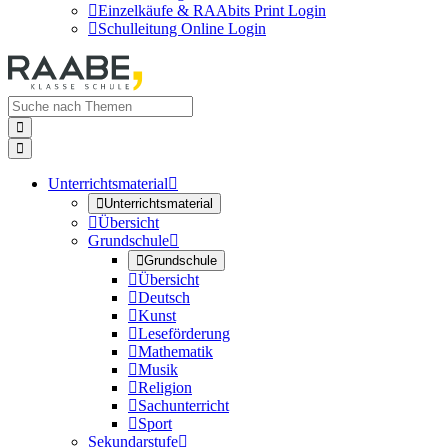

Einzelkäufe & RAAbits Print Login

Schulleitung Online Login


Unterrichtsmaterial


Unterrichtsmaterial

Übersicht
Grundschule


Grundschule

Übersicht

Deutsch

Kunst

Leseförderung

Mathematik

Musik

Religion

Sachunterricht

Sport
Sekundarstufe
