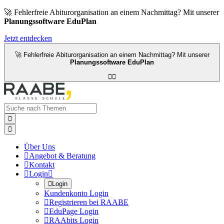
🚀 Fehlerfreie Abiturorganisation an einem Nachmittag? Mit unserer
Planungssoftware EduPlan
Jetzt entdecken
🚀 Fehlerfreie Abiturorganisation an einem Nachmittag? Mit unserer
Planungssoftware EduPlan




Über Uns

Angebot & Beratung

Kontakt

Login


Login
Kundenkonto Login

Registrieren bei RAABE

EduPage Login

RAAbits Login