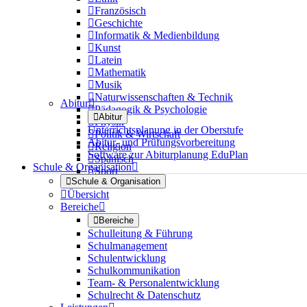

Französisch

Geschichte

Informatik & Medienbildung

Kunst

Latein

Mathematik

Musik

Naturwissenschaften & Technik
Abitur


Pädagogik & Psychologie

Abitur

Physik
Unterrichtsplanung in der Oberstufe

Politik & Wirtschaft
Abitur- und Prüfungsvorbereitung

Religion
Software zur Abiturplanung EduPlan

Spanisch
Schule & Organisation


Sport

Schule & Organisation

Übersicht
Bereiche


Bereiche
Schulleitung & Führung
Schulmanagement
Schulentwicklung
Schulkommunikation
Team- & Personalentwicklung
Schulrecht & Datenschutz