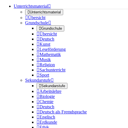
Unterrichtsmaterial


Unterrichtsmaterial

Übersicht
Grundschule


Grundschule

Übersicht

Deutsch

Kunst

Leseförderung

Mathematik

Musik

Religion

Sachunterricht

Sport
Sekundarstufe


Sekundarstufe

Arbeitslehre

Biologie

Chemie

Deutsch

Deutsch als Fremdsprache

Englisch

Erdkunde

Ethik