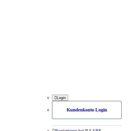

Login
Kundenkonto Login

Registrieren bei RAABE