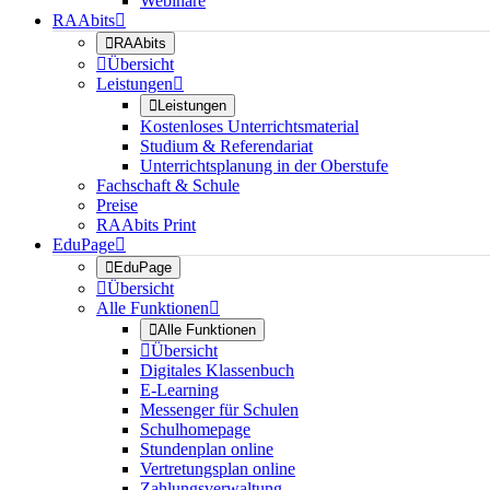
Webinare
RAAbits


RAAbits

Übersicht
Leistungen


Leistungen
Kostenloses Unterrichtsmaterial
Studium & Referendariat
Unterrichtsplanung in der Oberstufe
Fachschaft & Schule
Preise
RAAbits Print
EduPage


EduPage

Übersicht
Alle Funktionen


Alle Funktionen

Übersicht
Digitales Klassenbuch
E-Learning
Messenger für Schulen
Schulhomepage
Stundenplan online
Vertretungsplan online
Zahlungsverwaltung