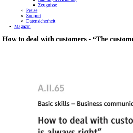
Zeugnisse
Preise
Support
Datensicherheit
Magazin
How to deal with customers - “The custome