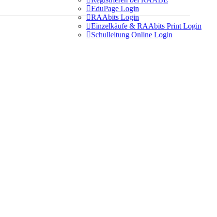

EduPage Login

RAAbits Login

Einzelkäufe & RAAbits Print Login

Schulleitung Online Login