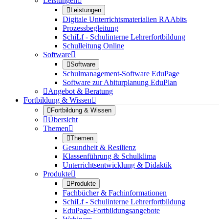
Leistungen


Leistungen
Digitale Unterrichtsmaterialien RAAbits
Prozessbegleitung
SchiLf - Schulinterne Lehrerfortbildung
Schulleitung Online
Software


Software
Schulmanagement-Software EduPage
Software zur Abiturplanung EduPlan

Angebot & Beratung
Fortbildung & Wissen


Fortbildung & Wissen

Übersicht
Themen


Themen
Gesundheit & Resilienz
Klassenführung & Schulklima
Unterrichtsentwicklung & Didaktik
Produkte


Produkte
Fachbücher & Fachinformationen
SchiLf - Schulinterne Lehrerfortbildung
EduPage-Fortbildungsangebote