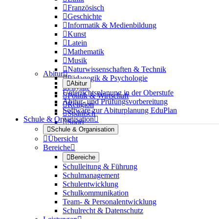

Französisch

Geschichte

Informatik & Medienbildung

Kunst

Latein

Mathematik

Musik

Naturwissenschaften & Technik
Abitur


Pädagogik & Psychologie

Abitur

Physik
Unterrichtsplanung in der Oberstufe

Politik & Wirtschaft
Abitur- und Prüfungsvorbereitung

Religion
Software zur Abiturplanung EduPlan

Spanisch
Schule & Organisation


Sport

Schule & Organisation

Übersicht
Bereiche


Bereiche
Schulleitung & Führung
Schulmanagement
Schulentwicklung
Schulkommunikation
Team- & Personalentwicklung
Schulrecht & Datenschutz