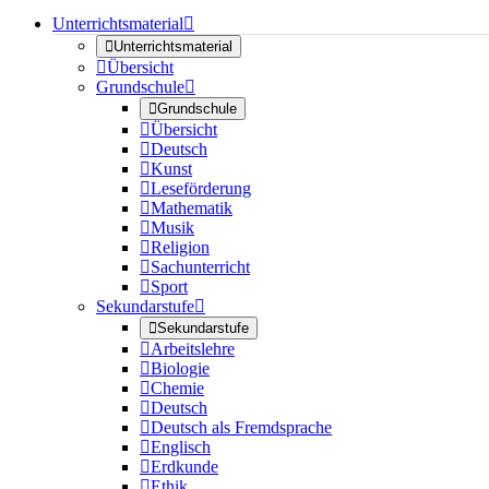
Unterrichtsmaterial


Unterrichtsmaterial

Übersicht
Grundschule


Grundschule

Übersicht

Deutsch

Kunst

Leseförderung

Mathematik

Musik

Religion

Sachunterricht

Sport
Sekundarstufe


Sekundarstufe

Arbeitslehre

Biologie

Chemie

Deutsch

Deutsch als Fremdsprache

Englisch

Erdkunde

Ethik