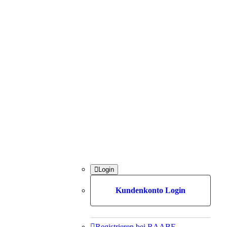

Login
Kundenkonto Login

Registrieren bei RAABE