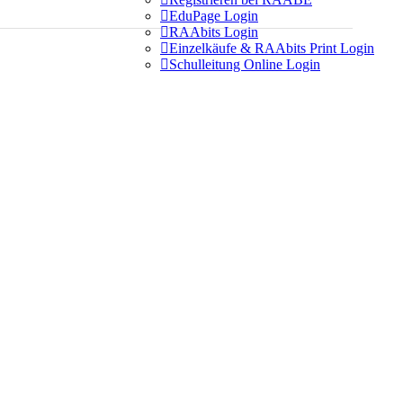

EduPage Login

RAAbits Login

Einzelkäufe & RAAbits Print Login

Schulleitung Online Login