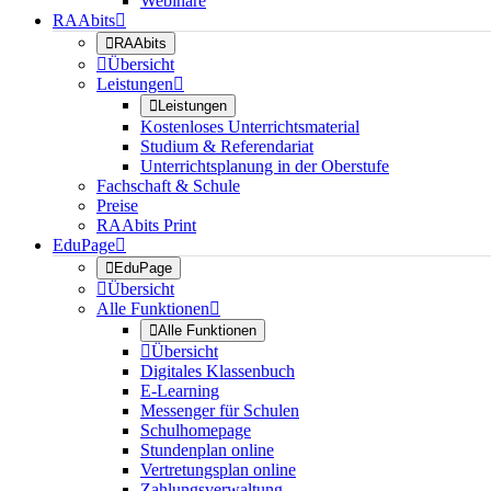
Webinare
RAAbits


RAAbits

Übersicht
Leistungen


Leistungen
Kostenloses Unterrichtsmaterial
Studium & Referendariat
Unterrichtsplanung in der Oberstufe
Fachschaft & Schule
Preise
RAAbits Print
EduPage


EduPage

Übersicht
Alle Funktionen


Alle Funktionen

Übersicht
Digitales Klassenbuch
E-Learning
Messenger für Schulen
Schulhomepage
Stundenplan online
Vertretungsplan online
Zahlungsverwaltung