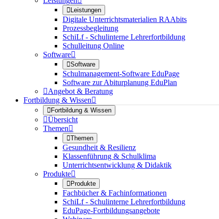
Leistungen


Leistungen
Digitale Unterrichtsmaterialien RAAbits
Prozessbegleitung
SchiLf - Schulinterne Lehrerfortbildung
Schulleitung Online
Software


Software
Schulmanagement-Software EduPage
Software zur Abiturplanung EduPlan

Angebot & Beratung
Fortbildung & Wissen


Fortbildung & Wissen

Übersicht
Themen


Themen
Gesundheit & Resilienz
Klassenführung & Schulklima
Unterrichtsentwicklung & Didaktik
Produkte


Produkte
Fachbücher & Fachinformationen
SchiLf - Schulinterne Lehrerfortbildung
EduPage-Fortbildungsangebote