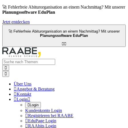
🚀 Fehlerfreie Abiturorganisation an einem Nachmittag? Mit unserer
Planungssoftware EduPlan
Jetzt entdecken
🚀 Fehlerfreie Abiturorganisation an einem Nachmittag? Mit unserer
Planungssoftware EduPlan




Über Uns

Angebot & Beratung

Kontakt

Login


Login
Kundenkonto Login

Registrieren bei RAABE

EduPage Login

RAAbits Login