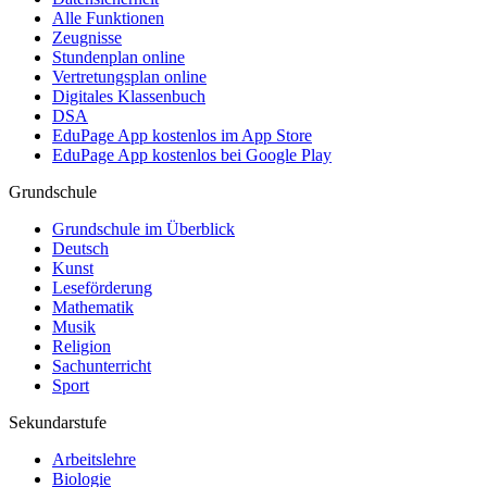
Alle Funktionen
Zeugnisse
Stundenplan online
Vertretungsplan online
Digitales Klassenbuch
DSA
EduPage App kostenlos im App Store
EduPage App kostenlos bei Google Play
Grundschule
Grundschule im Überblick
Deutsch
Kunst
Leseförderung
Mathematik
Musik
Religion
Sachunterricht
Sport
Sekundarstufe
Arbeitslehre
Biologie