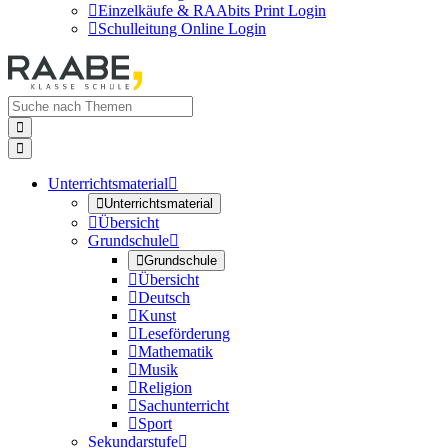

Einzelkäufe & RAAbits Print Login

Schulleitung Online Login


Unterrichtsmaterial


Unterrichtsmaterial

Übersicht
Grundschule


Grundschule

Übersicht

Deutsch

Kunst

Leseförderung

Mathematik

Musik

Religion

Sachunterricht

Sport
Sekundarstufe
