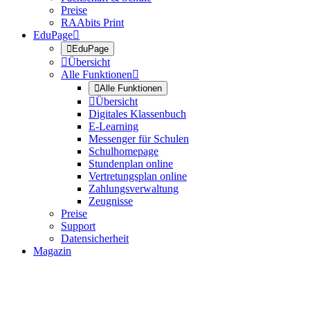
Preise
RAAbits Print
EduPage


EduPage

Übersicht
Alle Funktionen


Alle Funktionen

Übersicht
Digitales Klassenbuch
E-Learning
Messenger für Schulen
Schulhomepage
Stundenplan online
Vertretungsplan online
Zahlungsverwaltung
Zeugnisse
Preise
Support
Datensicherheit
Magazin