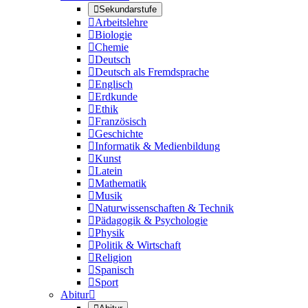

Sekundarstufe

Arbeitslehre

Biologie

Chemie

Deutsch

Deutsch als Fremdsprache

Englisch

Erdkunde

Ethik

Französisch

Geschichte

Informatik & Medienbildung

Kunst

Latein

Mathematik

Musik

Naturwissenschaften & Technik

Pädagogik & Psychologie

Physik

Politik & Wirtschaft

Religion

Spanisch

Sport
Abitur
