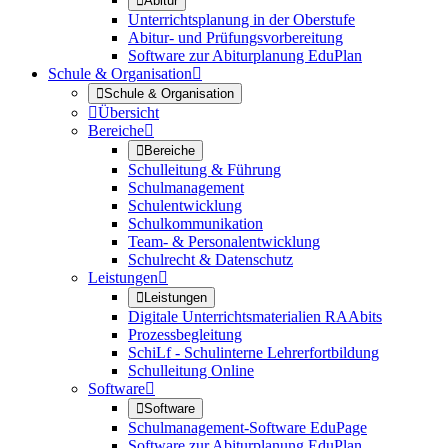

Abitur
Unterrichtsplanung in der Oberstufe
Abitur- und Prüfungsvorbereitung
Software zur Abiturplanung EduPlan
Schule & Organisation


Schule & Organisation

Übersicht
Bereiche


Bereiche
Schulleitung & Führung
Schulmanagement
Schulentwicklung
Schulkommunikation
Team- & Personalentwicklung
Schulrecht & Datenschutz
Leistungen


Leistungen
Digitale Unterrichtsmaterialien RAAbits
Prozessbegleitung
SchiLf - Schulinterne Lehrerfortbildung
Schulleitung Online
Software


Software
Schulmanagement-Software EduPage
Software zur Abiturplanung EduPlan