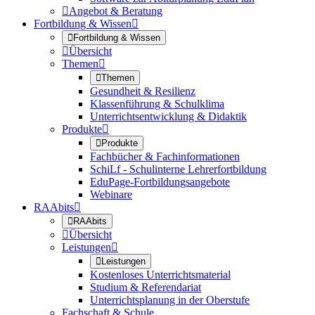

Angebot & Beratung
Fortbildung & Wissen


Fortbildung & Wissen

Übersicht
Themen


Themen
Gesundheit & Resilienz
Klassenführung & Schulklima
Unterrichtsentwicklung & Didaktik
Produkte


Produkte
Fachbücher & Fachinformationen
SchiLf - Schulinterne Lehrerfortbildung
EduPage-Fortbildungsangebote
Webinare
RAAbits


RAAbits

Übersicht
Leistungen


Leistungen
Kostenloses Unterrichtsmaterial
Studium & Referendariat
Unterrichtsplanung in der Oberstufe
Fachschaft & Schule