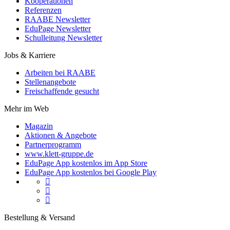
Kooperationen
Referenzen
RAABE Newsletter
EduPage Newsletter
Schulleitung Newsletter
Jobs & Karriere
Arbeiten bei RAABE
Stellenangebote
Freischaffende gesucht
Mehr im Web
Magazin
Aktionen & Angebote
Partnerprogramm
www.klett-gruppe.de
EduPage App kostenlos im App Store
EduPage App kostenlos bei Google Play



Bestellung & Versand