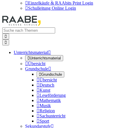

Einzelkäufe & RAAbits Print Login

Schulleitung Online Login


Unterrichtsmaterial


Unterrichtsmaterial

Übersicht
Grundschule


Grundschule

Übersicht

Deutsch

Kunst

Leseförderung

Mathematik

Musik

Religion

Sachunterricht

Sport
Sekundarstufe
