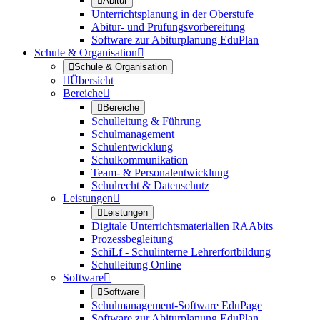

Abitur
Unterrichtsplanung in der Oberstufe
Abitur- und Prüfungsvorbereitung
Software zur Abiturplanung EduPlan
Schule & Organisation


Schule & Organisation

Übersicht
Bereiche


Bereiche
Schulleitung & Führung
Schulmanagement
Schulentwicklung
Schulkommunikation
Team- & Personalentwicklung
Schulrecht & Datenschutz
Leistungen


Leistungen
Digitale Unterrichtsmaterialien RAAbits
Prozessbegleitung
SchiLf - Schulinterne Lehrerfortbildung
Schulleitung Online
Software


Software
Schulmanagement-Software EduPage
Software zur Abiturplanung EduPlan