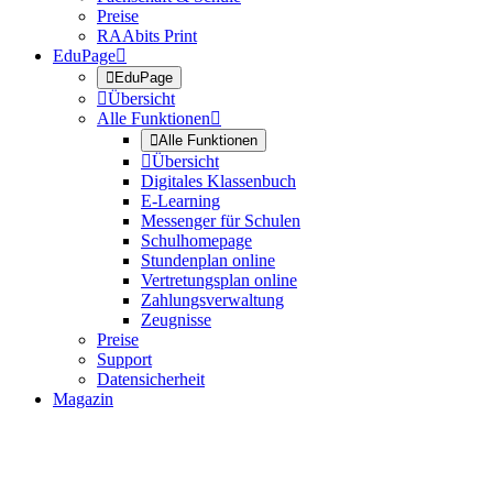
Preise
RAAbits Print
EduPage


EduPage

Übersicht
Alle Funktionen


Alle Funktionen

Übersicht
Digitales Klassenbuch
E-Learning
Messenger für Schulen
Schulhomepage
Stundenplan online
Vertretungsplan online
Zahlungsverwaltung
Zeugnisse
Preise
Support
Datensicherheit
Magazin