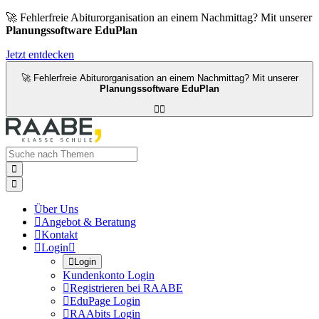
🚀 Fehlerfreie Abiturorganisation an einem Nachmittag? Mit unserer
Planungssoftware EduPlan
Jetzt entdecken
🚀 Fehlerfreie Abiturorganisation an einem Nachmittag? Mit unserer
Planungssoftware EduPlan




Über Uns

Angebot & Beratung

Kontakt

Login


Login
Kundenkonto Login

Registrieren bei RAABE

EduPage Login

RAAbits Login