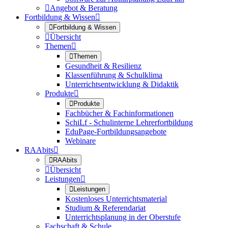

Angebot & Beratung
Fortbildung & Wissen


Fortbildung & Wissen

Übersicht
Themen


Themen
Gesundheit & Resilienz
Klassenführung & Schulklima
Unterrichtsentwicklung & Didaktik
Produkte


Produkte
Fachbücher & Fachinformationen
SchiLf - Schulinterne Lehrerfortbildung
EduPage-Fortbildungsangebote
Webinare
RAAbits


RAAbits

Übersicht
Leistungen


Leistungen
Kostenloses Unterrichtsmaterial
Studium & Referendariat
Unterrichtsplanung in der Oberstufe
Fachschaft & Schule