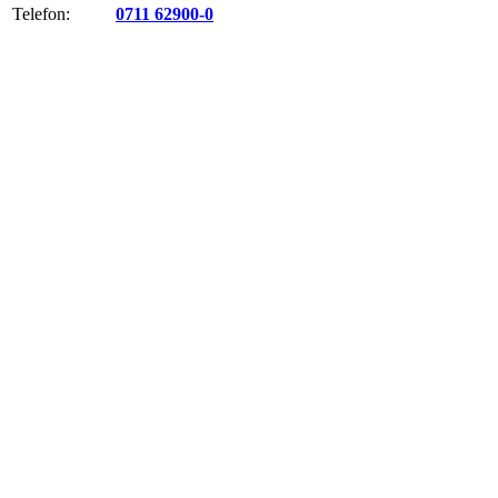
Telefon:
0711 62900-0
Fax:
0711 62900-10
Telefonzeiten:
Mo. - Fr.:
8:00 - 11:30 Uhr
Zum Kontaktformular
Vertrag widerrufen
EduPage Supportcenter
Im Supportcenter finden Sie Hilfe und häufig gestellte Fragen
(FAQ) zu unserer Schulmanagement-Software EduPage.
Zum Supportcenter