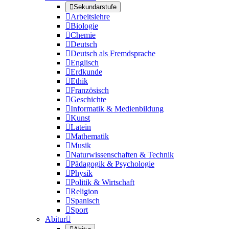

Sekundarstufe

Arbeitslehre

Biologie

Chemie

Deutsch

Deutsch als Fremdsprache

Englisch

Erdkunde

Ethik

Französisch

Geschichte

Informatik & Medienbildung

Kunst

Latein

Mathematik

Musik

Naturwissenschaften & Technik

Pädagogik & Psychologie

Physik

Politik & Wirtschaft

Religion

Spanisch

Sport
Abitur
