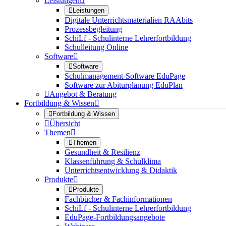
Leistungen


Leistungen
Digitale Unterrichtsmaterialien RAAbits
Prozessbegleitung
SchiLf - Schulinterne Lehrerfortbildung
Schulleitung Online
Software


Software
Schulmanagement-Software EduPage
Software zur Abiturplanung EduPlan

Angebot & Beratung
Fortbildung & Wissen


Fortbildung & Wissen

Übersicht
Themen


Themen
Gesundheit & Resilienz
Klassenführung & Schulklima
Unterrichtsentwicklung & Didaktik
Produkte


Produkte
Fachbücher & Fachinformationen
SchiLf - Schulinterne Lehrerfortbildung
EduPage-Fortbildungsangebote