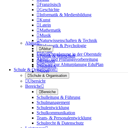

Französisch

Geschichte

Informatik & Medienbildung

Kunst

Latein

Mathematik

Musik

Naturwissenschaften & Technik
Abitur


Pädagogik & Psychologie

Abitur

Physik
Unterrichtsplanung in der Oberstufe

Politik & Wirtschaft
Abitur- und Prüfungsvorbereitung

Religion
Software zur Abiturplanung EduPlan

Spanisch
Schule & Organisation


Sport

Schule & Organisation

Übersicht
Bereiche


Bereiche
Schulleitung & Führung
Schulmanagement
Schulentwicklung
Schulkommunikation
Team- & Personalentwicklung
Schulrecht & Datenschutz