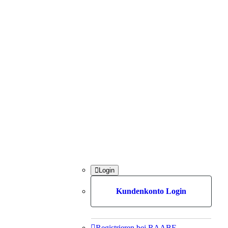

Login
Kundenkonto Login

Registrieren bei RAABE