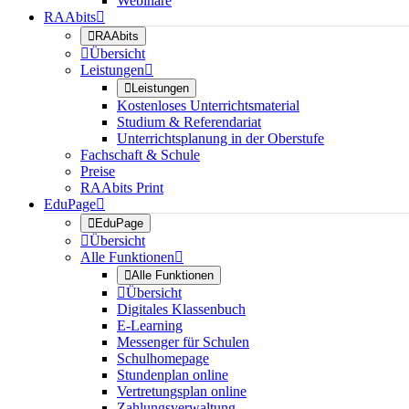
Webinare
RAAbits


RAAbits

Übersicht
Leistungen


Leistungen
Kostenloses Unterrichtsmaterial
Studium & Referendariat
Unterrichtsplanung in der Oberstufe
Fachschaft & Schule
Preise
RAAbits Print
EduPage


EduPage

Übersicht
Alle Funktionen


Alle Funktionen

Übersicht
Digitales Klassenbuch
E-Learning
Messenger für Schulen
Schulhomepage
Stundenplan online
Vertretungsplan online
Zahlungsverwaltung