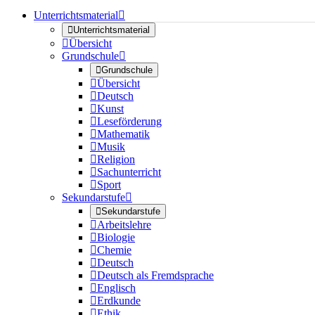
Unterrichtsmaterial


Unterrichtsmaterial

Übersicht
Grundschule


Grundschule

Übersicht

Deutsch

Kunst

Leseförderung

Mathematik

Musik

Religion

Sachunterricht

Sport
Sekundarstufe


Sekundarstufe

Arbeitslehre

Biologie

Chemie

Deutsch

Deutsch als Fremdsprache

Englisch

Erdkunde

Ethik