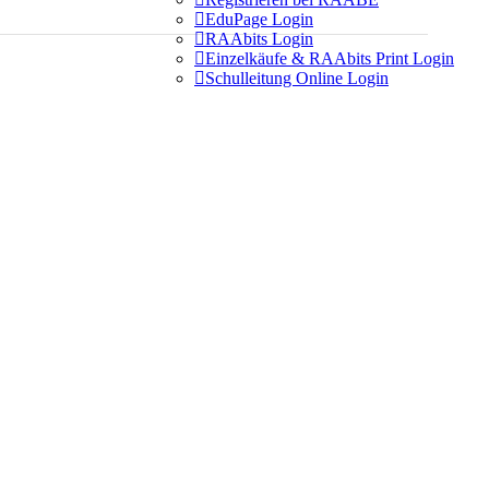

EduPage Login

RAAbits Login

Einzelkäufe & RAAbits Print Login

Schulleitung Online Login