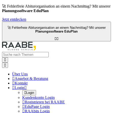
🚀 Fehlerfreie Abiturorganisation an einem Nachmittag? Mit unserer
Planungssoftware EduPlan
Jetzt entdecken
🚀 Fehlerfreie Abiturorganisation an einem Nachmittag? Mit unserer
Planungssoftware EduPlan




Über Uns

Angebot & Beratung

Kontakt

Login


Login
Kundenkonto Login

Registrieren bei RAABE

EduPage Login

RAAbits Login