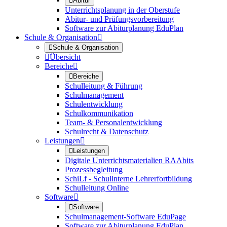

Abitur
Unterrichtsplanung in der Oberstufe
Abitur- und Prüfungsvorbereitung
Software zur Abiturplanung EduPlan
Schule & Organisation


Schule & Organisation

Übersicht
Bereiche


Bereiche
Schulleitung & Führung
Schulmanagement
Schulentwicklung
Schulkommunikation
Team- & Personalentwicklung
Schulrecht & Datenschutz
Leistungen


Leistungen
Digitale Unterrichtsmaterialien RAAbits
Prozessbegleitung
SchiLf - Schulinterne Lehrerfortbildung
Schulleitung Online
Software


Software
Schulmanagement-Software EduPage
Software zur Abiturplanung EduPlan