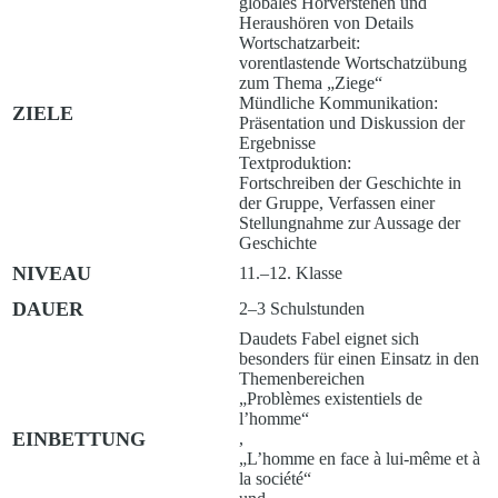
globales Hörverstehen und
Heraushören von Details
Wortschatzarbeit:
vorentlastende Wortschatzübung
zum Thema „Ziege“
Mündliche Kommunikation:
ZIELE
Präsentation und Diskussion der
Ergebnisse
Textproduktion:
Fortschreiben der Geschichte in
der Gruppe, Verfassen einer
Stellungnahme zur Aussage der
Geschichte
NIVEAU
11.–12. Klasse
DAUER
2–3 Schulstunden
Daudets Fabel eignet sich
besonders für einen Einsatz in den
Themenbereichen
„Problèmes existentiels de
l’homme“
EINBETTUNG
,
„L’homme en face à lui-même et à
la société“