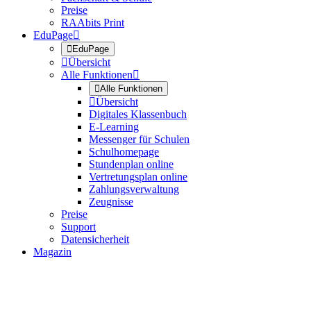
Preise
RAAbits Print
EduPage


EduPage

Übersicht
Alle Funktionen


Alle Funktionen

Übersicht
Digitales Klassenbuch
E-Learning
Messenger für Schulen
Schulhomepage
Stundenplan online
Vertretungsplan online
Zahlungsverwaltung
Zeugnisse
Preise
Support
Datensicherheit
Magazin