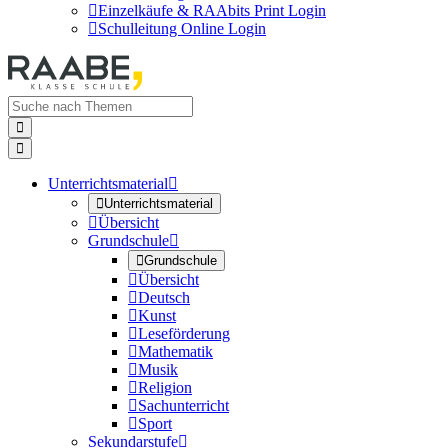

Einzelkäufe & RAAbits Print Login

Schulleitung Online Login


Unterrichtsmaterial


Unterrichtsmaterial

Übersicht
Grundschule


Grundschule

Übersicht

Deutsch

Kunst

Leseförderung

Mathematik

Musik

Religion

Sachunterricht

Sport
Sekundarstufe
