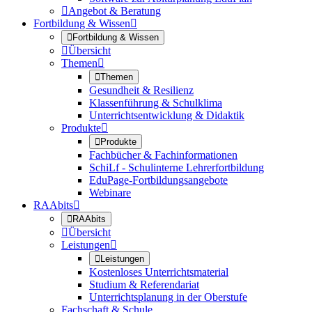

Angebot & Beratung
Fortbildung & Wissen


Fortbildung & Wissen

Übersicht
Themen


Themen
Gesundheit & Resilienz
Klassenführung & Schulklima
Unterrichtsentwicklung & Didaktik
Produkte


Produkte
Fachbücher & Fachinformationen
SchiLf - Schulinterne Lehrerfortbildung
EduPage-Fortbildungsangebote
Webinare
RAAbits


RAAbits

Übersicht
Leistungen


Leistungen
Kostenloses Unterrichtsmaterial
Studium & Referendariat
Unterrichtsplanung in der Oberstufe
Fachschaft & Schule