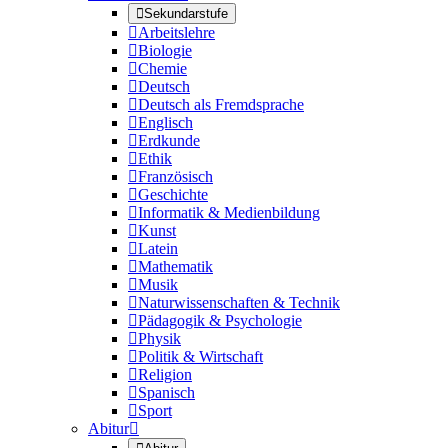

Sekundarstufe

Arbeitslehre

Biologie

Chemie

Deutsch

Deutsch als Fremdsprache

Englisch

Erdkunde

Ethik

Französisch

Geschichte

Informatik & Medienbildung

Kunst

Latein

Mathematik

Musik

Naturwissenschaften & Technik

Pädagogik & Psychologie

Physik

Politik & Wirtschaft

Religion

Spanisch

Sport
Abitur
