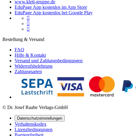
www.klett-gruppe.de
EduPage App kostenlos im App Store
EduPage App kostenlos bei Google Play



Bestellung & Versand
FAQ
Hilfe & Kontakt
Versand und Zahlungsbedingungen
Widerrufsbelehrung
Zahlungsarten
© Dr. Josef Raabe Verlags-GmbH
Datenschutzeinstellungen
Verhaltenskodex
Lizenzbedingungen
Barrierefreiheit