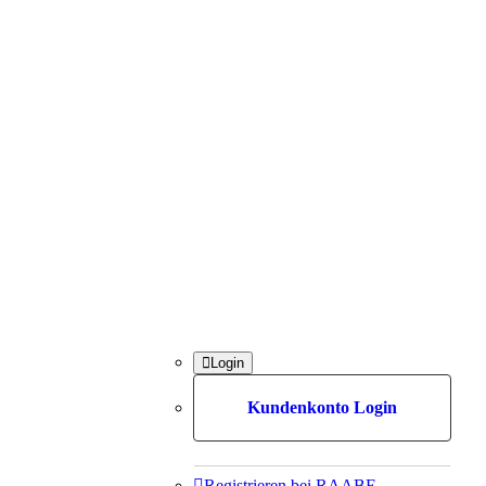

Login
Kundenkonto Login

Registrieren bei RAABE