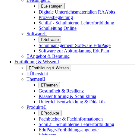
Leistungen


Leistungen
Digitale Unterrichtsmaterialien RAAbits
Prozessbegleitung
SchiLf - Schulinterne Lehrerfortbildung
Schulleitung Online
Software


Software
Schulmanagement-Software EduPage
Software zur Abiturplanung EduPlan

Angebot & Beratung
Fortbildung & Wissen


Fortbildung & Wissen

Übersicht
Themen


Themen
Gesundheit & Resilienz
Klassenführung & Schulklima
Unterrichtsentwicklung & Didaktik
Produkte


Produkte
Fachbücher & Fachinformationen
SchiLf - Schulinterne Lehrerfortbildung
EduPage-Fortbildungsangebote