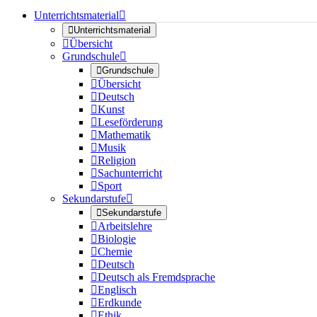
Unterrichtsmaterial


Unterrichtsmaterial

Übersicht
Grundschule


Grundschule

Übersicht

Deutsch

Kunst

Leseförderung

Mathematik

Musik

Religion

Sachunterricht

Sport
Sekundarstufe


Sekundarstufe

Arbeitslehre

Biologie

Chemie

Deutsch

Deutsch als Fremdsprache

Englisch

Erdkunde

Ethik