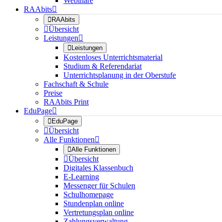
Webinare
RAAbits


RAAbits

Übersicht
Leistungen


Leistungen
Kostenloses Unterrichtsmaterial
Studium & Referendariat
Unterrichtsplanung in der Oberstufe
Fachschaft & Schule
Preise
RAAbits Print
EduPage


EduPage

Übersicht
Alle Funktionen


Alle Funktionen

Übersicht
Digitales Klassenbuch
E-Learning
Messenger für Schulen
Schulhomepage
Stundenplan online
Vertretungsplan online
Zahlungsverwaltung