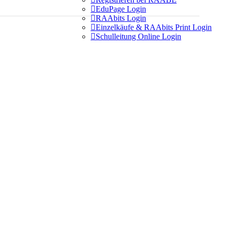

EduPage Login

RAAbits Login

Einzelkäufe & RAAbits Print Login

Schulleitung Online Login