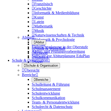

Französisch

Geschichte

Informatik & Medienbildung

Kunst

Latein

Mathematik

Musik

Naturwissenschaften & Technik
Abitur


Pädagogik & Psychologie

Abitur

Physik
Unterrichtsplanung in der Oberstufe

Politik & Wirtschaft
Abitur- und Prüfungsvorbereitung

Religion
Software zur Abiturplanung EduPlan

Spanisch
Schule & Organisation


Sport

Schule & Organisation

Übersicht
Bereiche


Bereiche
Schulleitung & Führung
Schulmanagement
Schulentwicklung
Schulkommunikation
Team- & Personalentwicklung
Schulrecht & Datenschutz