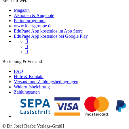
Mehr im Web
Magazin
Aktionen & Angebote
Partnerprogramm
www.klett-gruppe.de
EduPage App kostenlos im App Store
EduPage App kostenlos bei Google Play



Bestellung & Versand
FAQ
Hilfe & Kontakt
Versand und Zahlungsbedingungen
Widerrufsbelehrung
Zahlungsarten
© Dr. Josef Raabe Verlags-GmbH