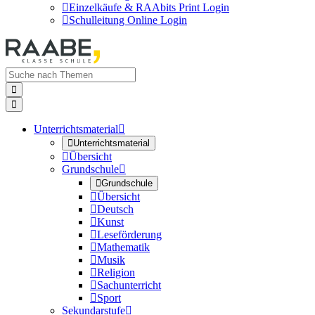

Einzelkäufe & RAAbits Print Login

Schulleitung Online Login


Unterrichtsmaterial


Unterrichtsmaterial

Übersicht
Grundschule


Grundschule

Übersicht

Deutsch

Kunst

Leseförderung

Mathematik

Musik

Religion

Sachunterricht

Sport
Sekundarstufe
