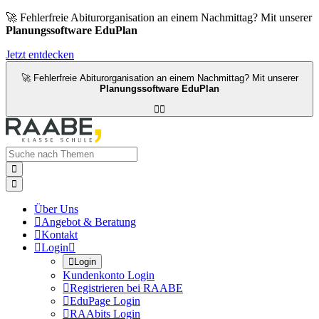
🚀 Fehlerfreie Abiturorganisation an einem Nachmittag? Mit unserer
Planungssoftware EduPlan
Jetzt entdecken
🚀 Fehlerfreie Abiturorganisation an einem Nachmittag? Mit unserer
Planungssoftware EduPlan




Über Uns

Angebot & Beratung

Kontakt

Login


Login
Kundenkonto Login

Registrieren bei RAABE

EduPage Login

RAAbits Login