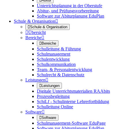

Abitur
Unterrichtsplanung in der Oberstufe
Abitur- und Prüfungsvorbereitung
Software zur Abiturplanung EduPlan
Schule & Organisation


Schule & Organisation

Übersicht
Bereiche


Bereiche
Schulleitung & Führung
Schulmanagement
Schulentwicklung
Schulkommunikation
Team- & Personalentwicklung
Schulrecht & Datenschutz
Leistungen


Leistungen
Digitale Unterrichtsmaterialien RAAbits
Prozessbegleitung
SchiLf - Schulinterne Lehrerfortbildung
Schulleitung Online
Software


Software
Schulmanagement-Software EduPage
Software zur Abiturplanung EduPlan