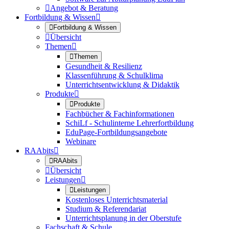

Angebot & Beratung
Fortbildung & Wissen


Fortbildung & Wissen

Übersicht
Themen


Themen
Gesundheit & Resilienz
Klassenführung & Schulklima
Unterrichtsentwicklung & Didaktik
Produkte


Produkte
Fachbücher & Fachinformationen
SchiLf - Schulinterne Lehrerfortbildung
EduPage-Fortbildungsangebote
Webinare
RAAbits


RAAbits

Übersicht
Leistungen


Leistungen
Kostenloses Unterrichtsmaterial
Studium & Referendariat
Unterrichtsplanung in der Oberstufe
Fachschaft & Schule