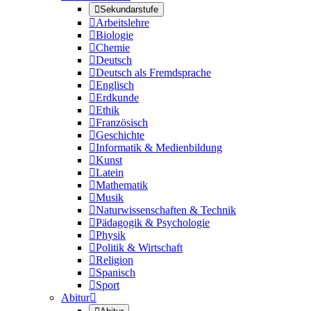

Sekundarstufe

Arbeitslehre

Biologie

Chemie

Deutsch

Deutsch als Fremdsprache

Englisch

Erdkunde

Ethik

Französisch

Geschichte

Informatik & Medienbildung

Kunst

Latein

Mathematik

Musik

Naturwissenschaften & Technik

Pädagogik & Psychologie

Physik

Politik & Wirtschaft

Religion

Spanisch

Sport
Abitur
