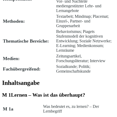
Vor- und Nachteile
mediengestützter Lehr- und
Lernangebote
Textarbeit; Mindmap; Placemat;
Methoden:
Einzel-, Partner- und
Gruppenarbeit
Behaviorismus; Piagets
Stufenmodell der kognitiven
Thematische Bereiche:
Entwicklung; Soziale Netzwerke;
E-Learning; Medienkonsum;
Lernräume
Zeitungsartikel,
Medien:
Forschungsliteratur; Interview
Sozialkunde; Politik;
Fachübergreifend:
Gemeinschaftskunde
Inhaltsangabe
M 1
Lernen – Was ist das überhaupt?
Was bedeutet es, zu lernen? – Der
M 1a
Lernbegriff