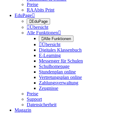
Preise
RAAbits Print
EduPage


EduPage

Übersicht
Alle Funktionen


Alle Funktionen

Übersicht
Digitales Klassenbuch
E-Learning
Messenger für Schulen
Schulhomepage
Stundenplan online
Vertretungsplan online
Zahlungsverwaltung
Zeugnisse
Preise
Support
Datensicherheit
Magazin