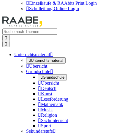

Einzelkäufe & RAAbits Print Login

Schulleitung Online Login


Unterrichtsmaterial


Unterrichtsmaterial

Übersicht
Grundschule


Grundschule

Übersicht

Deutsch

Kunst

Leseförderung

Mathematik

Musik

Religion

Sachunterricht

Sport
Sekundarstufe
