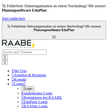
🚀 Fehlerfreie Abiturorganisation an einem Nachmittag? Mit unserer
Planungssoftware EduPlan
Jetzt entdecken
🚀 Fehlerfreie Abiturorganisation an einem Nachmittag? Mit unserer
Planungssoftware EduPlan




Über Uns

Angebot & Beratung

Kontakt

Login


Login
Kundenkonto Login

Registrieren bei RAABE

EduPage Login

RAAbits Login