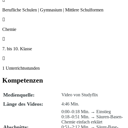

Berufliche Schulen | Gymnasium | Mittlere Schulformen

Chemie

7. bis 10. Klasse

1 Unterrichtsstunden
Kompetenzen
Medienquelle:
Video von Studyflix
Länge des Videos:
4:46 Min.
0:00–0:18 Min. → Einstieg
0:18–0:51 Min. → Säuren-Basen-
Chemie einfach erklärt
Abschnitte:
0:51–2:12 Min. → Säure-Base-