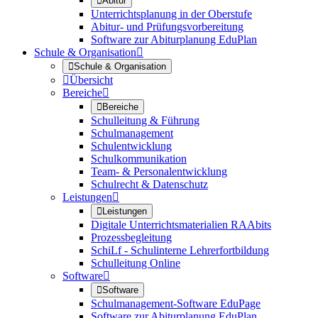

Abitur
Unterrichtsplanung in der Oberstufe
Abitur- und Prüfungsvorbereitung
Software zur Abiturplanung EduPlan
Schule & Organisation


Schule & Organisation

Übersicht
Bereiche


Bereiche
Schulleitung & Führung
Schulmanagement
Schulentwicklung
Schulkommunikation
Team- & Personalentwicklung
Schulrecht & Datenschutz
Leistungen


Leistungen
Digitale Unterrichtsmaterialien RAAbits
Prozessbegleitung
SchiLf - Schulinterne Lehrerfortbildung
Schulleitung Online
Software


Software
Schulmanagement-Software EduPage
Software zur Abiturplanung EduPlan