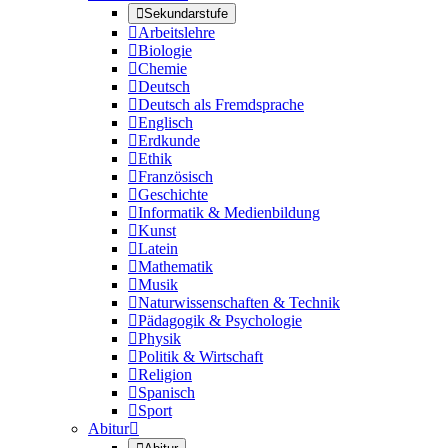

Sekundarstufe

Arbeitslehre

Biologie

Chemie

Deutsch

Deutsch als Fremdsprache

Englisch

Erdkunde

Ethik

Französisch

Geschichte

Informatik & Medienbildung

Kunst

Latein

Mathematik

Musik

Naturwissenschaften & Technik

Pädagogik & Psychologie

Physik

Politik & Wirtschaft

Religion

Spanisch

Sport
Abitur
