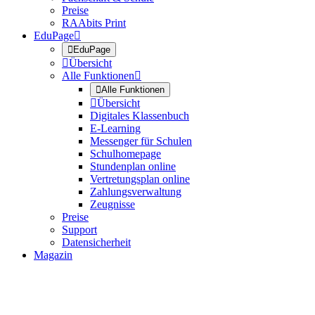
Preise
RAAbits Print
EduPage


EduPage

Übersicht
Alle Funktionen


Alle Funktionen

Übersicht
Digitales Klassenbuch
E-Learning
Messenger für Schulen
Schulhomepage
Stundenplan online
Vertretungsplan online
Zahlungsverwaltung
Zeugnisse
Preise
Support
Datensicherheit
Magazin