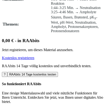
Reaktion
1:44–3:25 Min. → Neutralisation
3:25–4:46 Min. → Ampholyte
Säuren, Basen, Brønsted, pK
-
S
Wert, pH-Wert, Neutralisation,
Themen:
Ampholyt, Protonenakzeptoren,
Protonendonatoren
0,00 € - in RAAbits
Jetzt registrieren, um dieses Material anzusehen.
Kostenlos registrieren
RAAbits 14 Tage völlig kostenlos und unverbindlich testen.
?
RAAbits 14 Tage kostenlos testen
So funktioniert RAAbits
Eine riesige Materialauswahl und viele nützliche Funktionen für
Ihren Unterricht. Entdecken Sie jetzt, was Ihnen unser digitales Abo
bietet.