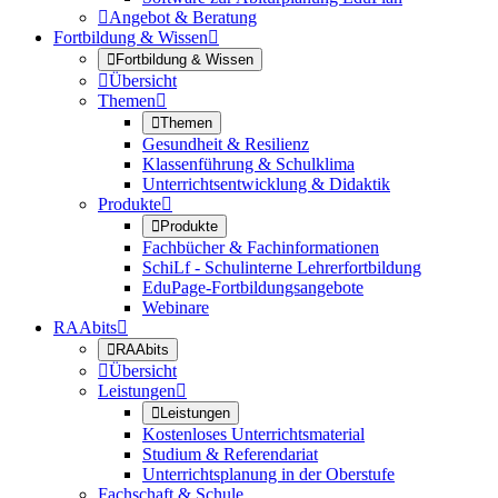

Angebot & Beratung
Fortbildung & Wissen


Fortbildung & Wissen

Übersicht
Themen


Themen
Gesundheit & Resilienz
Klassenführung & Schulklima
Unterrichtsentwicklung & Didaktik
Produkte


Produkte
Fachbücher & Fachinformationen
SchiLf - Schulinterne Lehrerfortbildung
EduPage-Fortbildungsangebote
Webinare
RAAbits


RAAbits

Übersicht
Leistungen


Leistungen
Kostenloses Unterrichtsmaterial
Studium & Referendariat
Unterrichtsplanung in der Oberstufe
Fachschaft & Schule