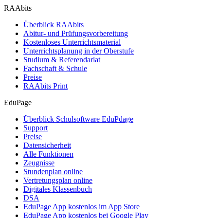
RAAbits
Überblick RAAbits
Abitur- und Prüfungsvorbereitung
Kostenloses Unterrichtsmaterial
Unterrichtsplanung in der Oberstufe
Studium & Referendariat
Fachschaft & Schule
Preise
RAAbits Print
EduPage
Überblick Schulsoftware EduPdage
Support
Preise
Datensicherheit
Alle Funktionen
Zeugnisse
Stundenplan online
Vertretungsplan online
Digitales Klassenbuch
DSA
EduPage App kostenlos im App Store
EduPage App kostenlos bei Google Play