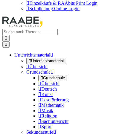

Einzelkäufe & RAAbits Print Login

Schulleitung Online Login


Unterrichtsmaterial


Unterrichtsmaterial

Übersicht
Grundschule


Grundschule

Übersicht

Deutsch

Kunst

Leseförderung

Mathematik

Musik

Religion

Sachunterricht

Sport
Sekundarstufe
