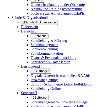

Abitur
Unterrichtsplanung in der Oberstufe
Abitur- und Prüfungsvorbereitung
Software zur Abiturplanung EduPlan
Schule & Organisation


Schule & Organisation

Übersicht
Bereiche


Bereiche
Schulleitung & Führung
Schulmanagement
Schulentwicklung
Schulkommunikation
Team- & Personalentwicklung
Schulrecht & Datenschutz
Leistungen


Leistungen
Digitale Unterrichtsmaterialien RAAbits
Prozessbegleitung
SchiLf - Schulinterne Lehrerfortbildung
Schulleitung Online
Software


Software
Schulmanagement-Software EduPage
Software zur Abiturplanung EduPlan