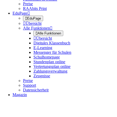
Preise
RAAbits Print
EduPage


EduPage

Übersicht
Alle Funktionen


Alle Funktionen

Übersicht
Digitales Klassenbuch
E-Learning
Messenger für Schulen
Schulhomepage
Stundenplan online
Vertretungsplan online
Zahlungsverwaltung
Zeugnisse
Preise
Support
Datensicherheit
Magazin