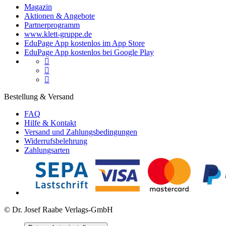
Magazin
Aktionen & Angebote
Partnerprogramm
www.klett-gruppe.de
EduPage App kostenlos im App Store
EduPage App kostenlos bei Google Play



Bestellung & Versand
FAQ
Hilfe & Kontakt
Versand und Zahlungsbedingungen
Widerrufsbelehrung
Zahlungsarten
© Dr. Josef Raabe Verlags-GmbH