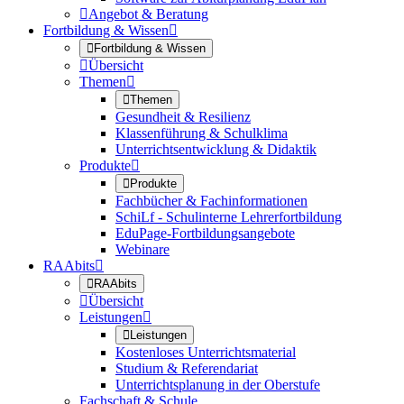

Angebot & Beratung
Fortbildung & Wissen


Fortbildung & Wissen

Übersicht
Themen


Themen
Gesundheit & Resilienz
Klassenführung & Schulklima
Unterrichtsentwicklung & Didaktik
Produkte


Produkte
Fachbücher & Fachinformationen
SchiLf - Schulinterne Lehrerfortbildung
EduPage-Fortbildungsangebote
Webinare
RAAbits


RAAbits

Übersicht
Leistungen


Leistungen
Kostenloses Unterrichtsmaterial
Studium & Referendariat
Unterrichtsplanung in der Oberstufe
Fachschaft & Schule