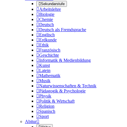

Sekundarstufe

Arbeitslehre

Biologie

Chemie

Deutsch

Deutsch als Fremdsprache

Englisch

Erdkunde

Ethik

Französisch

Geschichte

Informatik & Medienbildung

Kunst

Latein

Mathematik

Musik

Naturwissenschaften & Technik

Pädagogik & Psychologie

Physik

Politik & Wirtschaft

Religion

Spanisch

Sport
Abitur
