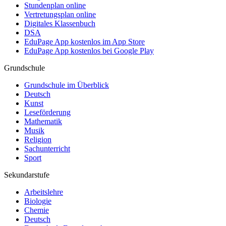
Stundenplan online
Vertretungsplan online
Digitales Klassenbuch
DSA
EduPage App kostenlos im App Store
EduPage App kostenlos bei Google Play
Grundschule
Grundschule im Überblick
Deutsch
Kunst
Leseförderung
Mathematik
Musik
Religion
Sachunterricht
Sport
Sekundarstufe
Arbeitslehre
Biologie
Chemie
Deutsch