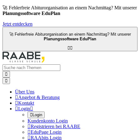
🚀 Fehlerfreie Abiturorganisation an einem Nachmittag? Mit unserer
Planungssoftware EduPlan
Jetzt entdecken
🚀 Fehlerfreie Abiturorganisation an einem Nachmittag? Mit unserer
Planungssoftware EduPlan




Über Uns

Angebot & Beratung

Kontakt

Login


Login
Kundenkonto Login

Registrieren bei RAABE

EduPage Login

RAAbits Login