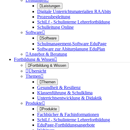
Leistungen


Leistungen
Digitale Unterrichtsmaterialien RAAbits
Prozessbegleitung
SchiLf - Schulinterne Lehrerfortbildung
Schulleitung Online
Software


Software
Schulmanagement-Software EduPage
Software zur Abiturplanung EduPlan

Angebot & Beratung
Fortbildung & Wissen


Fortbildung & Wissen

Übersicht
Themen


Themen
Gesundheit & Resilienz
Klassenführung & Schulklima
Unterrichtsentwicklung & Didaktik
Produkte


Produkte
Fachbücher & Fachinformationen
SchiLf - Schulinterne Lehrerfortbildung
EduPage-Fortbildungsangebote