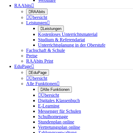
Webinare
RAAbits


RAAbits

Übersicht
Leistungen


Leistungen
Kostenloses Unterrichtsmaterial
Studium & Referendariat
Unterrichtsplanung in der Oberstufe
Fachschaft & Schule
Preise
RAAbits Print
EduPage


EduPage

Übersicht
Alle Funktionen


Alle Funktionen

Übersicht
Digitales Klassenbuch
E-Learning
Messenger für Schulen
Schulhomepage
Stundenplan online
Vertretungsplan online
Zahlungsverwaltung