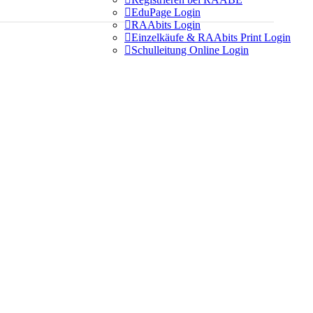

EduPage Login

RAAbits Login

Einzelkäufe & RAAbits Print Login

Schulleitung Online Login