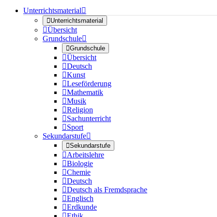
Unterrichtsmaterial


Unterrichtsmaterial

Übersicht
Grundschule


Grundschule

Übersicht

Deutsch

Kunst

Leseförderung

Mathematik

Musik

Religion

Sachunterricht

Sport
Sekundarstufe


Sekundarstufe

Arbeitslehre

Biologie

Chemie

Deutsch

Deutsch als Fremdsprache

Englisch

Erdkunde

Ethik