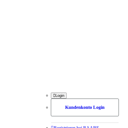

Login
Kundenkonto Login

Registrieren bei RAABE