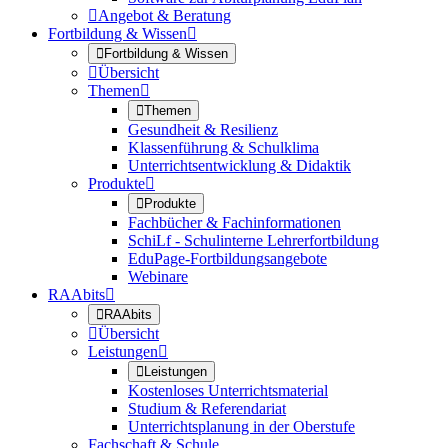

Angebot & Beratung
Fortbildung & Wissen


Fortbildung & Wissen

Übersicht
Themen


Themen
Gesundheit & Resilienz
Klassenführung & Schulklima
Unterrichtsentwicklung & Didaktik
Produkte


Produkte
Fachbücher & Fachinformationen
SchiLf - Schulinterne Lehrerfortbildung
EduPage-Fortbildungsangebote
Webinare
RAAbits


RAAbits

Übersicht
Leistungen


Leistungen
Kostenloses Unterrichtsmaterial
Studium & Referendariat
Unterrichtsplanung in der Oberstufe
Fachschaft & Schule