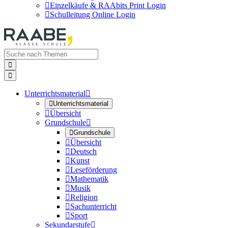

Einzelkäufe & RAAbits Print Login

Schulleitung Online Login


Unterrichtsmaterial


Unterrichtsmaterial

Übersicht
Grundschule


Grundschule

Übersicht

Deutsch

Kunst

Leseförderung

Mathematik

Musik

Religion

Sachunterricht

Sport
Sekundarstufe
