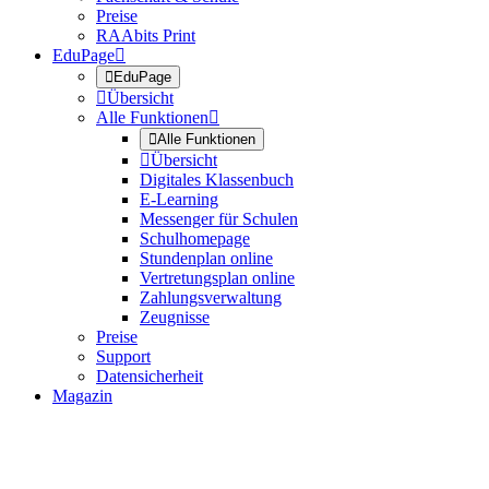
Preise
RAAbits Print
EduPage


EduPage

Übersicht
Alle Funktionen


Alle Funktionen

Übersicht
Digitales Klassenbuch
E-Learning
Messenger für Schulen
Schulhomepage
Stundenplan online
Vertretungsplan online
Zahlungsverwaltung
Zeugnisse
Preise
Support
Datensicherheit
Magazin