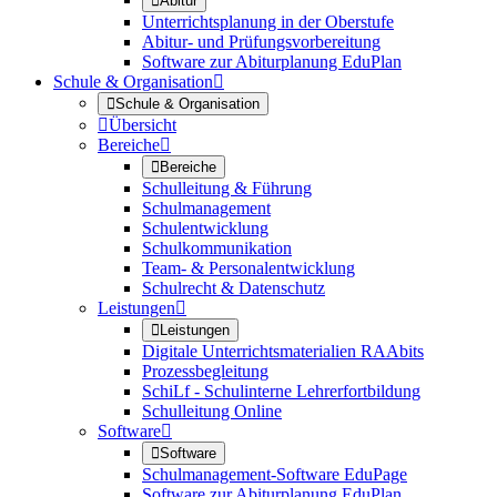

Abitur
Unterrichtsplanung in der Oberstufe
Abitur- und Prüfungsvorbereitung
Software zur Abiturplanung EduPlan
Schule & Organisation


Schule & Organisation

Übersicht
Bereiche


Bereiche
Schulleitung & Führung
Schulmanagement
Schulentwicklung
Schulkommunikation
Team- & Personalentwicklung
Schulrecht & Datenschutz
Leistungen


Leistungen
Digitale Unterrichtsmaterialien RAAbits
Prozessbegleitung
SchiLf - Schulinterne Lehrerfortbildung
Schulleitung Online
Software


Software
Schulmanagement-Software EduPage
Software zur Abiturplanung EduPlan