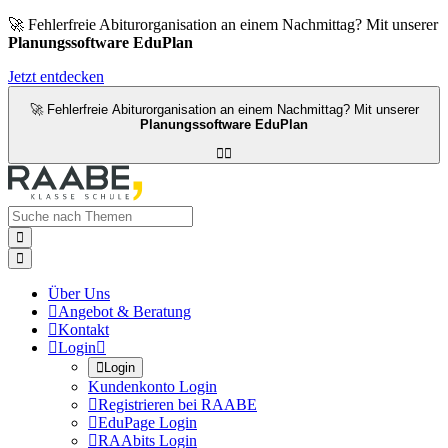
🚀 Fehlerfreie Abiturorganisation an einem Nachmittag? Mit unserer
Planungssoftware EduPlan
Jetzt entdecken
🚀 Fehlerfreie Abiturorganisation an einem Nachmittag? Mit unserer
Planungssoftware EduPlan




Über Uns

Angebot & Beratung

Kontakt

Login


Login
Kundenkonto Login

Registrieren bei RAABE

EduPage Login

RAAbits Login