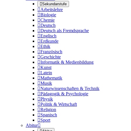

Sekundarstufe

Arbeitslehre

Biologie

Chemie

Deutsch

Deutsch als Fremdsprache

Englisch

Erdkunde

Ethik

Französisch

Geschichte

Informatik & Medienbildung

Kunst

Latein

Mathematik

Musik

Naturwissenschaften & Technik

Pädagogik & Psychologie

Physik

Politik & Wirtschaft

Religion

Spanisch

Sport
Abitur
