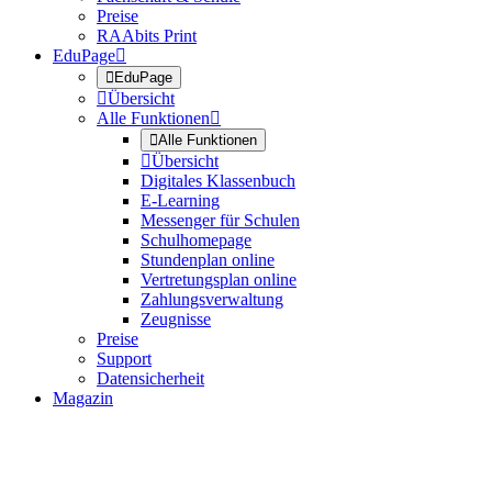
Preise
RAAbits Print
EduPage


EduPage

Übersicht
Alle Funktionen


Alle Funktionen

Übersicht
Digitales Klassenbuch
E-Learning
Messenger für Schulen
Schulhomepage
Stundenplan online
Vertretungsplan online
Zahlungsverwaltung
Zeugnisse
Preise
Support
Datensicherheit
Magazin