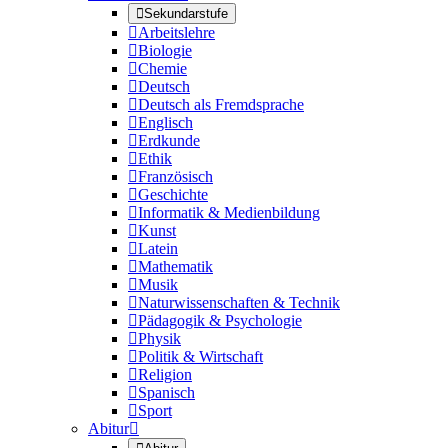

Sekundarstufe

Arbeitslehre

Biologie

Chemie

Deutsch

Deutsch als Fremdsprache

Englisch

Erdkunde

Ethik

Französisch

Geschichte

Informatik & Medienbildung

Kunst

Latein

Mathematik

Musik

Naturwissenschaften & Technik

Pädagogik & Psychologie

Physik

Politik & Wirtschaft

Religion

Spanisch

Sport
Abitur
