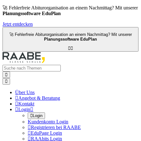
🚀 Fehlerfreie Abiturorganisation an einem Nachmittag? Mit unserer
Planungssoftware EduPlan
Jetzt entdecken
🚀 Fehlerfreie Abiturorganisation an einem Nachmittag? Mit unserer
Planungssoftware EduPlan




Über Uns

Angebot & Beratung

Kontakt

Login


Login
Kundenkonto Login

Registrieren bei RAABE

EduPage Login

RAAbits Login