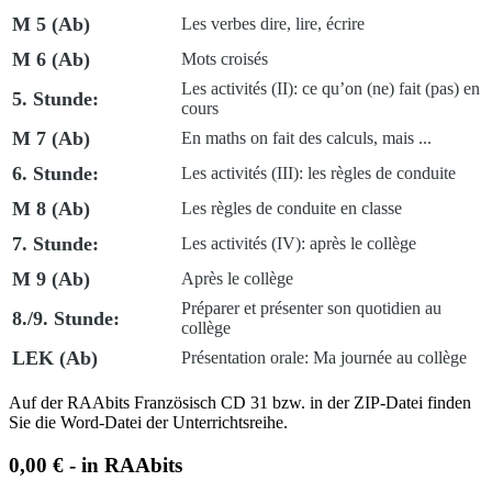
M 5 (Ab)
Les verbes
dire
,
lire
,
écrire
M 6 (Ab)
Mots croisés
Les activités (II): ce qu’on (ne) fait (pas) en
5. Stunde:
cours
M 7 (Ab)
En maths on fait des calculs, mais ...
6. Stunde:
Les activités (III): les règles de conduite
M 8 (Ab)
Les règles de conduite en classe
7. Stunde:
Les activités (IV): après le collège
M 9 (Ab)
Après le collège
Préparer et présenter son quotidien au
8./9. Stunde:
collège
LEK (Ab)
Présentation orale: Ma journée au collège
Auf der
RAAbits Französisch CD 31
bzw. in der ZIP-Datei finden
Sie die
Word-Datei
der Unterrichtsreihe.
0,00 € - in RAAbits