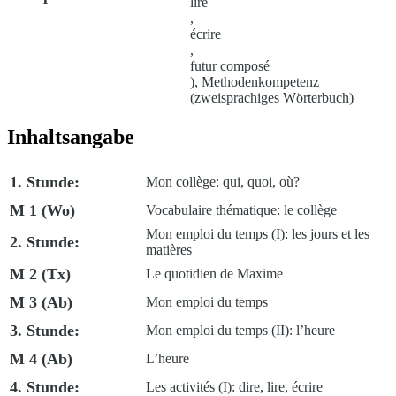
lire
,
écrire
,
futur composé
), Methodenkompetenz
(zweisprachiges Wörterbuch)
Inhaltsangabe
1. Stunde:
Mon collège: qui, quoi, où?
M 1 (Wo)
Vocabulaire thématique: le collège
Mon emploi du temps (I): les jours et les
2. Stunde:
matières
M 2 (Tx)
Le quotidien de Maxime
M 3 (Ab)
Mon emploi du temps
3. Stunde:
Mon emploi du temps (II): l’heure
M 4 (Ab)
L’heure
4. Stunde:
Les activités (I): dire, lire, écrire