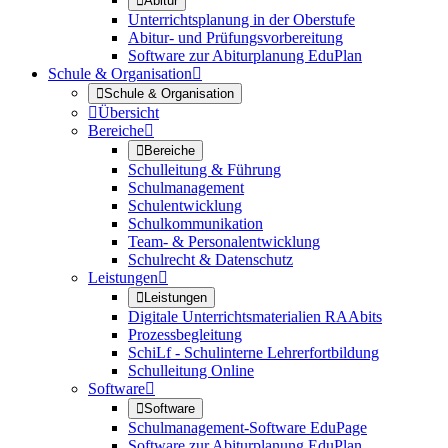

Abitur
Unterrichtsplanung in der Oberstufe
Abitur- und Prüfungsvorbereitung
Software zur Abiturplanung EduPlan
Schule & Organisation


Schule & Organisation

Übersicht
Bereiche


Bereiche
Schulleitung & Führung
Schulmanagement
Schulentwicklung
Schulkommunikation
Team- & Personalentwicklung
Schulrecht & Datenschutz
Leistungen


Leistungen
Digitale Unterrichtsmaterialien RAAbits
Prozessbegleitung
SchiLf - Schulinterne Lehrerfortbildung
Schulleitung Online
Software


Software
Schulmanagement-Software EduPage
Software zur Abiturplanung EduPlan