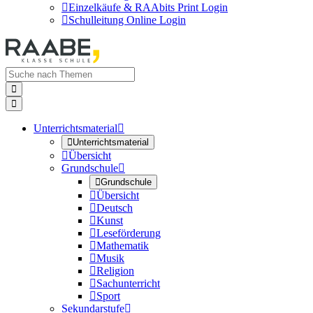

Einzelkäufe & RAAbits Print Login

Schulleitung Online Login


Unterrichtsmaterial


Unterrichtsmaterial

Übersicht
Grundschule


Grundschule

Übersicht

Deutsch

Kunst

Leseförderung

Mathematik

Musik

Religion

Sachunterricht

Sport
Sekundarstufe
