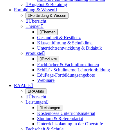

Angebot & Beratung
Fortbildung & Wissen


Fortbildung & Wissen

Übersicht
Themen


Themen
Gesundheit & Resilienz
Klassenführung & Schulklima
Unterrichtsentwicklung & Didaktik
Produkte


Produkte
Fachbücher & Fachinformationen
SchiLf - Schulinterne Lehrerfortbildung
EduPage-Fortbildungsangebote
Webinare
RAAbits


RAAbits

Übersicht
Leistungen


Leistungen
Kostenloses Unterrichtsmaterial
Studium & Referendariat
Unterrichtsplanung in der Oberstufe
Fachschaft & Schule