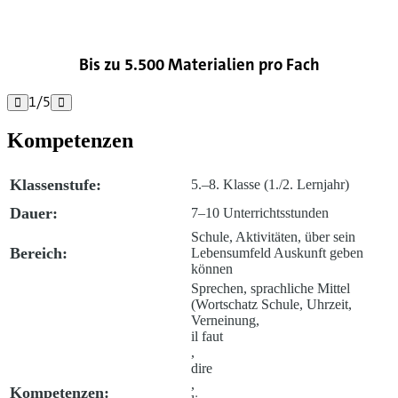

Bis zu 5.500 Materialien pro Fach
1
/
5


Kompetenzen
Klassenstufe:
5.–8. Klasse (1./2. Lernjahr)
Dauer:
7–10 Unterrichtsstunden
Schule, Aktivitäten, über sein
Bereich:
Lebensumfeld Auskunft geben
können
Sprechen, sprachliche Mittel
(Wortschatz Schule, Uhrzeit,
Verneinung,
il faut
,
dire
,
Kompetenzen: