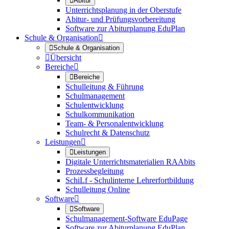

Abitur
Unterrichtsplanung in der Oberstufe
Abitur- und Prüfungsvorbereitung
Software zur Abiturplanung EduPlan
Schule & Organisation


Schule & Organisation

Übersicht
Bereiche


Bereiche
Schulleitung & Führung
Schulmanagement
Schulentwicklung
Schulkommunikation
Team- & Personalentwicklung
Schulrecht & Datenschutz
Leistungen


Leistungen
Digitale Unterrichtsmaterialien RAAbits
Prozessbegleitung
SchiLf - Schulinterne Lehrerfortbildung
Schulleitung Online
Software


Software
Schulmanagement-Software EduPage
Software zur Abiturplanung EduPlan