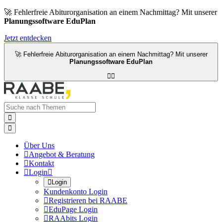
🚀 Fehlerfreie Abiturorganisation an einem Nachmittag? Mit unserer
Planungssoftware EduPlan
Jetzt entdecken
🚀 Fehlerfreie Abiturorganisation an einem Nachmittag? Mit unserer
Planungssoftware EduPlan




Über Uns

Angebot & Beratung

Kontakt

Login


Login
Kundenkonto Login

Registrieren bei RAABE

EduPage Login

RAAbits Login