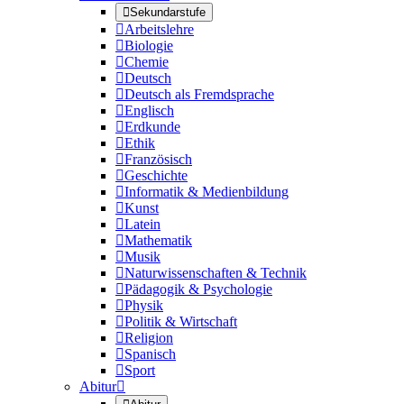

Sekundarstufe

Arbeitslehre

Biologie

Chemie

Deutsch

Deutsch als Fremdsprache

Englisch

Erdkunde

Ethik

Französisch

Geschichte

Informatik & Medienbildung

Kunst

Latein

Mathematik

Musik

Naturwissenschaften & Technik

Pädagogik & Psychologie

Physik

Politik & Wirtschaft

Religion

Spanisch

Sport
Abitur
