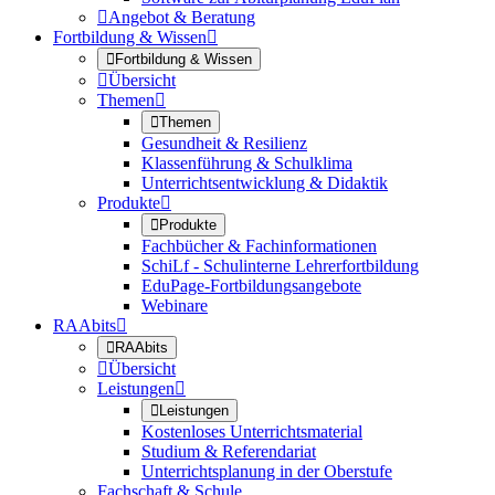

Angebot & Beratung
Fortbildung & Wissen


Fortbildung & Wissen

Übersicht
Themen


Themen
Gesundheit & Resilienz
Klassenführung & Schulklima
Unterrichtsentwicklung & Didaktik
Produkte


Produkte
Fachbücher & Fachinformationen
SchiLf - Schulinterne Lehrerfortbildung
EduPage-Fortbildungsangebote
Webinare
RAAbits


RAAbits

Übersicht
Leistungen


Leistungen
Kostenloses Unterrichtsmaterial
Studium & Referendariat
Unterrichtsplanung in der Oberstufe
Fachschaft & Schule