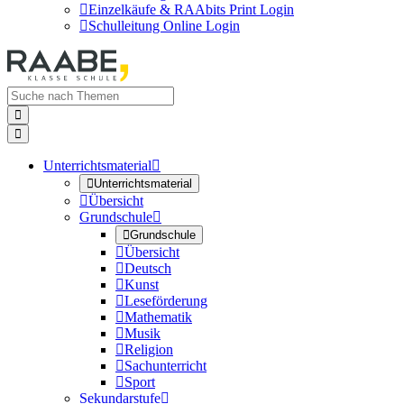

Einzelkäufe & RAAbits Print Login

Schulleitung Online Login


Unterrichtsmaterial


Unterrichtsmaterial

Übersicht
Grundschule


Grundschule

Übersicht

Deutsch

Kunst

Leseförderung

Mathematik

Musik

Religion

Sachunterricht

Sport
Sekundarstufe
