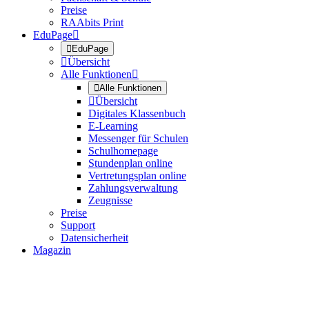
Preise
RAAbits Print
EduPage


EduPage

Übersicht
Alle Funktionen


Alle Funktionen

Übersicht
Digitales Klassenbuch
E-Learning
Messenger für Schulen
Schulhomepage
Stundenplan online
Vertretungsplan online
Zahlungsverwaltung
Zeugnisse
Preise
Support
Datensicherheit
Magazin