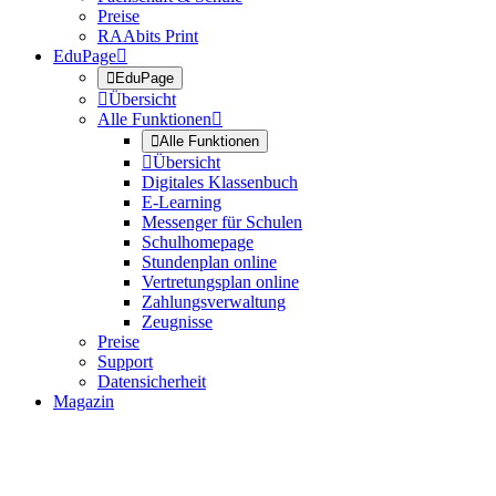
Preise
RAAbits Print
EduPage


EduPage

Übersicht
Alle Funktionen


Alle Funktionen

Übersicht
Digitales Klassenbuch
E-Learning
Messenger für Schulen
Schulhomepage
Stundenplan online
Vertretungsplan online
Zahlungsverwaltung
Zeugnisse
Preise
Support
Datensicherheit
Magazin