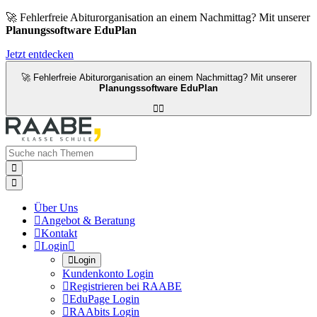
🚀 Fehlerfreie Abiturorganisation an einem Nachmittag? Mit unserer
Planungssoftware EduPlan
Jetzt entdecken
🚀 Fehlerfreie Abiturorganisation an einem Nachmittag? Mit unserer
Planungssoftware EduPlan




Über Uns

Angebot & Beratung

Kontakt

Login


Login
Kundenkonto Login

Registrieren bei RAABE

EduPage Login

RAAbits Login