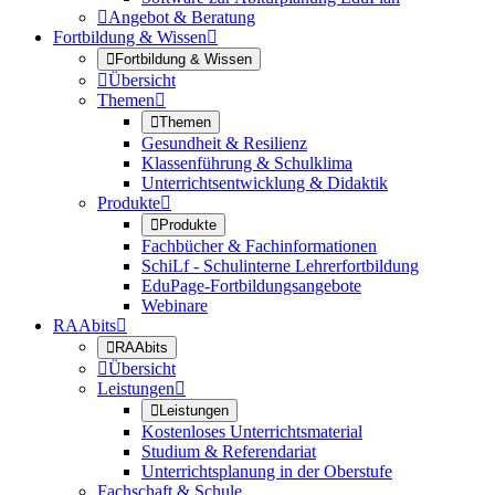

Angebot & Beratung
Fortbildung & Wissen


Fortbildung & Wissen

Übersicht
Themen


Themen
Gesundheit & Resilienz
Klassenführung & Schulklima
Unterrichtsentwicklung & Didaktik
Produkte


Produkte
Fachbücher & Fachinformationen
SchiLf - Schulinterne Lehrerfortbildung
EduPage-Fortbildungsangebote
Webinare
RAAbits


RAAbits

Übersicht
Leistungen


Leistungen
Kostenloses Unterrichtsmaterial
Studium & Referendariat
Unterrichtsplanung in der Oberstufe
Fachschaft & Schule