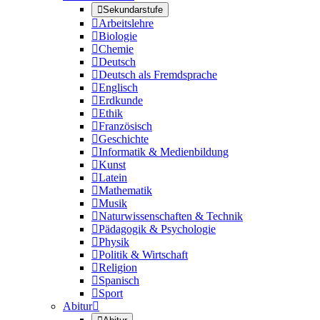

Sekundarstufe

Arbeitslehre

Biologie

Chemie

Deutsch

Deutsch als Fremdsprache

Englisch

Erdkunde

Ethik

Französisch

Geschichte

Informatik & Medienbildung

Kunst

Latein

Mathematik

Musik

Naturwissenschaften & Technik

Pädagogik & Psychologie

Physik

Politik & Wirtschaft

Religion

Spanisch

Sport
Abitur
