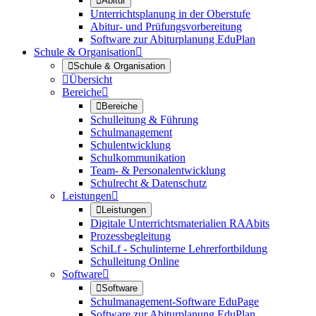

Abitur
Unterrichtsplanung in der Oberstufe
Abitur- und Prüfungsvorbereitung
Software zur Abiturplanung EduPlan
Schule & Organisation


Schule & Organisation

Übersicht
Bereiche


Bereiche
Schulleitung & Führung
Schulmanagement
Schulentwicklung
Schulkommunikation
Team- & Personalentwicklung
Schulrecht & Datenschutz
Leistungen


Leistungen
Digitale Unterrichtsmaterialien RAAbits
Prozessbegleitung
SchiLf - Schulinterne Lehrerfortbildung
Schulleitung Online
Software


Software
Schulmanagement-Software EduPage
Software zur Abiturplanung EduPlan