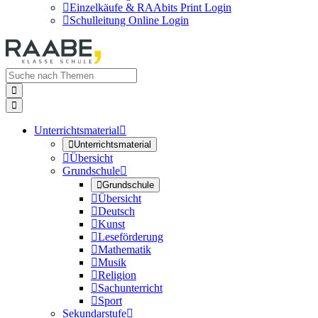

Einzelkäufe & RAAbits Print Login

Schulleitung Online Login


Unterrichtsmaterial


Unterrichtsmaterial

Übersicht
Grundschule


Grundschule

Übersicht

Deutsch

Kunst

Leseförderung

Mathematik

Musik

Religion

Sachunterricht

Sport
Sekundarstufe
