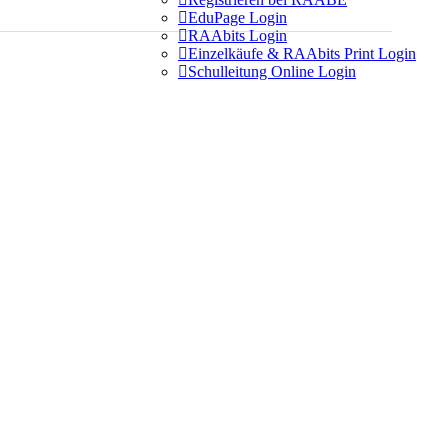

EduPage Login

RAAbits Login

Einzelkäufe & RAAbits Print Login

Schulleitung Online Login