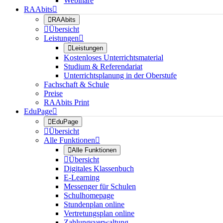
Webinare
RAAbits


RAAbits

Übersicht
Leistungen


Leistungen
Kostenloses Unterrichtsmaterial
Studium & Referendariat
Unterrichtsplanung in der Oberstufe
Fachschaft & Schule
Preise
RAAbits Print
EduPage


EduPage

Übersicht
Alle Funktionen


Alle Funktionen

Übersicht
Digitales Klassenbuch
E-Learning
Messenger für Schulen
Schulhomepage
Stundenplan online
Vertretungsplan online
Zahlungsverwaltung