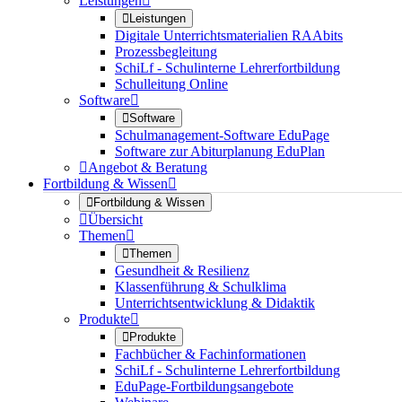
Leistungen


Leistungen
Digitale Unterrichtsmaterialien RAAbits
Prozessbegleitung
SchiLf - Schulinterne Lehrerfortbildung
Schulleitung Online
Software


Software
Schulmanagement-Software EduPage
Software zur Abiturplanung EduPlan

Angebot & Beratung
Fortbildung & Wissen


Fortbildung & Wissen

Übersicht
Themen


Themen
Gesundheit & Resilienz
Klassenführung & Schulklima
Unterrichtsentwicklung & Didaktik
Produkte


Produkte
Fachbücher & Fachinformationen
SchiLf - Schulinterne Lehrerfortbildung
EduPage-Fortbildungsangebote