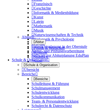

Französisch

Geschichte

Informatik & Medienbildung

Kunst

Latein

Mathematik

Musik

Naturwissenschaften & Technik
Abitur


Pädagogik & Psychologie

Abitur

Physik
Unterrichtsplanung in der Oberstufe

Politik & Wirtschaft
Abitur- und Prüfungsvorbereitung

Religion
Software zur Abiturplanung EduPlan

Spanisch
Schule & Organisation


Sport

Schule & Organisation

Übersicht
Bereiche


Bereiche
Schulleitung & Führung
Schulmanagement
Schulentwicklung
Schulkommunikation
Team- & Personalentwicklung
Schulrecht & Datenschutz