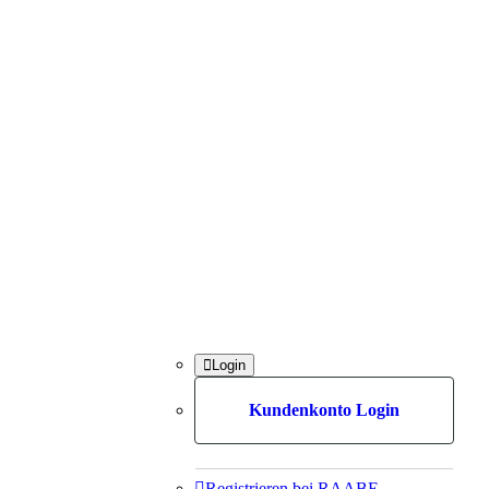

Login
Kundenkonto Login

Registrieren bei RAABE