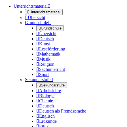
Unterrichtsmaterial


Unterrichtsmaterial

Übersicht
Grundschule


Grundschule

Übersicht

Deutsch

Kunst

Leseförderung

Mathematik

Musik

Religion

Sachunterricht

Sport
Sekundarstufe


Sekundarstufe

Arbeitslehre

Biologie

Chemie

Deutsch

Deutsch als Fremdsprache

Englisch

Erdkunde

Ethik