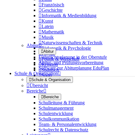

Französisch

Geschichte

Informatik & Medienbildung

Kunst

Latein

Mathematik

Musik

Naturwissenschaften & Technik
Abitur


Pädagogik & Psychologie

Abitur

Physik
Unterrichtsplanung in der Oberstufe

Politik & Wirtschaft
Abitur- und Prüfungsvorbereitung

Religion
Software zur Abiturplanung EduPlan

Spanisch
Schule & Organisation


Sport

Schule & Organisation

Übersicht
Bereiche


Bereiche
Schulleitung & Führung
Schulmanagement
Schulentwicklung
Schulkommunikation
Team- & Personalentwicklung
Schulrecht & Datenschutz