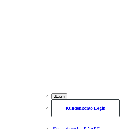

Login
Kundenkonto Login

Registrieren bei RAABE