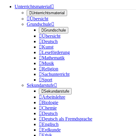
Unterrichtsmaterial


Unterrichtsmaterial

Übersicht
Grundschule


Grundschule

Übersicht

Deutsch

Kunst

Leseförderung

Mathematik

Musik

Religion

Sachunterricht

Sport
Sekundarstufe


Sekundarstufe

Arbeitslehre

Biologie

Chemie

Deutsch

Deutsch als Fremdsprache

Englisch

Erdkunde

Ethik