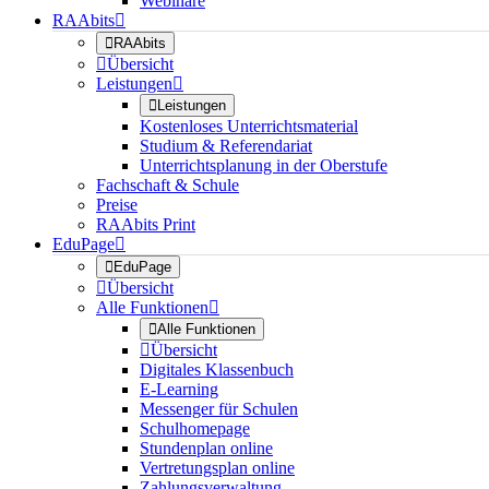
Webinare
RAAbits


RAAbits

Übersicht
Leistungen


Leistungen
Kostenloses Unterrichtsmaterial
Studium & Referendariat
Unterrichtsplanung in der Oberstufe
Fachschaft & Schule
Preise
RAAbits Print
EduPage


EduPage

Übersicht
Alle Funktionen


Alle Funktionen

Übersicht
Digitales Klassenbuch
E-Learning
Messenger für Schulen
Schulhomepage
Stundenplan online
Vertretungsplan online
Zahlungsverwaltung