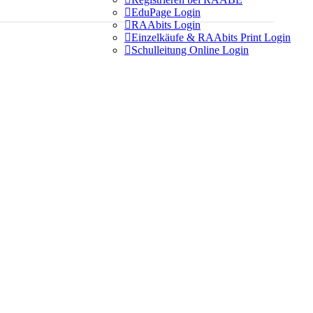

EduPage Login

RAAbits Login

Einzelkäufe & RAAbits Print Login

Schulleitung Online Login