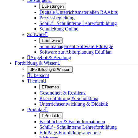
Leistungen


Leistungen
Digitale Unterrichtsmaterialien RAAbits
Prozessbegleitung
SchiLf - Schulinterne Lehrerfortbildung
Schulleitung Online
Software


Software
Schulmanagement-Software EduPage
Software zur Abiturplanung EduPlan

Angebot & Beratung
Fortbildung & Wissen


Fortbildung & Wissen

Übersicht
Themen


Themen
Gesundheit & Resilienz
Klassenführung & Schulklima
Unterrichtsentwicklung & Didaktik
Produkte


Produkte
Fachbücher & Fachinformationen
SchiLf - Schulinterne Lehrerfortbildung
EduPage-Fortbildungsangebote