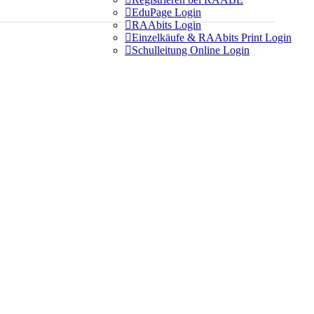

EduPage Login

RAAbits Login

Einzelkäufe & RAAbits Print Login

Schulleitung Online Login