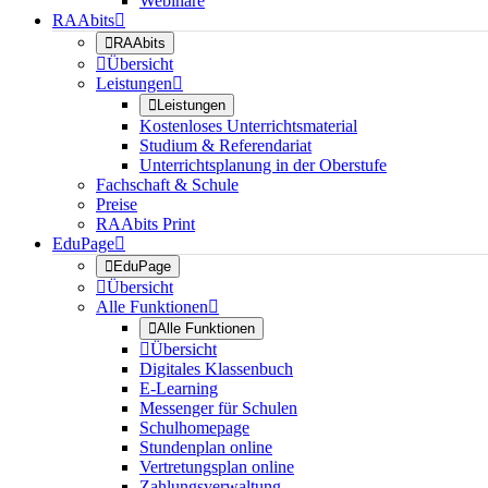
Webinare
RAAbits


RAAbits

Übersicht
Leistungen


Leistungen
Kostenloses Unterrichtsmaterial
Studium & Referendariat
Unterrichtsplanung in der Oberstufe
Fachschaft & Schule
Preise
RAAbits Print
EduPage


EduPage

Übersicht
Alle Funktionen


Alle Funktionen

Übersicht
Digitales Klassenbuch
E-Learning
Messenger für Schulen
Schulhomepage
Stundenplan online
Vertretungsplan online
Zahlungsverwaltung