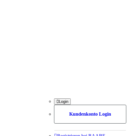

Login
Kundenkonto Login

Registrieren bei RAABE