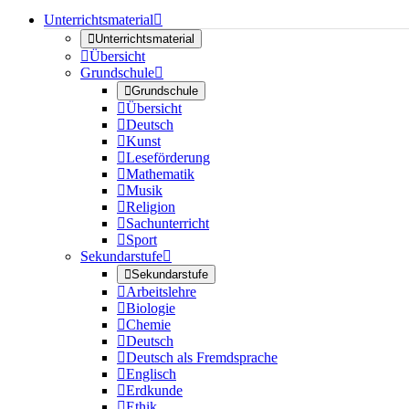
Unterrichtsmaterial


Unterrichtsmaterial

Übersicht
Grundschule


Grundschule

Übersicht

Deutsch

Kunst

Leseförderung

Mathematik

Musik

Religion

Sachunterricht

Sport
Sekundarstufe


Sekundarstufe

Arbeitslehre

Biologie

Chemie

Deutsch

Deutsch als Fremdsprache

Englisch

Erdkunde

Ethik