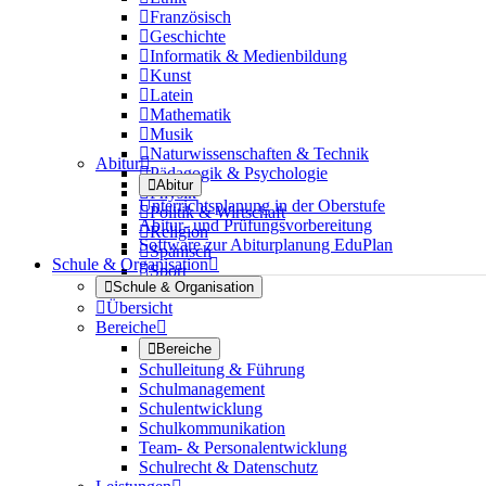

Französisch

Geschichte

Informatik & Medienbildung

Kunst

Latein

Mathematik

Musik

Naturwissenschaften & Technik
Abitur


Pädagogik & Psychologie

Abitur

Physik
Unterrichtsplanung in der Oberstufe

Politik & Wirtschaft
Abitur- und Prüfungsvorbereitung

Religion
Software zur Abiturplanung EduPlan

Spanisch
Schule & Organisation


Sport

Schule & Organisation

Übersicht
Bereiche


Bereiche
Schulleitung & Führung
Schulmanagement
Schulentwicklung
Schulkommunikation
Team- & Personalentwicklung
Schulrecht & Datenschutz