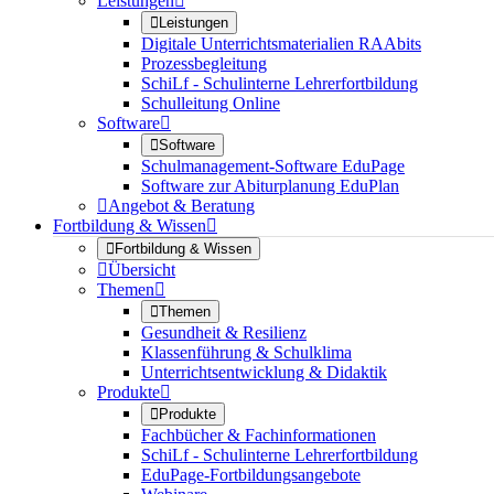
Leistungen


Leistungen
Digitale Unterrichtsmaterialien RAAbits
Prozessbegleitung
SchiLf - Schulinterne Lehrerfortbildung
Schulleitung Online
Software


Software
Schulmanagement-Software EduPage
Software zur Abiturplanung EduPlan

Angebot & Beratung
Fortbildung & Wissen


Fortbildung & Wissen

Übersicht
Themen


Themen
Gesundheit & Resilienz
Klassenführung & Schulklima
Unterrichtsentwicklung & Didaktik
Produkte


Produkte
Fachbücher & Fachinformationen
SchiLf - Schulinterne Lehrerfortbildung
EduPage-Fortbildungsangebote