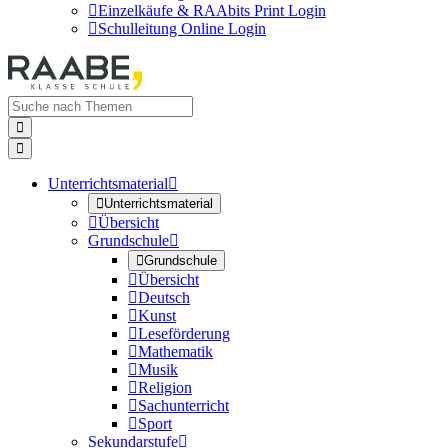

Einzelkäufe & RAAbits Print Login

Schulleitung Online Login


Unterrichtsmaterial


Unterrichtsmaterial

Übersicht
Grundschule


Grundschule

Übersicht

Deutsch

Kunst

Leseförderung

Mathematik

Musik

Religion

Sachunterricht

Sport
Sekundarstufe
