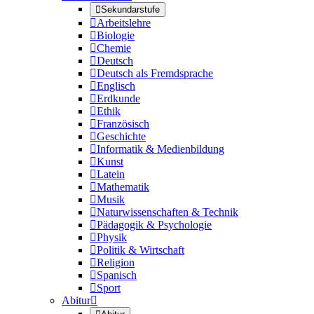

Sekundarstufe

Arbeitslehre

Biologie

Chemie

Deutsch

Deutsch als Fremdsprache

Englisch

Erdkunde

Ethik

Französisch

Geschichte

Informatik & Medienbildung

Kunst

Latein

Mathematik

Musik

Naturwissenschaften & Technik

Pädagogik & Psychologie

Physik

Politik & Wirtschaft

Religion

Spanisch

Sport
Abitur
