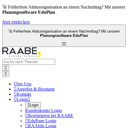
🚀 Fehlerfreie Abiturorganisation an einem Nachmittag? Mit unserer
Planungssoftware EduPlan
Jetzt entdecken
🚀 Fehlerfreie Abiturorganisation an einem Nachmittag? Mit unserer
Planungssoftware EduPlan




Über Uns

Angebot & Beratung

Kontakt

Login


Login
Kundenkonto Login

Registrieren bei RAABE

EduPage Login

RAAbits Login