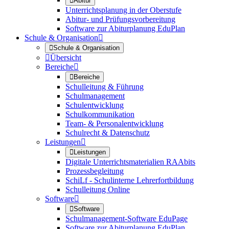

Abitur
Unterrichtsplanung in der Oberstufe
Abitur- und Prüfungsvorbereitung
Software zur Abiturplanung EduPlan
Schule & Organisation


Schule & Organisation

Übersicht
Bereiche


Bereiche
Schulleitung & Führung
Schulmanagement
Schulentwicklung
Schulkommunikation
Team- & Personalentwicklung
Schulrecht & Datenschutz
Leistungen


Leistungen
Digitale Unterrichtsmaterialien RAAbits
Prozessbegleitung
SchiLf - Schulinterne Lehrerfortbildung
Schulleitung Online
Software


Software
Schulmanagement-Software EduPage
Software zur Abiturplanung EduPlan