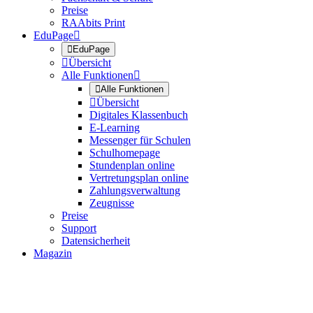
Preise
RAAbits Print
EduPage


EduPage

Übersicht
Alle Funktionen


Alle Funktionen

Übersicht
Digitales Klassenbuch
E-Learning
Messenger für Schulen
Schulhomepage
Stundenplan online
Vertretungsplan online
Zahlungsverwaltung
Zeugnisse
Preise
Support
Datensicherheit
Magazin