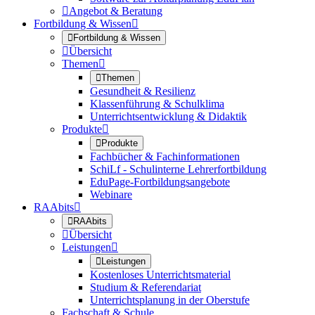

Angebot & Beratung
Fortbildung & Wissen


Fortbildung & Wissen

Übersicht
Themen


Themen
Gesundheit & Resilienz
Klassenführung & Schulklima
Unterrichtsentwicklung & Didaktik
Produkte


Produkte
Fachbücher & Fachinformationen
SchiLf - Schulinterne Lehrerfortbildung
EduPage-Fortbildungsangebote
Webinare
RAAbits


RAAbits

Übersicht
Leistungen


Leistungen
Kostenloses Unterrichtsmaterial
Studium & Referendariat
Unterrichtsplanung in der Oberstufe
Fachschaft & Schule