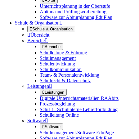

Abitur
Unterrichtsplanung in der Oberstufe
Abitur- und Prüfungsvorbereitung
Software zur Abiturplanung EduPlan
Schule & Organisation


Schule & Organisation

Übersicht
Bereiche


Bereiche
Schulleitung & Führung
Schulmanagement
Schulentwicklung
Schulkommunikation
Team- & Personalentwicklung
Schulrecht & Datenschutz
Leistungen


Leistungen
Digitale Unterrichtsmaterialien RAAbits
Prozessbegleitung
SchiLf - Schulinterne Lehrerfortbildung
Schulleitung Online
Software


Software
Schulmanagement-Software EduPage
Software zur Abiturplanung EduPlan