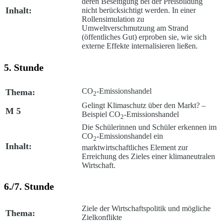
deren Beseitigung bei der Preisbildung
Inhalt:
nicht berücksichtigt werden. In einer
Rollensimulation zu
Umweltverschmutzung am Strand
(öffentliches Gut) erproben sie, wie sich
externe Effekte internalisieren ließen.
5. Stunde
CO
-Emissionshandel
Thema:
2
Gelingt Klimaschutz über den Markt? –
M 5
Beispiel CO
-Emissionshandel
2
Die Schülerinnen und Schüler erkennen im
CO
-Emissionshandel ein
2
Inhalt:
marktwirtschaftliches Element zur
Erreichung des Zieles einer klimaneutralen
Wirtschaft.
6./7. Stunde
Ziele der Wirtschaftspolitik und mögliche
Thema:
Zielkonflikte