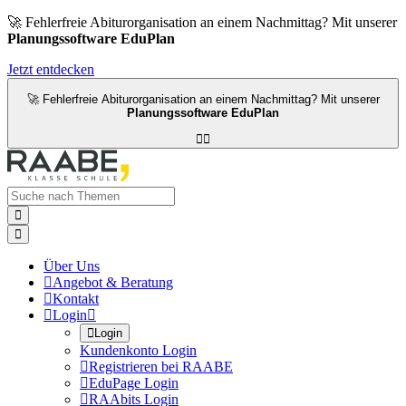
🚀 Fehlerfreie Abiturorganisation an einem Nachmittag? Mit unserer
Planungssoftware EduPlan
Jetzt entdecken
🚀 Fehlerfreie Abiturorganisation an einem Nachmittag? Mit unserer
Planungssoftware EduPlan




Über Uns

Angebot & Beratung

Kontakt

Login


Login
Kundenkonto Login

Registrieren bei RAABE

EduPage Login

RAAbits Login