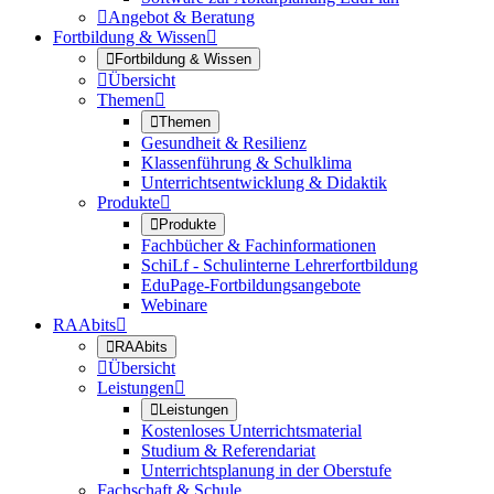

Angebot & Beratung
Fortbildung & Wissen


Fortbildung & Wissen

Übersicht
Themen


Themen
Gesundheit & Resilienz
Klassenführung & Schulklima
Unterrichtsentwicklung & Didaktik
Produkte


Produkte
Fachbücher & Fachinformationen
SchiLf - Schulinterne Lehrerfortbildung
EduPage-Fortbildungsangebote
Webinare
RAAbits


RAAbits

Übersicht
Leistungen


Leistungen
Kostenloses Unterrichtsmaterial
Studium & Referendariat
Unterrichtsplanung in der Oberstufe
Fachschaft & Schule