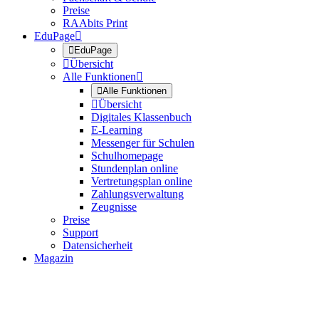
Preise
RAAbits Print
EduPage


EduPage

Übersicht
Alle Funktionen


Alle Funktionen

Übersicht
Digitales Klassenbuch
E-Learning
Messenger für Schulen
Schulhomepage
Stundenplan online
Vertretungsplan online
Zahlungsverwaltung
Zeugnisse
Preise
Support
Datensicherheit
Magazin