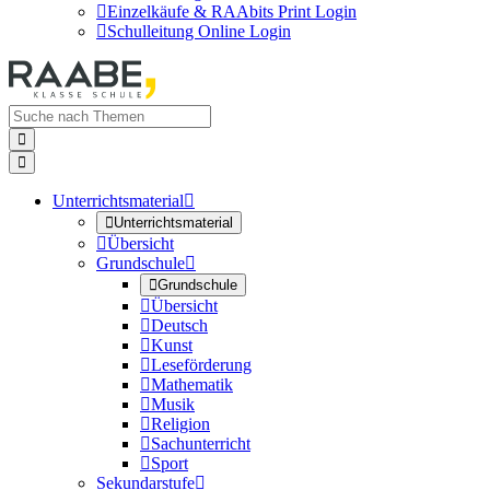

Einzelkäufe & RAAbits Print Login

Schulleitung Online Login


Unterrichtsmaterial


Unterrichtsmaterial

Übersicht
Grundschule


Grundschule

Übersicht

Deutsch

Kunst

Leseförderung

Mathematik

Musik

Religion

Sachunterricht

Sport
Sekundarstufe
