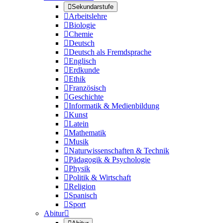

Sekundarstufe

Arbeitslehre

Biologie

Chemie

Deutsch

Deutsch als Fremdsprache

Englisch

Erdkunde

Ethik

Französisch

Geschichte

Informatik & Medienbildung

Kunst

Latein

Mathematik

Musik

Naturwissenschaften & Technik

Pädagogik & Psychologie

Physik

Politik & Wirtschaft

Religion

Spanisch

Sport
Abitur
