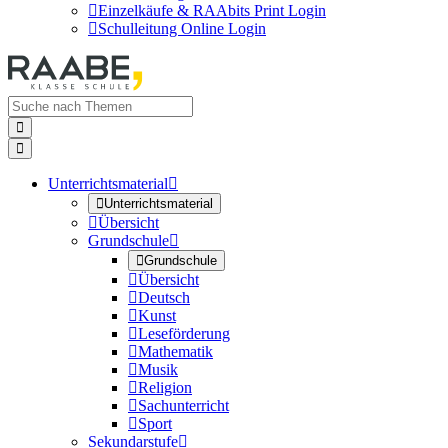

Einzelkäufe & RAAbits Print Login

Schulleitung Online Login


Unterrichtsmaterial


Unterrichtsmaterial

Übersicht
Grundschule


Grundschule

Übersicht

Deutsch

Kunst

Leseförderung

Mathematik

Musik

Religion

Sachunterricht

Sport
Sekundarstufe
