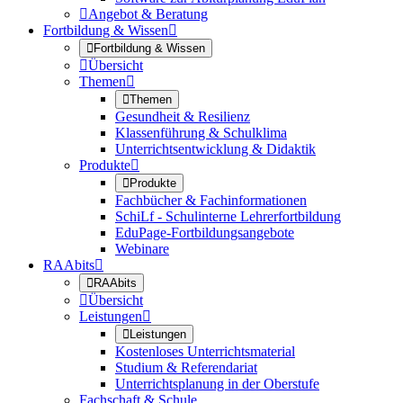

Angebot & Beratung
Fortbildung & Wissen


Fortbildung & Wissen

Übersicht
Themen


Themen
Gesundheit & Resilienz
Klassenführung & Schulklima
Unterrichtsentwicklung & Didaktik
Produkte


Produkte
Fachbücher & Fachinformationen
SchiLf - Schulinterne Lehrerfortbildung
EduPage-Fortbildungsangebote
Webinare
RAAbits


RAAbits

Übersicht
Leistungen


Leistungen
Kostenloses Unterrichtsmaterial
Studium & Referendariat
Unterrichtsplanung in der Oberstufe
Fachschaft & Schule