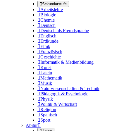

Sekundarstufe

Arbeitslehre

Biologie

Chemie

Deutsch

Deutsch als Fremdsprache

Englisch

Erdkunde

Ethik

Französisch

Geschichte

Informatik & Medienbildung

Kunst

Latein

Mathematik

Musik

Naturwissenschaften & Technik

Pädagogik & Psychologie

Physik

Politik & Wirtschaft

Religion

Spanisch

Sport
Abitur
