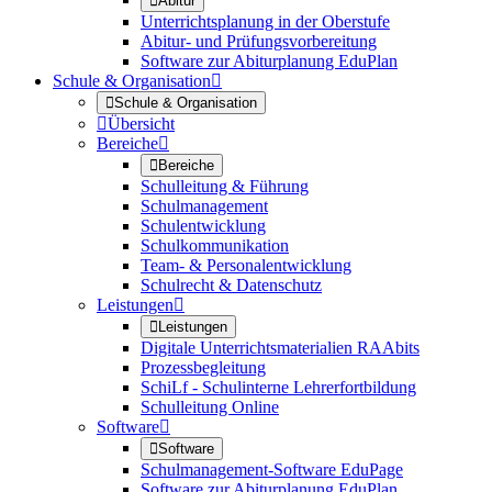

Abitur
Unterrichtsplanung in der Oberstufe
Abitur- und Prüfungsvorbereitung
Software zur Abiturplanung EduPlan
Schule & Organisation


Schule & Organisation

Übersicht
Bereiche


Bereiche
Schulleitung & Führung
Schulmanagement
Schulentwicklung
Schulkommunikation
Team- & Personalentwicklung
Schulrecht & Datenschutz
Leistungen


Leistungen
Digitale Unterrichtsmaterialien RAAbits
Prozessbegleitung
SchiLf - Schulinterne Lehrerfortbildung
Schulleitung Online
Software


Software
Schulmanagement-Software EduPage
Software zur Abiturplanung EduPlan