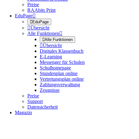
Preise
RAAbits Print
EduPage


EduPage

Übersicht
Alle Funktionen


Alle Funktionen

Übersicht
Digitales Klassenbuch
E-Learning
Messenger für Schulen
Schulhomepage
Stundenplan online
Vertretungsplan online
Zahlungsverwaltung
Zeugnisse
Preise
Support
Datensicherheit
Magazin