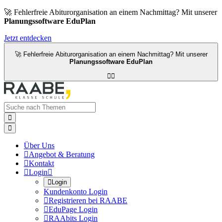
🚀 Fehlerfreie Abiturorganisation an einem Nachmittag? Mit unserer
Planungssoftware EduPlan
Jetzt entdecken
🚀 Fehlerfreie Abiturorganisation an einem Nachmittag? Mit unserer
Planungssoftware EduPlan




Über Uns

Angebot & Beratung

Kontakt

Login


Login
Kundenkonto Login

Registrieren bei RAABE

EduPage Login

RAAbits Login