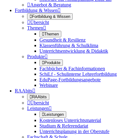

Angebot & Beratung
Fortbildung & Wissen


Fortbildung & Wissen

Übersicht
Themen


Themen
Gesundheit & Resilienz
Klassenführung & Schulklima
Unterrichtsentwicklung & Didaktik
Produkte


Produkte
Fachbücher & Fachinformationen
SchiLf - Schulinterne Lehrerfortbildung
EduPage-Fortbildungsangebote
Webinare
RAAbits


RAAbits

Übersicht
Leistungen


Leistungen
Kostenloses Unterrichtsmaterial
Studium & Referendariat
Unterrichtsplanung in der Oberstufe
Fachschaft & Schule