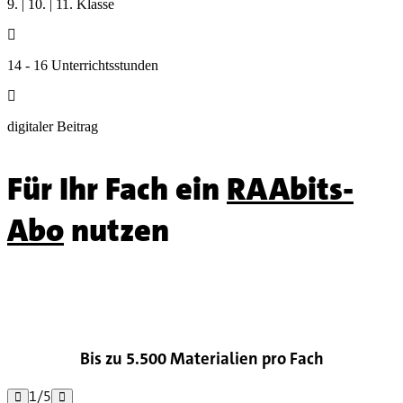
9. | 10. | 11. Klasse

14 - 16 Unterrichtsstunden

digitaler Beitrag
Für Ihr Fach ein
RAAbits-
Abo
nutzen

Bis zu 5.500 Materialien pro Fach
1
/
5

