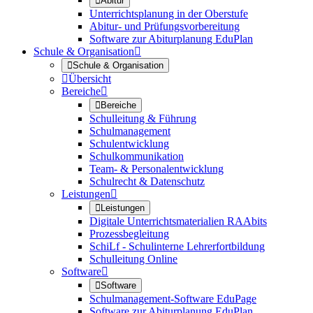

Abitur
Unterrichtsplanung in der Oberstufe
Abitur- und Prüfungsvorbereitung
Software zur Abiturplanung EduPlan
Schule & Organisation


Schule & Organisation

Übersicht
Bereiche


Bereiche
Schulleitung & Führung
Schulmanagement
Schulentwicklung
Schulkommunikation
Team- & Personalentwicklung
Schulrecht & Datenschutz
Leistungen


Leistungen
Digitale Unterrichtsmaterialien RAAbits
Prozessbegleitung
SchiLf - Schulinterne Lehrerfortbildung
Schulleitung Online
Software


Software
Schulmanagement-Software EduPage
Software zur Abiturplanung EduPlan