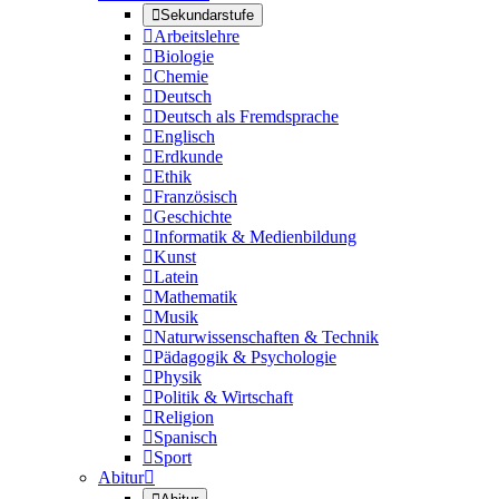

Sekundarstufe

Arbeitslehre

Biologie

Chemie

Deutsch

Deutsch als Fremdsprache

Englisch

Erdkunde

Ethik

Französisch

Geschichte

Informatik & Medienbildung

Kunst

Latein

Mathematik

Musik

Naturwissenschaften & Technik

Pädagogik & Psychologie

Physik

Politik & Wirtschaft

Religion

Spanisch

Sport
Abitur
