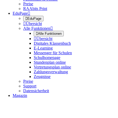
Preise
RAAbits Print
EduPage


EduPage

Übersicht
Alle Funktionen


Alle Funktionen

Übersicht
Digitales Klassenbuch
E-Learning
Messenger für Schulen
Schulhomepage
Stundenplan online
Vertretungsplan online
Zahlungsverwaltung
Zeugnisse
Preise
Support
Datensicherheit
Magazin