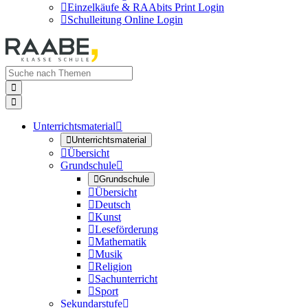

Einzelkäufe & RAAbits Print Login

Schulleitung Online Login


Unterrichtsmaterial


Unterrichtsmaterial

Übersicht
Grundschule


Grundschule

Übersicht

Deutsch

Kunst

Leseförderung

Mathematik

Musik

Religion

Sachunterricht

Sport
Sekundarstufe
