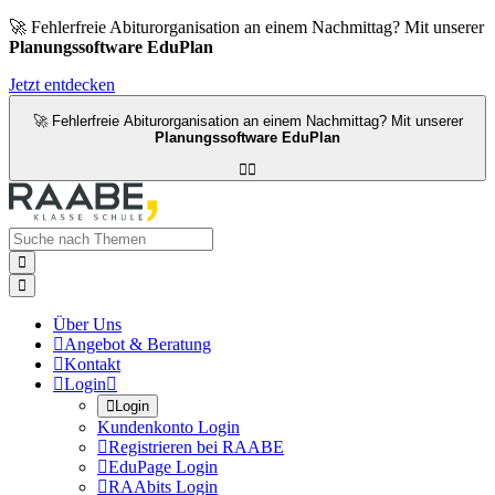
🚀 Fehlerfreie Abiturorganisation an einem Nachmittag? Mit unserer
Planungssoftware EduPlan
Jetzt entdecken
🚀 Fehlerfreie Abiturorganisation an einem Nachmittag? Mit unserer
Planungssoftware EduPlan




Über Uns

Angebot & Beratung

Kontakt

Login


Login
Kundenkonto Login

Registrieren bei RAABE

EduPage Login

RAAbits Login