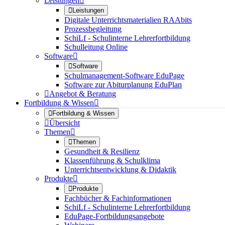
Leistungen


Leistungen
Digitale Unterrichtsmaterialien RAAbits
Prozessbegleitung
SchiLf - Schulinterne Lehrerfortbildung
Schulleitung Online
Software


Software
Schulmanagement-Software EduPage
Software zur Abiturplanung EduPlan

Angebot & Beratung
Fortbildung & Wissen


Fortbildung & Wissen

Übersicht
Themen


Themen
Gesundheit & Resilienz
Klassenführung & Schulklima
Unterrichtsentwicklung & Didaktik
Produkte


Produkte
Fachbücher & Fachinformationen
SchiLf - Schulinterne Lehrerfortbildung
EduPage-Fortbildungsangebote