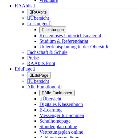
Webinare
RAAbits


RAAbits

Übersicht
Leistungen


Leistungen
Kostenloses Unterrichtsmaterial
Studium & Referendariat
Unterrichtsplanung in der Oberstufe
Fachschaft & Schule
Preise
RAAbits Print
EduPage


EduPage

Übersicht
Alle Funktionen


Alle Funktionen

Übersicht
Digitales Klassenbuch
E-Learning
Messenger für Schulen
Schulhomepage
Stundenplan online
Vertretungsplan online
Zahlungsverwaltung