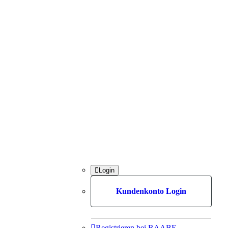

Login
Kundenkonto Login

Registrieren bei RAABE