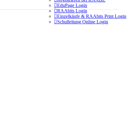

EduPage Login

RAAbits Login

Einzelkäufe & RAAbits Print Login

Schulleitung Online Login