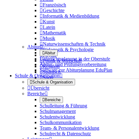

Französisch

Geschichte

Informatik & Medienbildung

Kunst

Latein

Mathematik

Musik

Naturwissenschaften & Technik
Abitur


Pädagogik & Psychologie

Abitur

Physik
Unterrichtsplanung in der Oberstufe

Politik & Wirtschaft
Abitur- und Prüfungsvorbereitung

Religion
Software zur Abiturplanung EduPlan

Spanisch
Schule & Organisation


Sport

Schule & Organisation

Übersicht
Bereiche


Bereiche
Schulleitung & Führung
Schulmanagement
Schulentwicklung
Schulkommunikation
Team- & Personalentwicklung
Schulrecht & Datenschutz