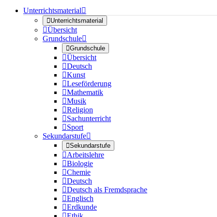
Unterrichtsmaterial


Unterrichtsmaterial

Übersicht
Grundschule


Grundschule

Übersicht

Deutsch

Kunst

Leseförderung

Mathematik

Musik

Religion

Sachunterricht

Sport
Sekundarstufe


Sekundarstufe

Arbeitslehre

Biologie

Chemie

Deutsch

Deutsch als Fremdsprache

Englisch

Erdkunde

Ethik