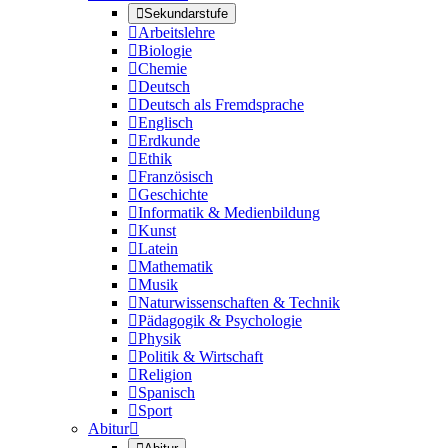

Sekundarstufe

Arbeitslehre

Biologie

Chemie

Deutsch

Deutsch als Fremdsprache

Englisch

Erdkunde

Ethik

Französisch

Geschichte

Informatik & Medienbildung

Kunst

Latein

Mathematik

Musik

Naturwissenschaften & Technik

Pädagogik & Psychologie

Physik

Politik & Wirtschaft

Religion

Spanisch

Sport
Abitur
