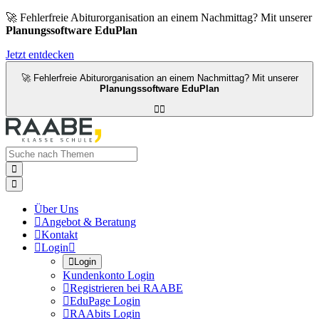
🚀 Fehlerfreie Abiturorganisation an einem Nachmittag? Mit unserer
Planungssoftware EduPlan
Jetzt entdecken
🚀 Fehlerfreie Abiturorganisation an einem Nachmittag? Mit unserer
Planungssoftware EduPlan




Über Uns

Angebot & Beratung

Kontakt

Login


Login
Kundenkonto Login

Registrieren bei RAABE

EduPage Login

RAAbits Login