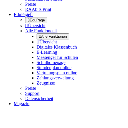
Preise
RAAbits Print
EduPage


EduPage

Übersicht
Alle Funktionen


Alle Funktionen

Übersicht
Digitales Klassenbuch
E-Learning
Messenger für Schulen
Schulhomepage
Stundenplan online
Vertretungsplan online
Zahlungsverwaltung
Zeugnisse
Preise
Support
Datensicherheit
Magazin