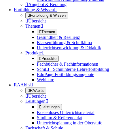

Angebot & Beratung
Fortbildung & Wissen


Fortbildung & Wissen

Übersicht
Themen


Themen
Gesundheit & Resilienz
Klassenführung & Schulklima
Unterrichtsentwicklung & Didaktik
Produkte


Produkte
Fachbücher & Fachinformationen
SchiLf - Schulinterne Lehrerfortbildung
EduPage-Fortbildungsangebote
Webinare
RAAbits


RAAbits

Übersicht
Leistungen


Leistungen
Kostenloses Unterrichtsmaterial
Studium & Referendariat
Unterrichtsplanung in der Oberstufe
Fachschaft & Schule