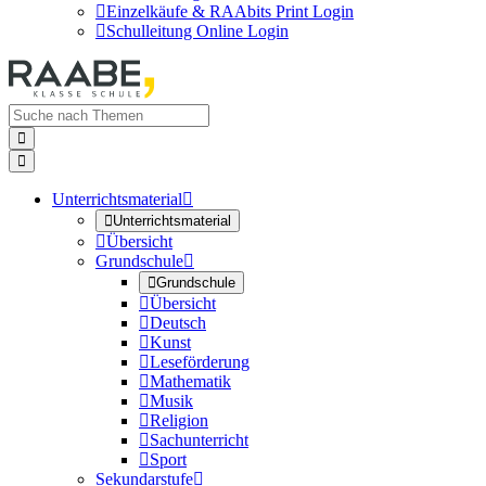

Einzelkäufe & RAAbits Print Login

Schulleitung Online Login


Unterrichtsmaterial


Unterrichtsmaterial

Übersicht
Grundschule


Grundschule

Übersicht

Deutsch

Kunst

Leseförderung

Mathematik

Musik

Religion

Sachunterricht

Sport
Sekundarstufe
