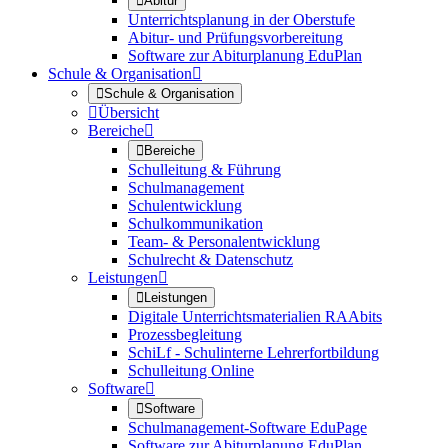

Abitur
Unterrichtsplanung in der Oberstufe
Abitur- und Prüfungsvorbereitung
Software zur Abiturplanung EduPlan
Schule & Organisation


Schule & Organisation

Übersicht
Bereiche


Bereiche
Schulleitung & Führung
Schulmanagement
Schulentwicklung
Schulkommunikation
Team- & Personalentwicklung
Schulrecht & Datenschutz
Leistungen


Leistungen
Digitale Unterrichtsmaterialien RAAbits
Prozessbegleitung
SchiLf - Schulinterne Lehrerfortbildung
Schulleitung Online
Software


Software
Schulmanagement-Software EduPage
Software zur Abiturplanung EduPlan