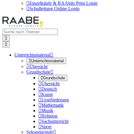

Einzelkäufe & RAAbits Print Login

Schulleitung Online Login


Unterrichtsmaterial


Unterrichtsmaterial

Übersicht
Grundschule


Grundschule

Übersicht

Deutsch

Kunst

Leseförderung

Mathematik

Musik

Religion

Sachunterricht

Sport
Sekundarstufe
