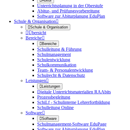

Abitur
Unterrichtsplanung in der Oberstufe
Abitur- und Prüfungsvorbereitung
Software zur Abiturplanung EduPlan
Schule & Organisation


Schule & Organisation

Übersicht
Bereiche


Bereiche
Schulleitung & Führung
Schulmanagement
Schulentwicklung
Schulkommunikation
Team- & Personalentwicklung
Schulrecht & Datenschutz
Leistungen


Leistungen
Digitale Unterrichtsmaterialien RAAbits
Prozessbegleitung
SchiLf - Schulinterne Lehrerfortbildung
Schulleitung Online
Software


Software
Schulmanagement-Software EduPage
Software zur Abiturplanung EduPlan