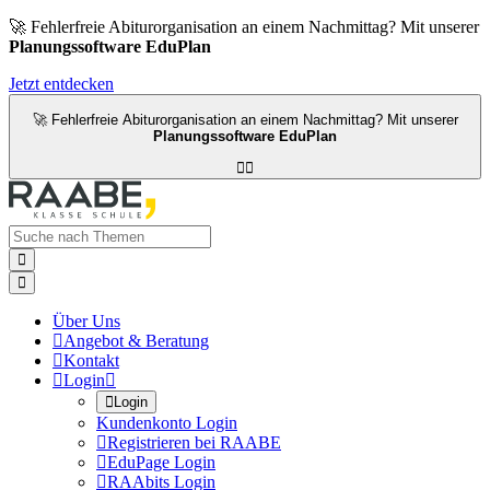
🚀 Fehlerfreie Abiturorganisation an einem Nachmittag? Mit unserer
Planungssoftware EduPlan
Jetzt entdecken
🚀 Fehlerfreie Abiturorganisation an einem Nachmittag? Mit unserer
Planungssoftware EduPlan




Über Uns

Angebot & Beratung

Kontakt

Login


Login
Kundenkonto Login

Registrieren bei RAABE

EduPage Login

RAAbits Login