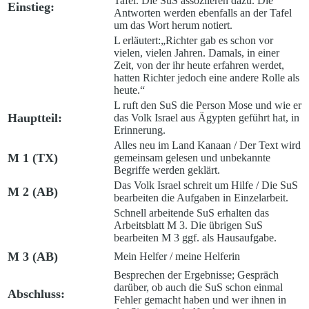
Tafel. Die SuS assoziieren dazu. Die
Einstieg:
Antworten werden ebenfalls an der Tafel
um das Wort herum notiert.
L erläutert:
„Richter gab es schon vor
vielen, vielen Jahren. Damals, in einer
Zeit, von der ihr heute erfahren werdet,
hatten Richter jedoch eine andere Rolle als
heute.“
L ruft den SuS die Person Mose und wie er
Hauptteil:
das Volk Israel aus Ägypten geführt hat, in
Erinnerung.
Alles neu im Land Kanaan
/ Der Text wird
M 1 (TX)
gemeinsam gelesen und unbekannte
Begriffe werden geklärt.
Das Volk Israel schreit um Hilfe
/ Die SuS
M 2 (AB)
bearbeiten die Aufgaben in Einzelarbeit.
Schnell arbeitende SuS erhalten das
Arbeitsblatt M 3. Die übrigen SuS
bearbeiten M 3 ggf. als Hausaufgabe.
M 3 (AB)
Mein Helfer / meine Helferin
Besprechen der Ergebnisse; Gespräch
darüber, ob auch die SuS schon einmal
Abschluss:
Fehler gemacht haben und wer ihnen in