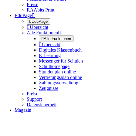
Preise
RAAbits Print
EduPage


EduPage

Übersicht
Alle Funktionen


Alle Funktionen

Übersicht
Digitales Klassenbuch
E-Learning
Messenger für Schulen
Schulhomepage
Stundenplan online
Vertretungsplan online
Zahlungsverwaltung
Zeugnisse
Preise
Support
Datensicherheit
Magazin