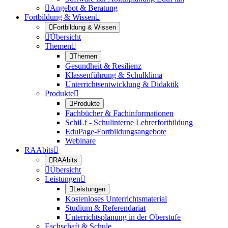

Angebot & Beratung
Fortbildung & Wissen


Fortbildung & Wissen

Übersicht
Themen


Themen
Gesundheit & Resilienz
Klassenführung & Schulklima
Unterrichtsentwicklung & Didaktik
Produkte


Produkte
Fachbücher & Fachinformationen
SchiLf - Schulinterne Lehrerfortbildung
EduPage-Fortbildungsangebote
Webinare
RAAbits


RAAbits

Übersicht
Leistungen


Leistungen
Kostenloses Unterrichtsmaterial
Studium & Referendariat
Unterrichtsplanung in der Oberstufe
Fachschaft & Schule