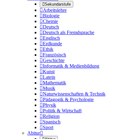

Sekundarstufe

Arbeitslehre

Biologie

Chemie

Deutsch

Deutsch als Fremdsprache

Englisch

Erdkunde

Ethik

Französisch

Geschichte

Informatik & Medienbildung

Kunst

Latein

Mathematik

Musik

Naturwissenschaften & Technik

Pädagogik & Psychologie

Physik

Politik & Wirtschaft

Religion

Spanisch

Sport
Abitur
