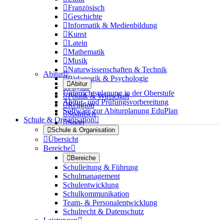

Französisch

Geschichte

Informatik & Medienbildung

Kunst

Latein

Mathematik

Musik

Naturwissenschaften & Technik
Abitur


Pädagogik & Psychologie

Abitur

Physik
Unterrichtsplanung in der Oberstufe

Politik & Wirtschaft
Abitur- und Prüfungsvorbereitung

Religion
Software zur Abiturplanung EduPlan

Spanisch
Schule & Organisation


Sport

Schule & Organisation

Übersicht
Bereiche


Bereiche
Schulleitung & Führung
Schulmanagement
Schulentwicklung
Schulkommunikation
Team- & Personalentwicklung
Schulrecht & Datenschutz