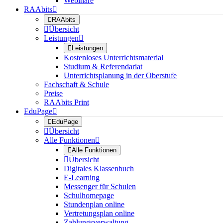
Webinare
RAAbits


RAAbits

Übersicht
Leistungen


Leistungen
Kostenloses Unterrichtsmaterial
Studium & Referendariat
Unterrichtsplanung in der Oberstufe
Fachschaft & Schule
Preise
RAAbits Print
EduPage


EduPage

Übersicht
Alle Funktionen


Alle Funktionen

Übersicht
Digitales Klassenbuch
E-Learning
Messenger für Schulen
Schulhomepage
Stundenplan online
Vertretungsplan online
Zahlungsverwaltung