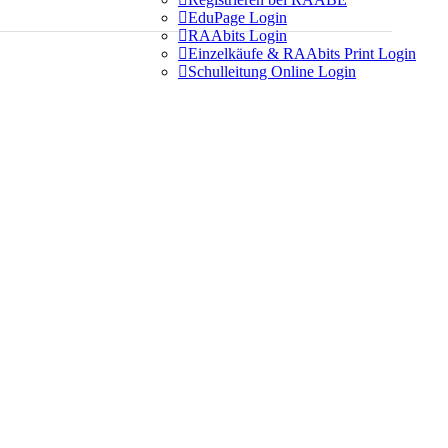

EduPage Login

RAAbits Login

Einzelkäufe & RAAbits Print Login

Schulleitung Online Login