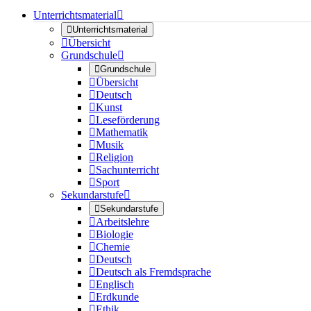
Unterrichtsmaterial


Unterrichtsmaterial

Übersicht
Grundschule


Grundschule

Übersicht

Deutsch

Kunst

Leseförderung

Mathematik

Musik

Religion

Sachunterricht

Sport
Sekundarstufe


Sekundarstufe

Arbeitslehre

Biologie

Chemie

Deutsch

Deutsch als Fremdsprache

Englisch

Erdkunde

Ethik