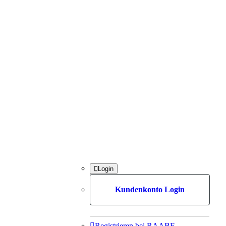

Login
Kundenkonto Login

Registrieren bei RAABE