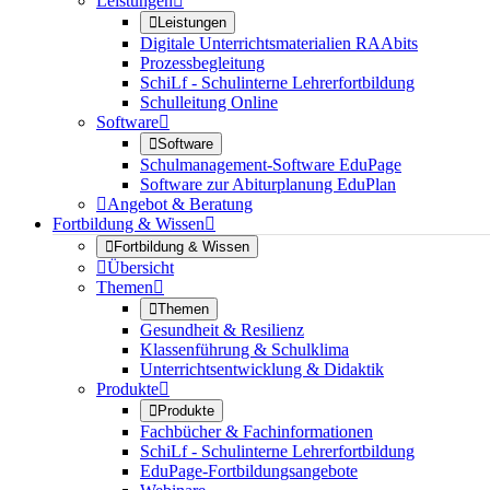
Leistungen


Leistungen
Digitale Unterrichtsmaterialien RAAbits
Prozessbegleitung
SchiLf - Schulinterne Lehrerfortbildung
Schulleitung Online
Software


Software
Schulmanagement-Software EduPage
Software zur Abiturplanung EduPlan

Angebot & Beratung
Fortbildung & Wissen


Fortbildung & Wissen

Übersicht
Themen


Themen
Gesundheit & Resilienz
Klassenführung & Schulklima
Unterrichtsentwicklung & Didaktik
Produkte


Produkte
Fachbücher & Fachinformationen
SchiLf - Schulinterne Lehrerfortbildung
EduPage-Fortbildungsangebote