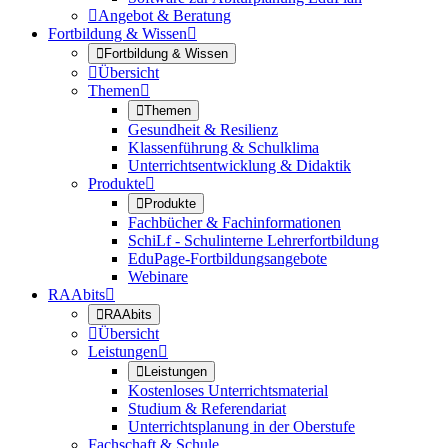

Angebot & Beratung
Fortbildung & Wissen


Fortbildung & Wissen

Übersicht
Themen


Themen
Gesundheit & Resilienz
Klassenführung & Schulklima
Unterrichtsentwicklung & Didaktik
Produkte


Produkte
Fachbücher & Fachinformationen
SchiLf - Schulinterne Lehrerfortbildung
EduPage-Fortbildungsangebote
Webinare
RAAbits


RAAbits

Übersicht
Leistungen


Leistungen
Kostenloses Unterrichtsmaterial
Studium & Referendariat
Unterrichtsplanung in der Oberstufe
Fachschaft & Schule