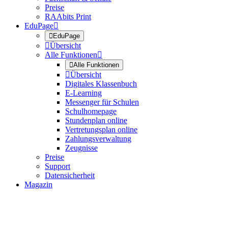
Preise
RAAbits Print
EduPage


EduPage

Übersicht
Alle Funktionen


Alle Funktionen

Übersicht
Digitales Klassenbuch
E-Learning
Messenger für Schulen
Schulhomepage
Stundenplan online
Vertretungsplan online
Zahlungsverwaltung
Zeugnisse
Preise
Support
Datensicherheit
Magazin