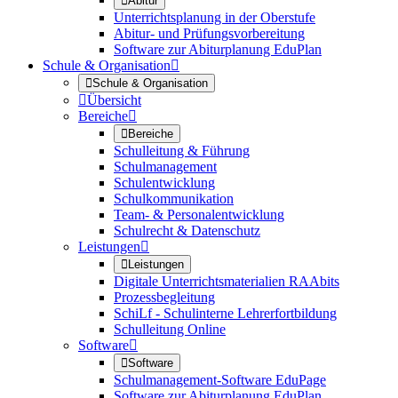

Abitur
Unterrichtsplanung in der Oberstufe
Abitur- und Prüfungsvorbereitung
Software zur Abiturplanung EduPlan
Schule & Organisation


Schule & Organisation

Übersicht
Bereiche


Bereiche
Schulleitung & Führung
Schulmanagement
Schulentwicklung
Schulkommunikation
Team- & Personalentwicklung
Schulrecht & Datenschutz
Leistungen


Leistungen
Digitale Unterrichtsmaterialien RAAbits
Prozessbegleitung
SchiLf - Schulinterne Lehrerfortbildung
Schulleitung Online
Software


Software
Schulmanagement-Software EduPage
Software zur Abiturplanung EduPlan