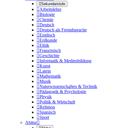

Sekundarstufe

Arbeitslehre

Biologie

Chemie

Deutsch

Deutsch als Fremdsprache

Englisch

Erdkunde

Ethik

Französisch

Geschichte

Informatik & Medienbildung

Kunst

Latein

Mathematik

Musik

Naturwissenschaften & Technik

Pädagogik & Psychologie

Physik

Politik & Wirtschaft

Religion

Spanisch

Sport
Abitur
