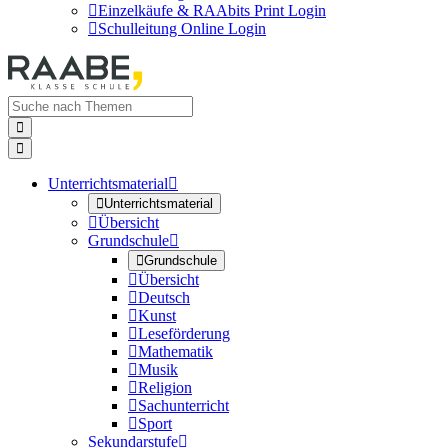

Einzelkäufe & RAAbits Print Login

Schulleitung Online Login


Unterrichtsmaterial


Unterrichtsmaterial

Übersicht
Grundschule


Grundschule

Übersicht

Deutsch

Kunst

Leseförderung

Mathematik

Musik

Religion

Sachunterricht

Sport
Sekundarstufe
