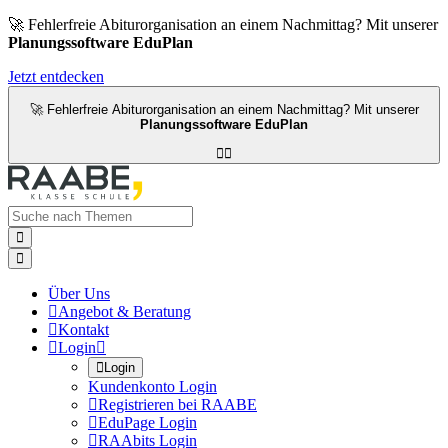
🚀 Fehlerfreie Abiturorganisation an einem Nachmittag? Mit unserer
Planungssoftware EduPlan
Jetzt entdecken
🚀 Fehlerfreie Abiturorganisation an einem Nachmittag? Mit unserer
Planungssoftware EduPlan




Über Uns

Angebot & Beratung

Kontakt

Login


Login
Kundenkonto Login

Registrieren bei RAABE

EduPage Login

RAAbits Login