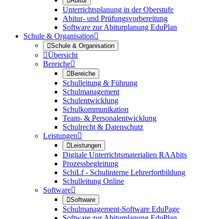

Abitur
Unterrichtsplanung in der Oberstufe
Abitur- und Prüfungsvorbereitung
Software zur Abiturplanung EduPlan
Schule & Organisation


Schule & Organisation

Übersicht
Bereiche


Bereiche
Schulleitung & Führung
Schulmanagement
Schulentwicklung
Schulkommunikation
Team- & Personalentwicklung
Schulrecht & Datenschutz
Leistungen


Leistungen
Digitale Unterrichtsmaterialien RAAbits
Prozessbegleitung
SchiLf - Schulinterne Lehrerfortbildung
Schulleitung Online
Software


Software
Schulmanagement-Software EduPage
Software zur Abiturplanung EduPlan