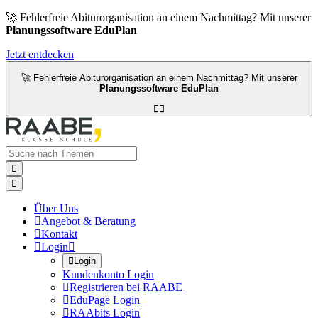
🚀 Fehlerfreie Abiturorganisation an einem Nachmittag? Mit unserer
Planungssoftware EduPlan
Jetzt entdecken
🚀 Fehlerfreie Abiturorganisation an einem Nachmittag? Mit unserer
Planungssoftware EduPlan




Über Uns

Angebot & Beratung

Kontakt

Login


Login
Kundenkonto Login

Registrieren bei RAABE

EduPage Login

RAAbits Login