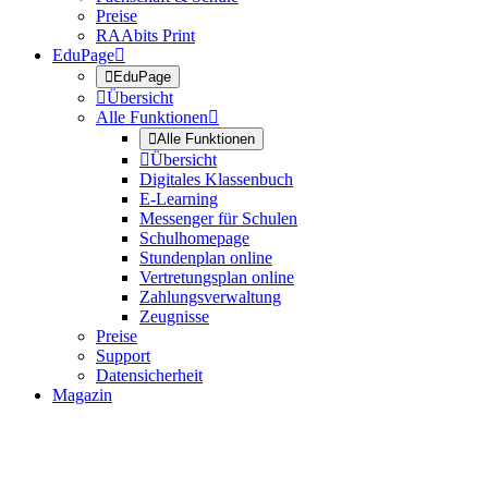
Preise
RAAbits Print
EduPage


EduPage

Übersicht
Alle Funktionen


Alle Funktionen

Übersicht
Digitales Klassenbuch
E-Learning
Messenger für Schulen
Schulhomepage
Stundenplan online
Vertretungsplan online
Zahlungsverwaltung
Zeugnisse
Preise
Support
Datensicherheit
Magazin