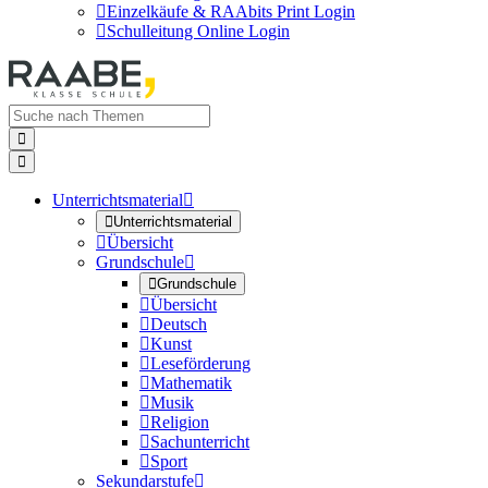

Einzelkäufe & RAAbits Print Login

Schulleitung Online Login


Unterrichtsmaterial


Unterrichtsmaterial

Übersicht
Grundschule


Grundschule

Übersicht

Deutsch

Kunst

Leseförderung

Mathematik

Musik

Religion

Sachunterricht

Sport
Sekundarstufe
