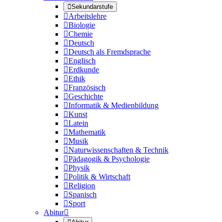

Sekundarstufe

Arbeitslehre

Biologie

Chemie

Deutsch

Deutsch als Fremdsprache

Englisch

Erdkunde

Ethik

Französisch

Geschichte

Informatik & Medienbildung

Kunst

Latein

Mathematik

Musik

Naturwissenschaften & Technik

Pädagogik & Psychologie

Physik

Politik & Wirtschaft

Religion

Spanisch

Sport
Abitur
