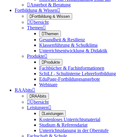

Angebot & Beratung
Fortbildung & Wissen


Fortbildung & Wissen

Übersicht
Themen


Themen
Gesundheit & Resilienz
Klassenführung & Schulklima
Unterrichtsentwicklung & Didaktik
Produkte


Produkte
Fachbücher & Fachinformationen
SchiLf - Schulinterne Lehrerfortbildung
EduPage-Fortbildungsangebote
Webinare
RAAbits


RAAbits

Übersicht
Leistungen


Leistungen
Kostenloses Unterrichtsmaterial
Studium & Referendariat
Unterrichtsplanung in der Oberstufe
Fachschaft & Schule