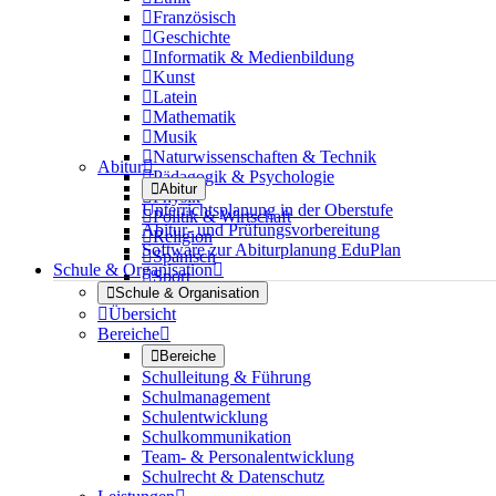

Französisch

Geschichte

Informatik & Medienbildung

Kunst

Latein

Mathematik

Musik

Naturwissenschaften & Technik
Abitur


Pädagogik & Psychologie

Abitur

Physik
Unterrichtsplanung in der Oberstufe

Politik & Wirtschaft
Abitur- und Prüfungsvorbereitung

Religion
Software zur Abiturplanung EduPlan

Spanisch
Schule & Organisation


Sport

Schule & Organisation

Übersicht
Bereiche


Bereiche
Schulleitung & Führung
Schulmanagement
Schulentwicklung
Schulkommunikation
Team- & Personalentwicklung
Schulrecht & Datenschutz