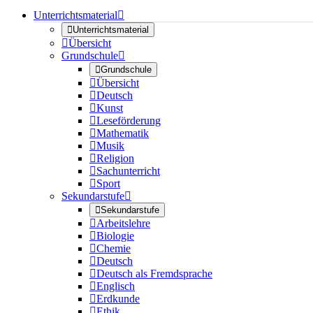
Unterrichtsmaterial


Unterrichtsmaterial

Übersicht
Grundschule


Grundschule

Übersicht

Deutsch

Kunst

Leseförderung

Mathematik

Musik

Religion

Sachunterricht

Sport
Sekundarstufe


Sekundarstufe

Arbeitslehre

Biologie

Chemie

Deutsch

Deutsch als Fremdsprache

Englisch

Erdkunde

Ethik