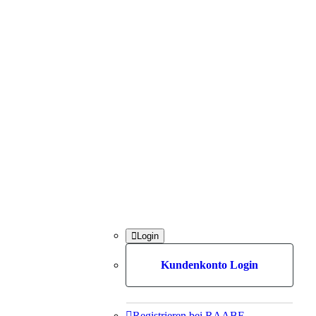

Login
Kundenkonto Login

Registrieren bei RAABE