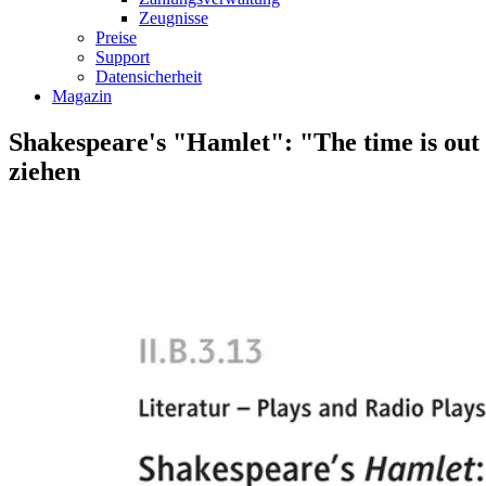
Zeugnisse
Preise
Support
Datensicherheit
Magazin
Shakespeare's "Hamlet": "The time is out
ziehen