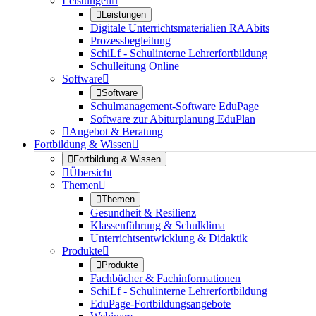
Leistungen


Leistungen
Digitale Unterrichtsmaterialien RAAbits
Prozessbegleitung
SchiLf - Schulinterne Lehrerfortbildung
Schulleitung Online
Software


Software
Schulmanagement-Software EduPage
Software zur Abiturplanung EduPlan

Angebot & Beratung
Fortbildung & Wissen


Fortbildung & Wissen

Übersicht
Themen


Themen
Gesundheit & Resilienz
Klassenführung & Schulklima
Unterrichtsentwicklung & Didaktik
Produkte


Produkte
Fachbücher & Fachinformationen
SchiLf - Schulinterne Lehrerfortbildung
EduPage-Fortbildungsangebote