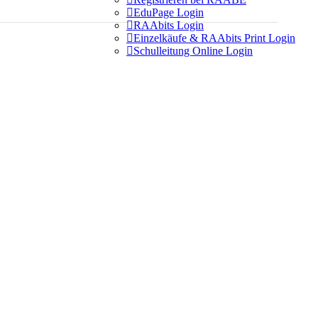

EduPage Login

RAAbits Login

Einzelkäufe & RAAbits Print Login

Schulleitung Online Login