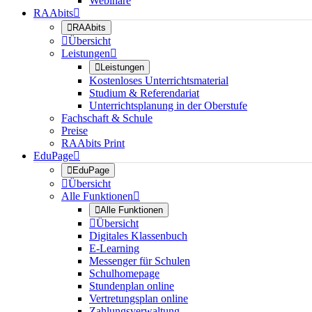
Webinare
RAAbits


RAAbits

Übersicht
Leistungen


Leistungen
Kostenloses Unterrichtsmaterial
Studium & Referendariat
Unterrichtsplanung in der Oberstufe
Fachschaft & Schule
Preise
RAAbits Print
EduPage


EduPage

Übersicht
Alle Funktionen


Alle Funktionen

Übersicht
Digitales Klassenbuch
E-Learning
Messenger für Schulen
Schulhomepage
Stundenplan online
Vertretungsplan online
Zahlungsverwaltung