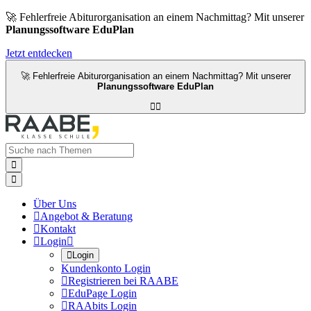
🚀 Fehlerfreie Abiturorganisation an einem Nachmittag? Mit unserer
Planungssoftware EduPlan
Jetzt entdecken
🚀 Fehlerfreie Abiturorganisation an einem Nachmittag? Mit unserer
Planungssoftware EduPlan




Über Uns

Angebot & Beratung

Kontakt

Login


Login
Kundenkonto Login

Registrieren bei RAABE

EduPage Login

RAAbits Login