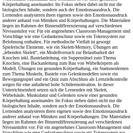
Körperhaltung auseinander. Im Fokus stehen dabei nicht nur die
biologischen Inhalte, sondern auch der Emotionsausdruck. Die
Lernenden analysieren ihren eigenen sowie den Emotionsausdruck
anderer anhand von Mimiken und Körperhaltungen. Die Materialien
liegen im Rahmen der Binnendifferenzierung auf verschiedenen
Niveaustufen vor. Für ein angenehmes Classroom-Management sind
Vorschläge wie eine Gedankenschnur sowie ein Tokensystem zur
Belohnung enthalten. Für methodische Vielfalt ist gesorgt:
Spielerische Elemente, wie ein Skelett-Memory, Übungen am
„lebenden Skelett“, ein Modellversuch zur Belastbarkeit der
Knochen inkl. Bastelanleitung, ein Suppenrätsel zum Thema
Knochen, eine Backanleitung zum Bau von Wirbelkörpern als
Modell, Übungen zur gesunden Körperhaltung, ein Stationenlernen
zum Thema Muskeln, Basteln von Gelenkmodellen sowie ein
Bewegungsspiel und ein Quiz zum Abschluss als Lernzielkontrolle
sorgen für eine anhaltend hohe Schülermotivation. In dieser
Unterrichtseinheit setzen sich die Lernenden mit Skelett,
Wirbelsäule, Muskulatur und Gelenken sowie einer gesunden
Körperhaltung auseinander. Im Fokus stehen dabei nicht nur die
biologischen Inhalte, sondern auch der Emotionsausdruck. Die
Lernenden analysieren ihren eigenen sowie den Emotionsausdruck
anderer anhand von Mimiken und Körperhaltungen. Die Materialien
liegen im Rahmen der Binnendifferenzierung auf verschiedenen
Niveaustufen vor. Für ein angenehmes Classroom-Management sind
Vorschläge wie eine Gedankenschnur sowie ein Tokensystem zur