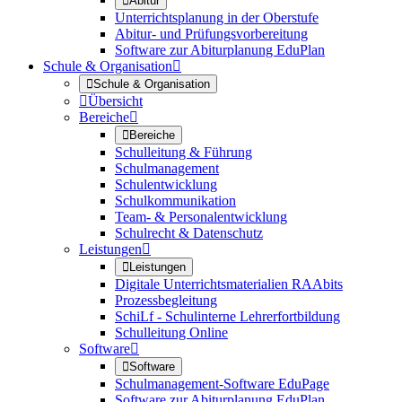

Abitur
Unterrichtsplanung in der Oberstufe
Abitur- und Prüfungsvorbereitung
Software zur Abiturplanung EduPlan
Schule & Organisation


Schule & Organisation

Übersicht
Bereiche


Bereiche
Schulleitung & Führung
Schulmanagement
Schulentwicklung
Schulkommunikation
Team- & Personalentwicklung
Schulrecht & Datenschutz
Leistungen


Leistungen
Digitale Unterrichtsmaterialien RAAbits
Prozessbegleitung
SchiLf - Schulinterne Lehrerfortbildung
Schulleitung Online
Software


Software
Schulmanagement-Software EduPage
Software zur Abiturplanung EduPlan