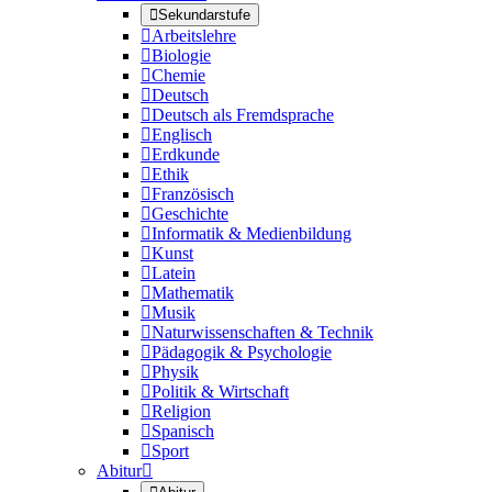

Sekundarstufe

Arbeitslehre

Biologie

Chemie

Deutsch

Deutsch als Fremdsprache

Englisch

Erdkunde

Ethik

Französisch

Geschichte

Informatik & Medienbildung

Kunst

Latein

Mathematik

Musik

Naturwissenschaften & Technik

Pädagogik & Psychologie

Physik

Politik & Wirtschaft

Religion

Spanisch

Sport
Abitur
