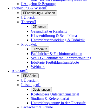

Angebot & Beratung
Fortbildung & Wissen


Fortbildung & Wissen

Übersicht
Themen


Themen
Gesundheit & Resilienz
Klassenführung & Schulklima
Unterrichtsentwicklung & Didaktik
Produkte


Produkte
Fachbücher & Fachinformationen
SchiLf - Schulinterne Lehrerfortbildung
EduPage-Fortbildungsangebote
Webinare
RAAbits


RAAbits

Übersicht
Leistungen


Leistungen
Kostenloses Unterrichtsmaterial
Studium & Referendariat
Unterrichtsplanung in der Oberstufe
Fachschaft & Schule