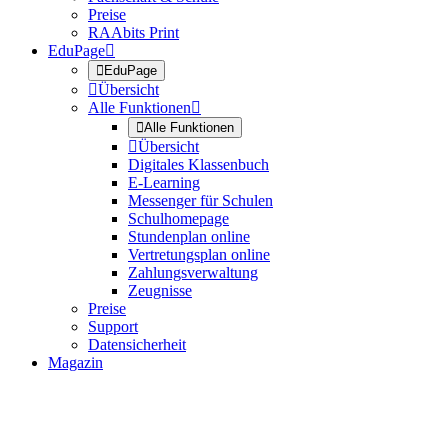
Preise
RAAbits Print
EduPage


EduPage

Übersicht
Alle Funktionen


Alle Funktionen

Übersicht
Digitales Klassenbuch
E-Learning
Messenger für Schulen
Schulhomepage
Stundenplan online
Vertretungsplan online
Zahlungsverwaltung
Zeugnisse
Preise
Support
Datensicherheit
Magazin