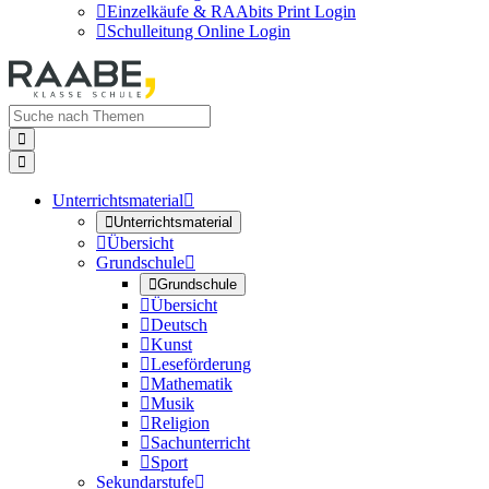

Einzelkäufe & RAAbits Print Login

Schulleitung Online Login


Unterrichtsmaterial


Unterrichtsmaterial

Übersicht
Grundschule


Grundschule

Übersicht

Deutsch

Kunst

Leseförderung

Mathematik

Musik

Religion

Sachunterricht

Sport
Sekundarstufe
