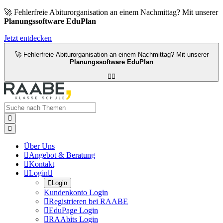
🚀 Fehlerfreie Abiturorganisation an einem Nachmittag? Mit unserer
Planungssoftware EduPlan
Jetzt entdecken
🚀 Fehlerfreie Abiturorganisation an einem Nachmittag? Mit unserer
Planungssoftware EduPlan




Über Uns

Angebot & Beratung

Kontakt

Login


Login
Kundenkonto Login

Registrieren bei RAABE

EduPage Login

RAAbits Login