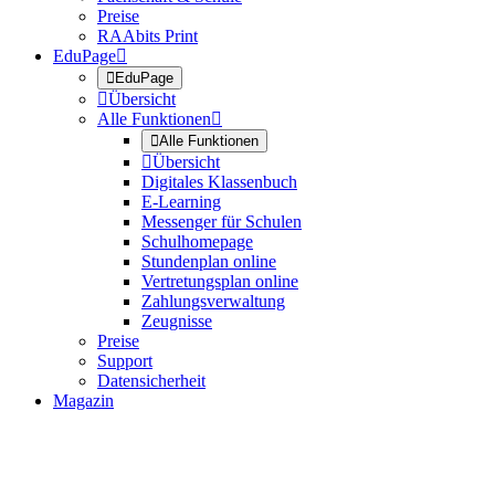
Preise
RAAbits Print
EduPage


EduPage

Übersicht
Alle Funktionen


Alle Funktionen

Übersicht
Digitales Klassenbuch
E-Learning
Messenger für Schulen
Schulhomepage
Stundenplan online
Vertretungsplan online
Zahlungsverwaltung
Zeugnisse
Preise
Support
Datensicherheit
Magazin