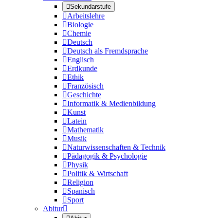

Sekundarstufe

Arbeitslehre

Biologie

Chemie

Deutsch

Deutsch als Fremdsprache

Englisch

Erdkunde

Ethik

Französisch

Geschichte

Informatik & Medienbildung

Kunst

Latein

Mathematik

Musik

Naturwissenschaften & Technik

Pädagogik & Psychologie

Physik

Politik & Wirtschaft

Religion

Spanisch

Sport
Abitur
