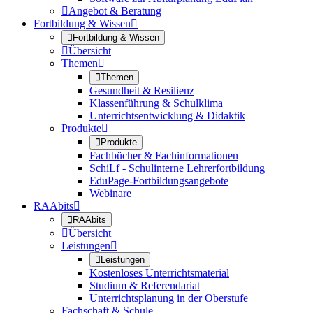

Angebot & Beratung
Fortbildung & Wissen


Fortbildung & Wissen

Übersicht
Themen


Themen
Gesundheit & Resilienz
Klassenführung & Schulklima
Unterrichtsentwicklung & Didaktik
Produkte


Produkte
Fachbücher & Fachinformationen
SchiLf - Schulinterne Lehrerfortbildung
EduPage-Fortbildungsangebote
Webinare
RAAbits


RAAbits

Übersicht
Leistungen


Leistungen
Kostenloses Unterrichtsmaterial
Studium & Referendariat
Unterrichtsplanung in der Oberstufe
Fachschaft & Schule