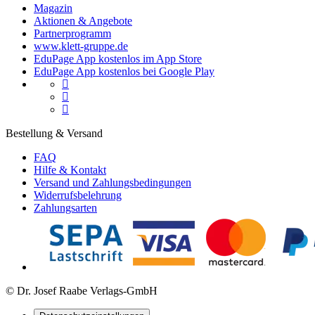
Magazin
Aktionen & Angebote
Partnerprogramm
www.klett-gruppe.de
EduPage App kostenlos im App Store
EduPage App kostenlos bei Google Play



Bestellung & Versand
FAQ
Hilfe & Kontakt
Versand und Zahlungsbedingungen
Widerrufsbelehrung
Zahlungsarten
© Dr. Josef Raabe Verlags-GmbH