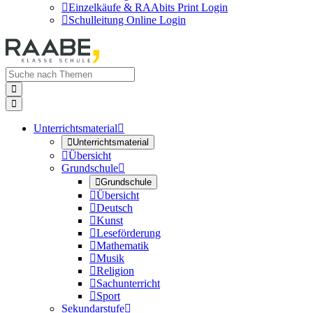

Einzelkäufe & RAAbits Print Login

Schulleitung Online Login


Unterrichtsmaterial


Unterrichtsmaterial

Übersicht
Grundschule


Grundschule

Übersicht

Deutsch

Kunst

Leseförderung

Mathematik

Musik

Religion

Sachunterricht

Sport
Sekundarstufe
