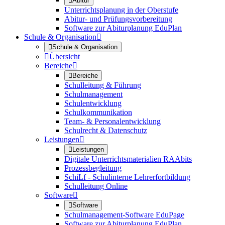

Abitur
Unterrichtsplanung in der Oberstufe
Abitur- und Prüfungsvorbereitung
Software zur Abiturplanung EduPlan
Schule & Organisation


Schule & Organisation

Übersicht
Bereiche


Bereiche
Schulleitung & Führung
Schulmanagement
Schulentwicklung
Schulkommunikation
Team- & Personalentwicklung
Schulrecht & Datenschutz
Leistungen


Leistungen
Digitale Unterrichtsmaterialien RAAbits
Prozessbegleitung
SchiLf - Schulinterne Lehrerfortbildung
Schulleitung Online
Software


Software
Schulmanagement-Software EduPage
Software zur Abiturplanung EduPlan