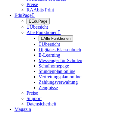
Preise
RAAbits Print
EduPage


EduPage

Übersicht
Alle Funktionen


Alle Funktionen

Übersicht
Digitales Klassenbuch
E-Learning
Messenger für Schulen
Schulhomepage
Stundenplan online
Vertretungsplan online
Zahlungsverwaltung
Zeugnisse
Preise
Support
Datensicherheit
Magazin