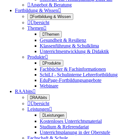

Angebot & Beratung
Fortbildung & Wissen


Fortbildung & Wissen

Übersicht
Themen


Themen
Gesundheit & Resilienz
Klassenführung & Schulklima
Unterrichtsentwicklung & Didaktik
Produkte


Produkte
Fachbücher & Fachinformationen
SchiLf - Schulinterne Lehrerfortbildung
EduPage-Fortbildungsangebote
Webinare
RAAbits


RAAbits

Übersicht
Leistungen


Leistungen
Kostenloses Unterrichtsmaterial
Studium & Referendariat
Unterrichtsplanung in der Oberstufe
Fachschaft & Schule