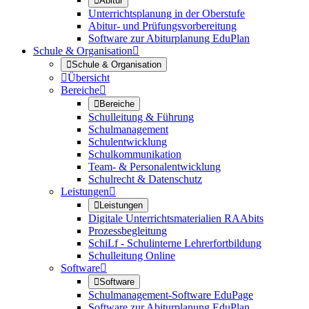

Abitur
Unterrichtsplanung in der Oberstufe
Abitur- und Prüfungsvorbereitung
Software zur Abiturplanung EduPlan
Schule & Organisation


Schule & Organisation

Übersicht
Bereiche


Bereiche
Schulleitung & Führung
Schulmanagement
Schulentwicklung
Schulkommunikation
Team- & Personalentwicklung
Schulrecht & Datenschutz
Leistungen


Leistungen
Digitale Unterrichtsmaterialien RAAbits
Prozessbegleitung
SchiLf - Schulinterne Lehrerfortbildung
Schulleitung Online
Software


Software
Schulmanagement-Software EduPage
Software zur Abiturplanung EduPlan