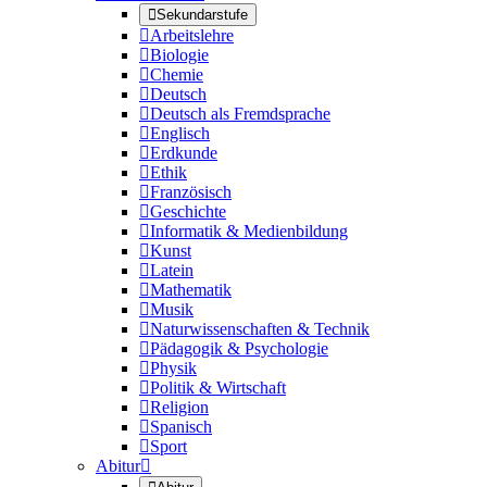

Sekundarstufe

Arbeitslehre

Biologie

Chemie

Deutsch

Deutsch als Fremdsprache

Englisch

Erdkunde

Ethik

Französisch

Geschichte

Informatik & Medienbildung

Kunst

Latein

Mathematik

Musik

Naturwissenschaften & Technik

Pädagogik & Psychologie

Physik

Politik & Wirtschaft

Religion

Spanisch

Sport
Abitur
