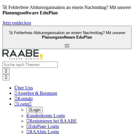
🚀 Fehlerfreie Abiturorganisation an einem Nachmittag? Mit unserer
Planungssoftware EduPlan
Jetzt entdecken
🚀 Fehlerfreie Abiturorganisation an einem Nachmittag? Mit unserer
Planungssoftware EduPlan




Über Uns

Angebot & Beratung

Kontakt

Login


Login
Kundenkonto Login

Registrieren bei RAABE

EduPage Login

RAAbits Login