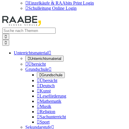

Einzelkäufe & RAAbits Print Login

Schulleitung Online Login


Unterrichtsmaterial


Unterrichtsmaterial

Übersicht
Grundschule


Grundschule

Übersicht

Deutsch

Kunst

Leseförderung

Mathematik

Musik

Religion

Sachunterricht

Sport
Sekundarstufe
