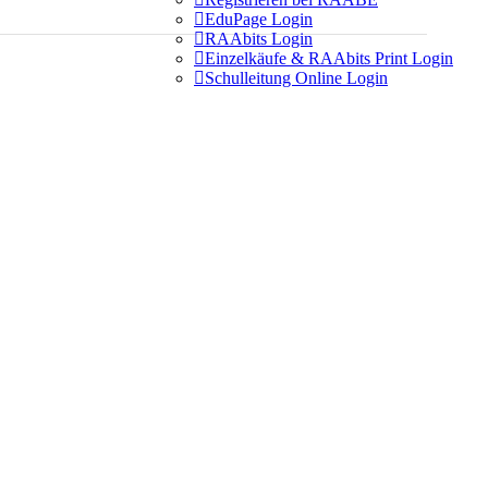

EduPage Login

RAAbits Login

Einzelkäufe & RAAbits Print Login

Schulleitung Online Login