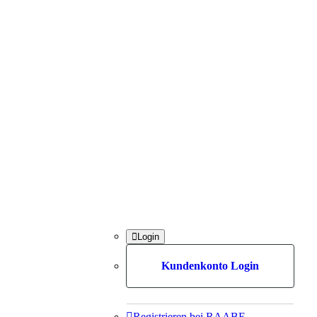

Login
Kundenkonto Login

Registrieren bei RAABE