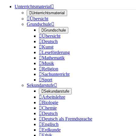
Unterrichtsmaterial


Unterrichtsmaterial

Übersicht
Grundschule


Grundschule

Übersicht

Deutsch

Kunst

Leseförderung

Mathematik

Musik

Religion

Sachunterricht

Sport
Sekundarstufe


Sekundarstufe

Arbeitslehre

Biologie

Chemie

Deutsch

Deutsch als Fremdsprache

Englisch

Erdkunde

Ethik