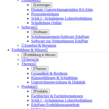
Leistungen


Leistungen
Digitale Unterrichtsmaterialien RAAbits
Prozessbegleitung
SchiLf - Schulinterne Lehrerfortbildung
Schulleitung Online
Software


Software
Schulmanagement-Software EduPage
Software zur Abiturplanung EduPlan

Angebot & Beratung
Fortbildung & Wissen


Fortbildung & Wissen

Übersicht
Themen


Themen
Gesundheit & Resilienz
Klassenführung & Schulklima
Unterrichtsentwicklung & Didaktik
Produkte


Produkte
Fachbücher & Fachinformationen
SchiLf - Schulinterne Lehrerfortbildung
EduPage-Fortbildungsangebote