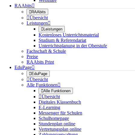
Webinare
RAAbits


RAAbits

Übersicht
Leistungen


Leistungen
Kostenloses Unterrichtsmaterial
Studium & Referendariat
Unterrichtsplanung in der Oberstufe
Fachschaft & Schule
Preise
RAAbits Print
EduPage


EduPage

Übersicht
Alle Funktionen


Alle Funktionen

Übersicht
Digitales Klassenbuch
E-Learning
Messenger für Schulen
Schulhomepage
Stundenplan online
Vertretungsplan online
Zahlungsverwaltung