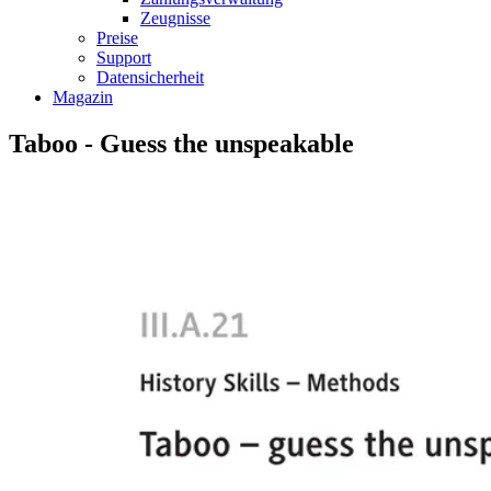
Zeugnisse
Preise
Support
Datensicherheit
Magazin
Taboo - Guess the unspeakable