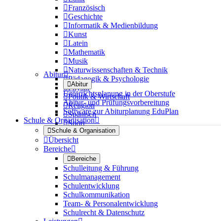

Französisch

Geschichte

Informatik & Medienbildung

Kunst

Latein

Mathematik

Musik

Naturwissenschaften & Technik
Abitur


Pädagogik & Psychologie

Abitur

Physik
Unterrichtsplanung in der Oberstufe

Politik & Wirtschaft
Abitur- und Prüfungsvorbereitung

Religion
Software zur Abiturplanung EduPlan

Spanisch
Schule & Organisation


Sport

Schule & Organisation

Übersicht
Bereiche


Bereiche
Schulleitung & Führung
Schulmanagement
Schulentwicklung
Schulkommunikation
Team- & Personalentwicklung
Schulrecht & Datenschutz