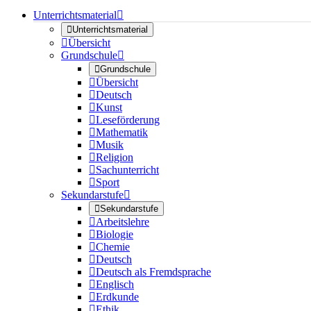
Unterrichtsmaterial


Unterrichtsmaterial

Übersicht
Grundschule


Grundschule

Übersicht

Deutsch

Kunst

Leseförderung

Mathematik

Musik

Religion

Sachunterricht

Sport
Sekundarstufe


Sekundarstufe

Arbeitslehre

Biologie

Chemie

Deutsch

Deutsch als Fremdsprache

Englisch

Erdkunde

Ethik