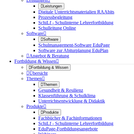
Leistungen


Leistungen
Digitale Unterrichtsmaterialien RAAbits
Prozessbegleitung
SchiLf - Schulinterne Lehrerfortbildung
Schulleitung Online
Software


Software
Schulmanagement-Software EduPage
Software zur Abiturplanung EduPlan

Angebot & Beratung
Fortbildung & Wissen


Fortbildung & Wissen

Übersicht
Themen


Themen
Gesundheit & Resilienz
Klassenführung & Schulklima
Unterrichtsentwicklung & Didaktik
Produkte


Produkte
Fachbücher & Fachinformationen
SchiLf - Schulinterne Lehrerfortbildung
EduPage-Fortbildungsangebote