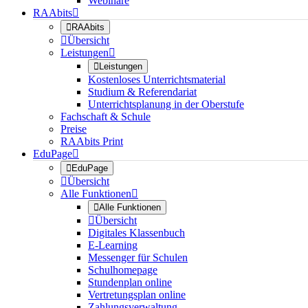
Webinare
RAAbits


RAAbits

Übersicht
Leistungen


Leistungen
Kostenloses Unterrichtsmaterial
Studium & Referendariat
Unterrichtsplanung in der Oberstufe
Fachschaft & Schule
Preise
RAAbits Print
EduPage


EduPage

Übersicht
Alle Funktionen


Alle Funktionen

Übersicht
Digitales Klassenbuch
E-Learning
Messenger für Schulen
Schulhomepage
Stundenplan online
Vertretungsplan online
Zahlungsverwaltung