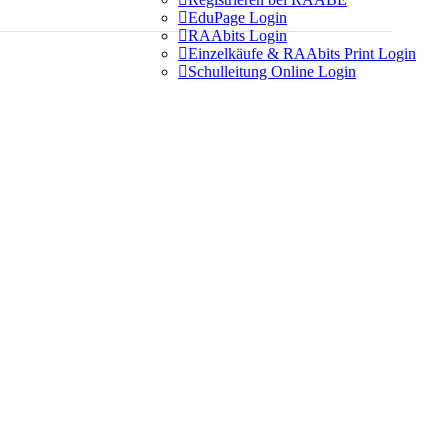

EduPage Login

RAAbits Login

Einzelkäufe & RAAbits Print Login

Schulleitung Online Login