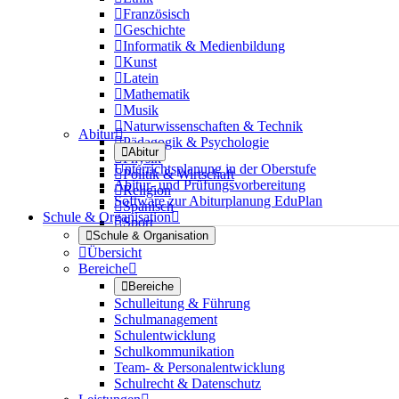

Französisch

Geschichte

Informatik & Medienbildung

Kunst

Latein

Mathematik

Musik

Naturwissenschaften & Technik
Abitur


Pädagogik & Psychologie

Abitur

Physik
Unterrichtsplanung in der Oberstufe

Politik & Wirtschaft
Abitur- und Prüfungsvorbereitung

Religion
Software zur Abiturplanung EduPlan

Spanisch
Schule & Organisation


Sport

Schule & Organisation

Übersicht
Bereiche


Bereiche
Schulleitung & Führung
Schulmanagement
Schulentwicklung
Schulkommunikation
Team- & Personalentwicklung
Schulrecht & Datenschutz