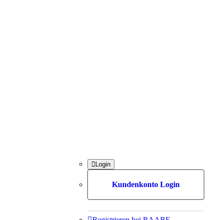

Login
Kundenkonto Login

Registrieren bei RAABE