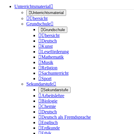
Unterrichtsmaterial


Unterrichtsmaterial

Übersicht
Grundschule


Grundschule

Übersicht

Deutsch

Kunst

Leseförderung

Mathematik

Musik

Religion

Sachunterricht

Sport
Sekundarstufe


Sekundarstufe

Arbeitslehre

Biologie

Chemie

Deutsch

Deutsch als Fremdsprache

Englisch

Erdkunde

Ethik