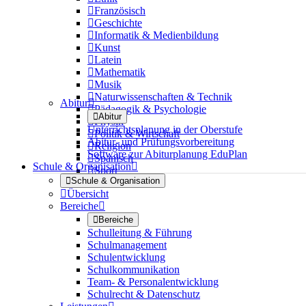

Französisch

Geschichte

Informatik & Medienbildung

Kunst

Latein

Mathematik

Musik

Naturwissenschaften & Technik
Abitur


Pädagogik & Psychologie

Abitur

Physik
Unterrichtsplanung in der Oberstufe

Politik & Wirtschaft
Abitur- und Prüfungsvorbereitung

Religion
Software zur Abiturplanung EduPlan

Spanisch
Schule & Organisation


Sport

Schule & Organisation

Übersicht
Bereiche


Bereiche
Schulleitung & Führung
Schulmanagement
Schulentwicklung
Schulkommunikation
Team- & Personalentwicklung
Schulrecht & Datenschutz