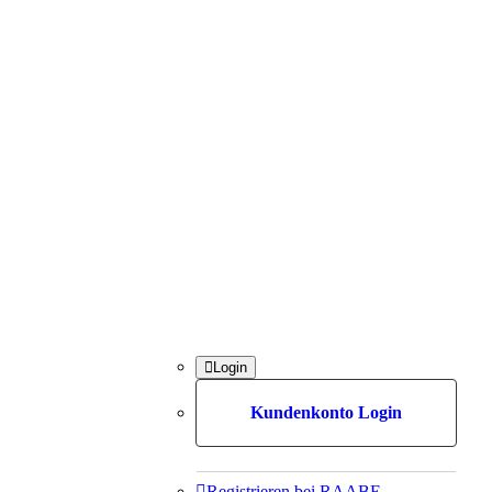

Login
Kundenkonto Login

Registrieren bei RAABE