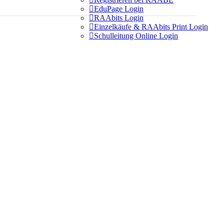

EduPage Login

RAAbits Login

Einzelkäufe & RAAbits Print Login

Schulleitung Online Login