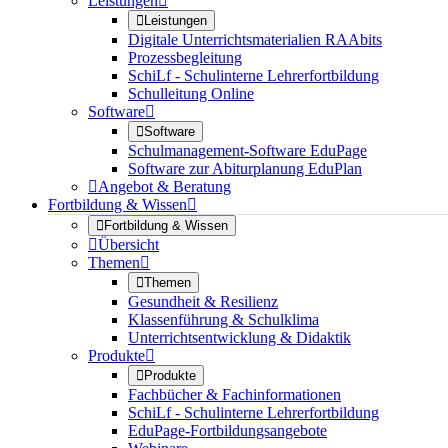
Leistungen


Leistungen
Digitale Unterrichtsmaterialien RAAbits
Prozessbegleitung
SchiLf - Schulinterne Lehrerfortbildung
Schulleitung Online
Software


Software
Schulmanagement-Software EduPage
Software zur Abiturplanung EduPlan

Angebot & Beratung
Fortbildung & Wissen


Fortbildung & Wissen

Übersicht
Themen


Themen
Gesundheit & Resilienz
Klassenführung & Schulklima
Unterrichtsentwicklung & Didaktik
Produkte


Produkte
Fachbücher & Fachinformationen
SchiLf - Schulinterne Lehrerfortbildung
EduPage-Fortbildungsangebote