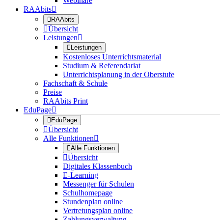
Webinare
RAAbits


RAAbits

Übersicht
Leistungen


Leistungen
Kostenloses Unterrichtsmaterial
Studium & Referendariat
Unterrichtsplanung in der Oberstufe
Fachschaft & Schule
Preise
RAAbits Print
EduPage


EduPage

Übersicht
Alle Funktionen


Alle Funktionen

Übersicht
Digitales Klassenbuch
E-Learning
Messenger für Schulen
Schulhomepage
Stundenplan online
Vertretungsplan online
Zahlungsverwaltung