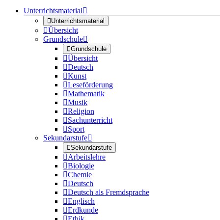
Unterrichtsmaterial


Unterrichtsmaterial

Übersicht
Grundschule


Grundschule

Übersicht

Deutsch

Kunst

Leseförderung

Mathematik

Musik

Religion

Sachunterricht

Sport
Sekundarstufe


Sekundarstufe

Arbeitslehre

Biologie

Chemie

Deutsch

Deutsch als Fremdsprache

Englisch

Erdkunde

Ethik