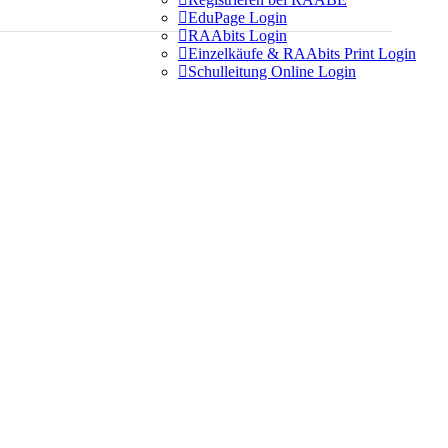

EduPage Login

RAAbits Login

Einzelkäufe & RAAbits Print Login

Schulleitung Online Login