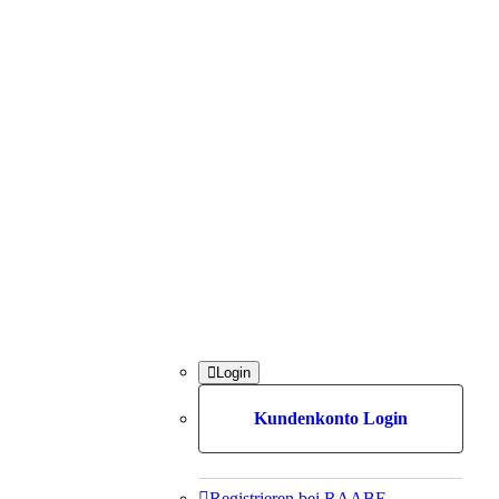

Login
Kundenkonto Login

Registrieren bei RAABE