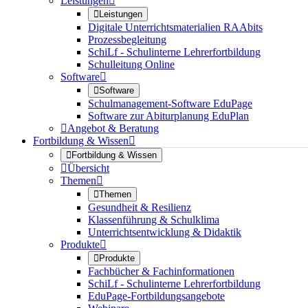
Leistungen


Leistungen
Digitale Unterrichtsmaterialien RAAbits
Prozessbegleitung
SchiLf - Schulinterne Lehrerfortbildung
Schulleitung Online
Software


Software
Schulmanagement-Software EduPage
Software zur Abiturplanung EduPlan

Angebot & Beratung
Fortbildung & Wissen


Fortbildung & Wissen

Übersicht
Themen


Themen
Gesundheit & Resilienz
Klassenführung & Schulklima
Unterrichtsentwicklung & Didaktik
Produkte


Produkte
Fachbücher & Fachinformationen
SchiLf - Schulinterne Lehrerfortbildung
EduPage-Fortbildungsangebote