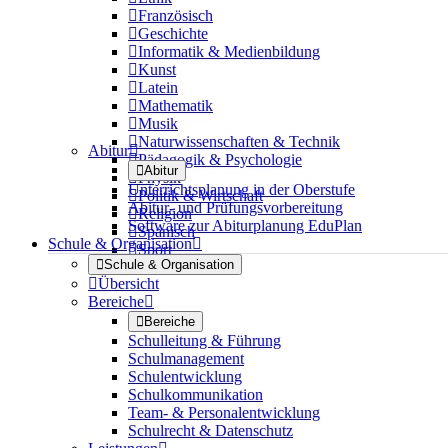

Französisch

Geschichte

Informatik & Medienbildung

Kunst

Latein

Mathematik

Musik

Naturwissenschaften & Technik
Abitur


Pädagogik & Psychologie

Abitur

Physik
Unterrichtsplanung in der Oberstufe

Politik & Wirtschaft
Abitur- und Prüfungsvorbereitung

Religion
Software zur Abiturplanung EduPlan

Spanisch
Schule & Organisation


Sport

Schule & Organisation

Übersicht
Bereiche


Bereiche
Schulleitung & Führung
Schulmanagement
Schulentwicklung
Schulkommunikation
Team- & Personalentwicklung
Schulrecht & Datenschutz