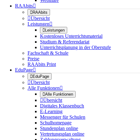
Webinare
RAAbits


RAAbits

Übersicht
Leistungen


Leistungen
Kostenloses Unterrichtsmaterial
Studium & Referendariat
Unterrichtsplanung in der Oberstufe
Fachschaft & Schule
Preise
RAAbits Print
EduPage


EduPage

Übersicht
Alle Funktionen


Alle Funktionen

Übersicht
Digitales Klassenbuch
E-Learning
Messenger für Schulen
Schulhomepage
Stundenplan online
Vertretungsplan online
Zahlungsverwaltung