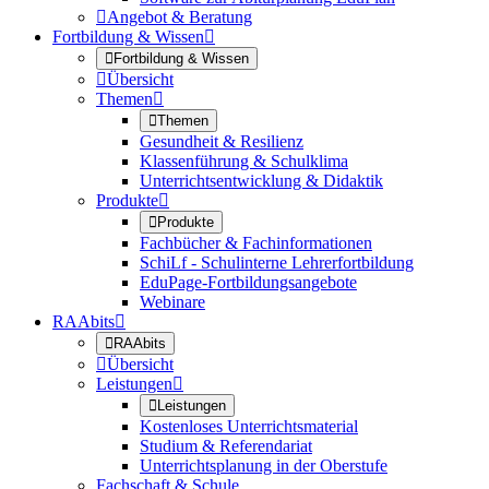

Angebot & Beratung
Fortbildung & Wissen


Fortbildung & Wissen

Übersicht
Themen


Themen
Gesundheit & Resilienz
Klassenführung & Schulklima
Unterrichtsentwicklung & Didaktik
Produkte


Produkte
Fachbücher & Fachinformationen
SchiLf - Schulinterne Lehrerfortbildung
EduPage-Fortbildungsangebote
Webinare
RAAbits


RAAbits

Übersicht
Leistungen


Leistungen
Kostenloses Unterrichtsmaterial
Studium & Referendariat
Unterrichtsplanung in der Oberstufe
Fachschaft & Schule