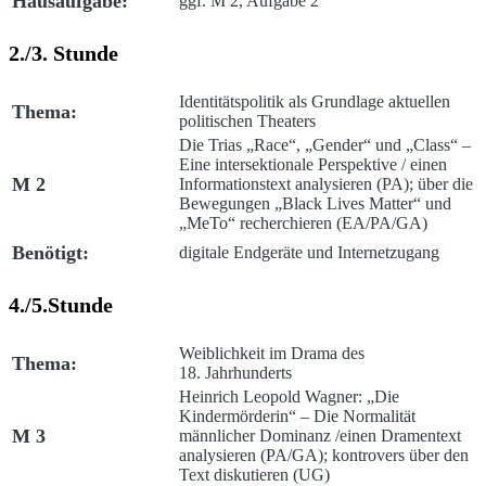
Hausaufgabe:
ggf. M 2, Aufgabe 2
2./3. Stunde
Identitätspolitik als Grundlage aktuellen
Thema:
politischen Theaters
Die Trias „Race“, „Gender“ und „Class“ –
Eine intersektionale Perspektive
/ einen
M 2
Informationstext analysieren (PA); über die
Bewegungen „Black Lives Matter“ und
„MeTo“ recherchieren (EA/PA/GA)
Benötigt:
digitale Endgeräte und Internetzugang
4./5.Stunde
Weiblichkeit im Drama des
Thema:
18. Jahrhunderts
Heinrich Leopold Wagner: „Die
Kindermörderin“ – Die Normalität
M 3
männlicher Dominanz /
einen Dramentext
analysieren (PA/GA); kontrovers über den
Text diskutieren (UG)