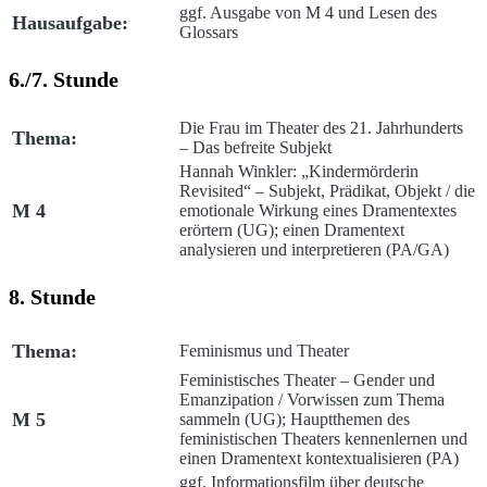
ggf. Ausgabe von M 4 und Lesen des
Hausaufgabe:
Glossars
6./7. Stunde
Die Frau im Theater des 21. Jahrhunderts
Thema:
– Das befreite Subjekt
Hannah Winkler: „Kindermörderin
Revisited“ – Subjekt, Prädikat, Objekt /
die
M 4
emotionale Wirkung eines Dramentextes
erörtern (UG); einen Dramentext
analysieren und interpretieren (PA/GA)
8. Stunde
Thema:
Feminismus und Theater
Feministisches Theater – Gender und
Emanzipation /
Vorwissen zum Thema
M 5
sammeln (UG); Hauptthemen des
feministischen Theaters kennenlernen und
einen Dramentext kontextualisieren (PA)
ggf. Informationsfilm über deutsche