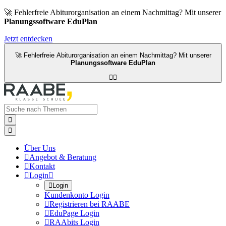
🚀 Fehlerfreie Abiturorganisation an einem Nachmittag? Mit unserer
Planungssoftware EduPlan
Jetzt entdecken
🚀 Fehlerfreie Abiturorganisation an einem Nachmittag? Mit unserer
Planungssoftware EduPlan




Über Uns

Angebot & Beratung

Kontakt

Login


Login
Kundenkonto Login

Registrieren bei RAABE

EduPage Login

RAAbits Login