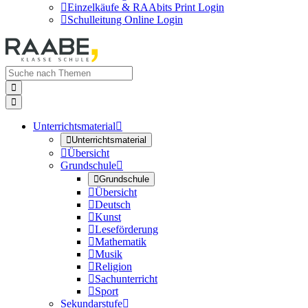

Einzelkäufe & RAAbits Print Login

Schulleitung Online Login


Unterrichtsmaterial


Unterrichtsmaterial

Übersicht
Grundschule


Grundschule

Übersicht

Deutsch

Kunst

Leseförderung

Mathematik

Musik

Religion

Sachunterricht

Sport
Sekundarstufe
