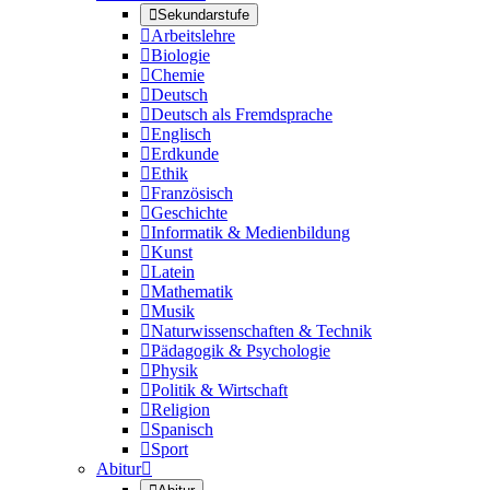

Sekundarstufe

Arbeitslehre

Biologie

Chemie

Deutsch

Deutsch als Fremdsprache

Englisch

Erdkunde

Ethik

Französisch

Geschichte

Informatik & Medienbildung

Kunst

Latein

Mathematik

Musik

Naturwissenschaften & Technik

Pädagogik & Psychologie

Physik

Politik & Wirtschaft

Religion

Spanisch

Sport
Abitur
