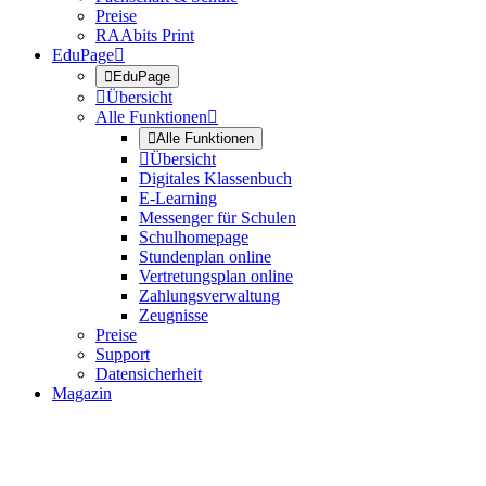
Preise
RAAbits Print
EduPage


EduPage

Übersicht
Alle Funktionen


Alle Funktionen

Übersicht
Digitales Klassenbuch
E-Learning
Messenger für Schulen
Schulhomepage
Stundenplan online
Vertretungsplan online
Zahlungsverwaltung
Zeugnisse
Preise
Support
Datensicherheit
Magazin