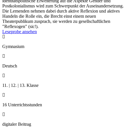
identitätspolitische Erweiterung auf die Aspekte Gender und
Postkolonialismus wird zum Schwerpunkt der Auseinandersetzung.
Die Lernenden nehmen dabei durch aktive Reflexion und aktives
Handeln die Rolle ein, die Brecht einst einem neuen
Theaterpublikum zusprach, sie werden zu gesellschaftlichen
"Reflexogen" (sic!).
Leseprobe ansehen

Gymnasium

Deutsch

11. | 12. | 13. Klasse

16 Unterrichtsstunden

digitaler Beitrag