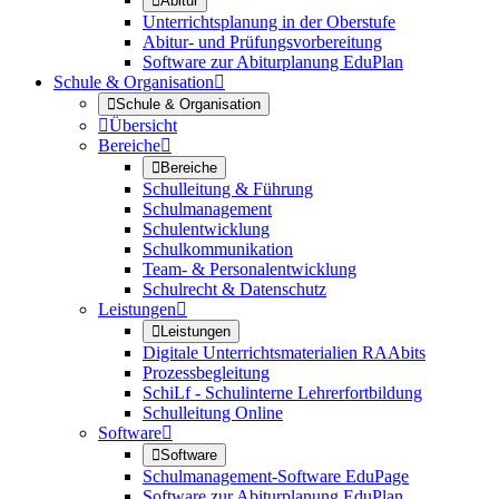

Abitur
Unterrichtsplanung in der Oberstufe
Abitur- und Prüfungsvorbereitung
Software zur Abiturplanung EduPlan
Schule & Organisation


Schule & Organisation

Übersicht
Bereiche


Bereiche
Schulleitung & Führung
Schulmanagement
Schulentwicklung
Schulkommunikation
Team- & Personalentwicklung
Schulrecht & Datenschutz
Leistungen


Leistungen
Digitale Unterrichtsmaterialien RAAbits
Prozessbegleitung
SchiLf - Schulinterne Lehrerfortbildung
Schulleitung Online
Software


Software
Schulmanagement-Software EduPage
Software zur Abiturplanung EduPlan