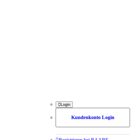

Login
Kundenkonto Login

Registrieren bei RAABE