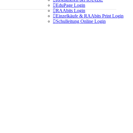

EduPage Login

RAAbits Login

Einzelkäufe & RAAbits Print Login

Schulleitung Online Login