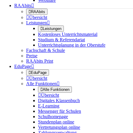
Webinare
RAAbits


RAAbits

Übersicht
Leistungen


Leistungen
Kostenloses Unterrichtsmaterial
Studium & Referendariat
Unterrichtsplanung in der Oberstufe
Fachschaft & Schule
Preise
RAAbits Print
EduPage


EduPage

Übersicht
Alle Funktionen


Alle Funktionen

Übersicht
Digitales Klassenbuch
E-Learning
Messenger für Schulen
Schulhomepage
Stundenplan online
Vertretungsplan online
Zahlungsverwaltung