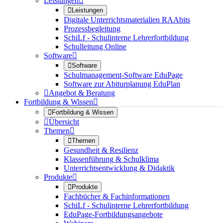
Leistungen


Leistungen
Digitale Unterrichtsmaterialien RAAbits
Prozessbegleitung
SchiLf - Schulinterne Lehrerfortbildung
Schulleitung Online
Software


Software
Schulmanagement-Software EduPage
Software zur Abiturplanung EduPlan

Angebot & Beratung
Fortbildung & Wissen


Fortbildung & Wissen

Übersicht
Themen


Themen
Gesundheit & Resilienz
Klassenführung & Schulklima
Unterrichtsentwicklung & Didaktik
Produkte


Produkte
Fachbücher & Fachinformationen
SchiLf - Schulinterne Lehrerfortbildung
EduPage-Fortbildungsangebote