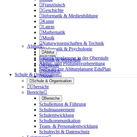

Französisch

Geschichte

Informatik & Medienbildung

Kunst

Latein

Mathematik

Musik

Naturwissenschaften & Technik
Abitur


Pädagogik & Psychologie

Abitur

Physik
Unterrichtsplanung in der Oberstufe

Politik & Wirtschaft
Abitur- und Prüfungsvorbereitung

Religion
Software zur Abiturplanung EduPlan

Spanisch
Schule & Organisation


Sport

Schule & Organisation

Übersicht
Bereiche


Bereiche
Schulleitung & Führung
Schulmanagement
Schulentwicklung
Schulkommunikation
Team- & Personalentwicklung
Schulrecht & Datenschutz