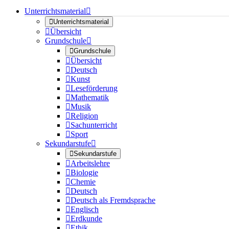
Unterrichtsmaterial


Unterrichtsmaterial

Übersicht
Grundschule


Grundschule

Übersicht

Deutsch

Kunst

Leseförderung

Mathematik

Musik

Religion

Sachunterricht

Sport
Sekundarstufe


Sekundarstufe

Arbeitslehre

Biologie

Chemie

Deutsch

Deutsch als Fremdsprache

Englisch

Erdkunde

Ethik