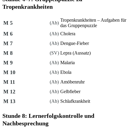
Tropenkrankheiten
Tropenkrankheiten – Aufgaben für
M 5
(Ab)
das Gruppenpuzzle
M 6
(Ab)
Cholera
M 7
(Ab)
Dengue-Fieber
M 8
(SV)
Lepra (Aussatz)
M 9
(Ab)
Malaria
M 10
(Ab)
Ebola
M 11
(Ab)
Amöbenruhr
M 12
(Ab)
Gelbfieber
M 13
(Ab)
Schlafkrankheit
Stunde 8: Lernerfolgskontrolle und
Nachbesprechung