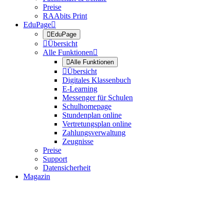
Preise
RAAbits Print
EduPage


EduPage

Übersicht
Alle Funktionen


Alle Funktionen

Übersicht
Digitales Klassenbuch
E-Learning
Messenger für Schulen
Schulhomepage
Stundenplan online
Vertretungsplan online
Zahlungsverwaltung
Zeugnisse
Preise
Support
Datensicherheit
Magazin