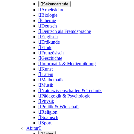

Sekundarstufe

Arbeitslehre

Biologie

Chemie

Deutsch

Deutsch als Fremdsprache

Englisch

Erdkunde

Ethik

Französisch

Geschichte

Informatik & Medienbildung

Kunst

Latein

Mathematik

Musik

Naturwissenschaften & Technik

Pädagogik & Psychologie

Physik

Politik & Wirtschaft

Religion

Spanisch

Sport
Abitur
