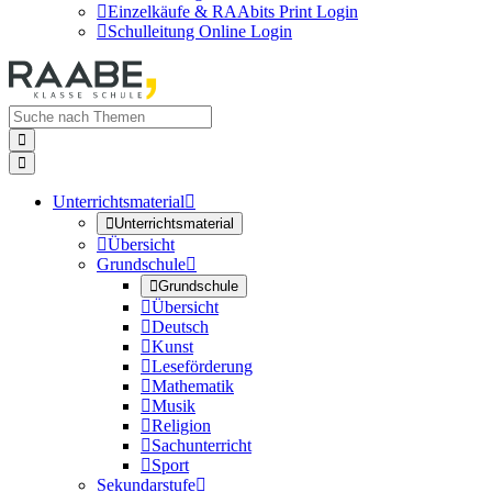

Einzelkäufe & RAAbits Print Login

Schulleitung Online Login


Unterrichtsmaterial


Unterrichtsmaterial

Übersicht
Grundschule


Grundschule

Übersicht

Deutsch

Kunst

Leseförderung

Mathematik

Musik

Religion

Sachunterricht

Sport
Sekundarstufe
