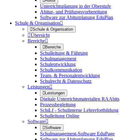

Abitur
Unterrichtsplanung in der Oberstufe
Abitur- und Prüfungsvorbereitung
Software zur Abiturplanung EduPlan
Schule & Organisation


Schule & Organisation

Übersicht
Bereiche


Bereiche
Schulleitung & Führung
Schulmanagement
Schulentwicklung
Schulkommunikation
Team- & Personalentwicklung
Schulrecht & Datenschutz
Leistungen


Leistungen
Digitale Unterrichtsmaterialien RAAbits
Prozessbegleitung
SchiLf - Schulinterne Lehrerfortbildung
Schulleitung Online
Software


Software
Schulmanagement-Software EduPage
Software zur Abiturplanung EduPlan