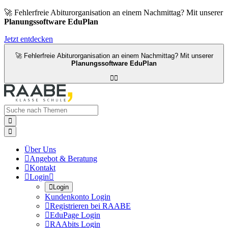
🚀 Fehlerfreie Abiturorganisation an einem Nachmittag? Mit unserer
Planungssoftware EduPlan
Jetzt entdecken
🚀 Fehlerfreie Abiturorganisation an einem Nachmittag? Mit unserer
Planungssoftware EduPlan




Über Uns

Angebot & Beratung

Kontakt

Login


Login
Kundenkonto Login

Registrieren bei RAABE

EduPage Login

RAAbits Login