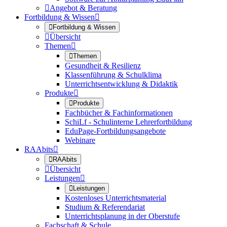

Angebot & Beratung
Fortbildung & Wissen


Fortbildung & Wissen

Übersicht
Themen


Themen
Gesundheit & Resilienz
Klassenführung & Schulklima
Unterrichtsentwicklung & Didaktik
Produkte


Produkte
Fachbücher & Fachinformationen
SchiLf - Schulinterne Lehrerfortbildung
EduPage-Fortbildungsangebote
Webinare
RAAbits


RAAbits

Übersicht
Leistungen


Leistungen
Kostenloses Unterrichtsmaterial
Studium & Referendariat
Unterrichtsplanung in der Oberstufe
Fachschaft & Schule