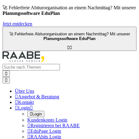
🚀 Fehlerfreie Abiturorganisation an einem Nachmittag? Mit unserer
Planungssoftware EduPlan
Jetzt entdecken
🚀 Fehlerfreie Abiturorganisation an einem Nachmittag? Mit unserer
Planungssoftware EduPlan




Über Uns

Angebot & Beratung

Kontakt

Login


Login
Kundenkonto Login

Registrieren bei RAABE

EduPage Login

RAAbits Login