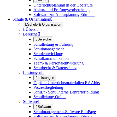

Abitur
Unterrichtsplanung in der Oberstufe
Abitur- und Prüfungsvorbereitung
Software zur Abiturplanung EduPlan
Schule & Organisation


Schule & Organisation

Übersicht
Bereiche


Bereiche
Schulleitung & Führung
Schulmanagement
Schulentwicklung
Schulkommunikation
Team- & Personalentwicklung
Schulrecht & Datenschutz
Leistungen


Leistungen
Digitale Unterrichtsmaterialien RAAbits
Prozessbegleitung
SchiLf - Schulinterne Lehrerfortbildung
Schulleitung Online
Software


Software
Schulmanagement-Software EduPage
Software zur Abiturplanung EduPlan