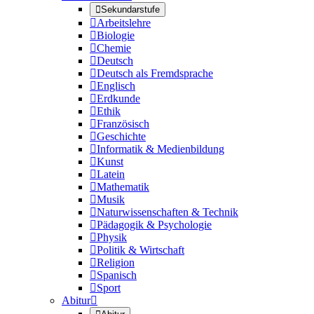

Sekundarstufe

Arbeitslehre

Biologie

Chemie

Deutsch

Deutsch als Fremdsprache

Englisch

Erdkunde

Ethik

Französisch

Geschichte

Informatik & Medienbildung

Kunst

Latein

Mathematik

Musik

Naturwissenschaften & Technik

Pädagogik & Psychologie

Physik

Politik & Wirtschaft

Religion

Spanisch

Sport
Abitur
