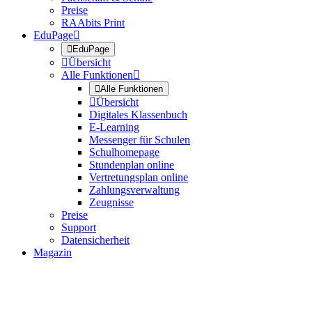
Preise
RAAbits Print
EduPage


EduPage

Übersicht
Alle Funktionen


Alle Funktionen

Übersicht
Digitales Klassenbuch
E-Learning
Messenger für Schulen
Schulhomepage
Stundenplan online
Vertretungsplan online
Zahlungsverwaltung
Zeugnisse
Preise
Support
Datensicherheit
Magazin