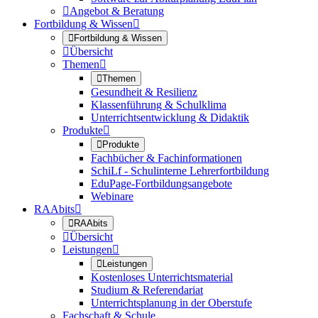

Angebot & Beratung
Fortbildung & Wissen


Fortbildung & Wissen

Übersicht
Themen


Themen
Gesundheit & Resilienz
Klassenführung & Schulklima
Unterrichtsentwicklung & Didaktik
Produkte


Produkte
Fachbücher & Fachinformationen
SchiLf - Schulinterne Lehrerfortbildung
EduPage-Fortbildungsangebote
Webinare
RAAbits


RAAbits

Übersicht
Leistungen


Leistungen
Kostenloses Unterrichtsmaterial
Studium & Referendariat
Unterrichtsplanung in der Oberstufe
Fachschaft & Schule