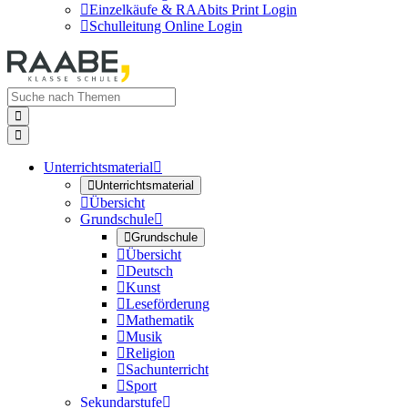

Einzelkäufe & RAAbits Print Login

Schulleitung Online Login


Unterrichtsmaterial


Unterrichtsmaterial

Übersicht
Grundschule


Grundschule

Übersicht

Deutsch

Kunst

Leseförderung

Mathematik

Musik

Religion

Sachunterricht

Sport
Sekundarstufe
