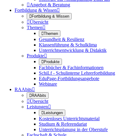

Angebot & Beratung
Fortbildung & Wissen


Fortbildung & Wissen

Übersicht
Themen


Themen
Gesundheit & Resilienz
Klassenführung & Schulklima
Unterrichtsentwicklung & Didaktik
Produkte


Produkte
Fachbücher & Fachinformationen
SchiLf - Schulinterne Lehrerfortbildung
EduPage-Fortbildungsangebote
Webinare
RAAbits


RAAbits

Übersicht
Leistungen


Leistungen
Kostenloses Unterrichtsmaterial
Studium & Referendariat
Unterrichtsplanung in der Oberstufe
Fachschaft & Schule