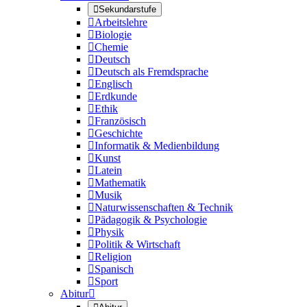

Sekundarstufe

Arbeitslehre

Biologie

Chemie

Deutsch

Deutsch als Fremdsprache

Englisch

Erdkunde

Ethik

Französisch

Geschichte

Informatik & Medienbildung

Kunst

Latein

Mathematik

Musik

Naturwissenschaften & Technik

Pädagogik & Psychologie

Physik

Politik & Wirtschaft

Religion

Spanisch

Sport
Abitur
