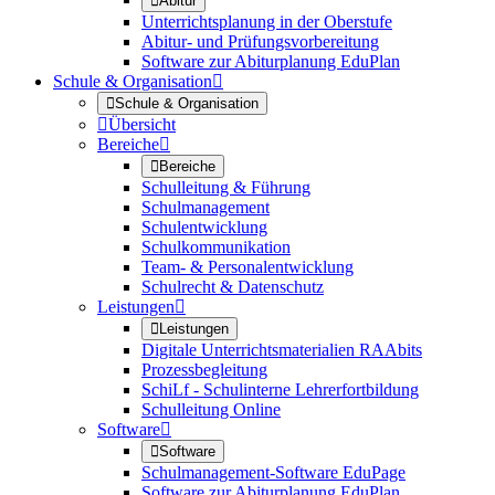

Abitur
Unterrichtsplanung in der Oberstufe
Abitur- und Prüfungsvorbereitung
Software zur Abiturplanung EduPlan
Schule & Organisation


Schule & Organisation

Übersicht
Bereiche


Bereiche
Schulleitung & Führung
Schulmanagement
Schulentwicklung
Schulkommunikation
Team- & Personalentwicklung
Schulrecht & Datenschutz
Leistungen


Leistungen
Digitale Unterrichtsmaterialien RAAbits
Prozessbegleitung
SchiLf - Schulinterne Lehrerfortbildung
Schulleitung Online
Software


Software
Schulmanagement-Software EduPage
Software zur Abiturplanung EduPlan