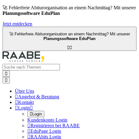
🚀 Fehlerfreie Abiturorganisation an einem Nachmittag? Mit unserer
Planungssoftware EduPlan
Jetzt entdecken
🚀 Fehlerfreie Abiturorganisation an einem Nachmittag? Mit unserer
Planungssoftware EduPlan




Über Uns

Angebot & Beratung

Kontakt

Login


Login
Kundenkonto Login

Registrieren bei RAABE

EduPage Login

RAAbits Login