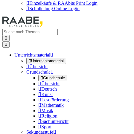

Einzelkäufe & RAAbits Print Login

Schulleitung Online Login


Unterrichtsmaterial


Unterrichtsmaterial

Übersicht
Grundschule


Grundschule

Übersicht

Deutsch

Kunst

Leseförderung

Mathematik

Musik

Religion

Sachunterricht

Sport
Sekundarstufe
