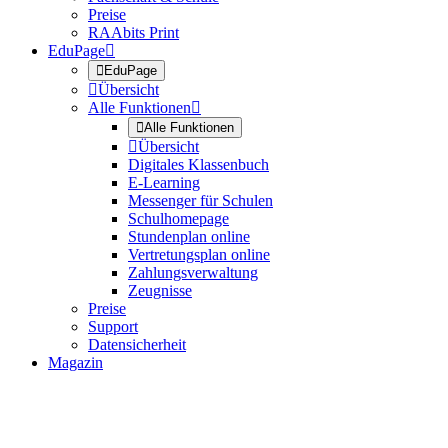
Preise
RAAbits Print
EduPage


EduPage

Übersicht
Alle Funktionen


Alle Funktionen

Übersicht
Digitales Klassenbuch
E-Learning
Messenger für Schulen
Schulhomepage
Stundenplan online
Vertretungsplan online
Zahlungsverwaltung
Zeugnisse
Preise
Support
Datensicherheit
Magazin