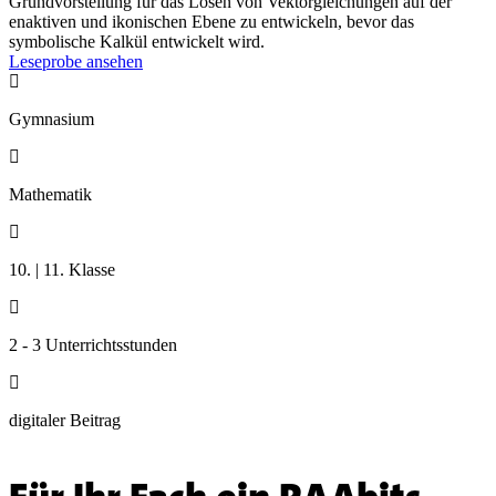
Grundvorstellung für das Lösen von Vektorgleichungen auf der
enaktiven und ikonischen Ebene zu entwickeln, bevor das
symbolische Kalkül entwickelt wird.
Leseprobe ansehen

Gymnasium

Mathematik

10. | 11. Klasse

2 - 3 Unterrichtsstunden

digitaler Beitrag