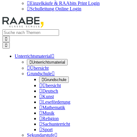

Einzelkäufe & RAAbits Print Login

Schulleitung Online Login


Unterrichtsmaterial


Unterrichtsmaterial

Übersicht
Grundschule


Grundschule

Übersicht

Deutsch

Kunst

Leseförderung

Mathematik

Musik

Religion

Sachunterricht

Sport
Sekundarstufe
