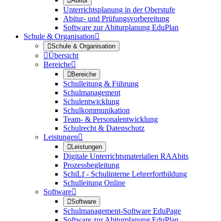

Abitur
Unterrichtsplanung in der Oberstufe
Abitur- und Prüfungsvorbereitung
Software zur Abiturplanung EduPlan
Schule & Organisation


Schule & Organisation

Übersicht
Bereiche


Bereiche
Schulleitung & Führung
Schulmanagement
Schulentwicklung
Schulkommunikation
Team- & Personalentwicklung
Schulrecht & Datenschutz
Leistungen


Leistungen
Digitale Unterrichtsmaterialien RAAbits
Prozessbegleitung
SchiLf - Schulinterne Lehrerfortbildung
Schulleitung Online
Software


Software
Schulmanagement-Software EduPage
Software zur Abiturplanung EduPlan