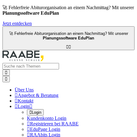
🚀 Fehlerfreie Abiturorganisation an einem Nachmittag? Mit unserer
Planungssoftware EduPlan
Jetzt entdecken
🚀 Fehlerfreie Abiturorganisation an einem Nachmittag? Mit unserer
Planungssoftware EduPlan




Über Uns

Angebot & Beratung

Kontakt

Login


Login
Kundenkonto Login

Registrieren bei RAABE

EduPage Login

RAAbits Login