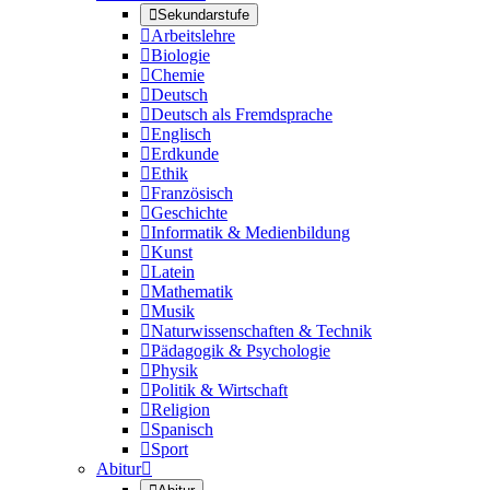

Sekundarstufe

Arbeitslehre

Biologie

Chemie

Deutsch

Deutsch als Fremdsprache

Englisch

Erdkunde

Ethik

Französisch

Geschichte

Informatik & Medienbildung

Kunst

Latein

Mathematik

Musik

Naturwissenschaften & Technik

Pädagogik & Psychologie

Physik

Politik & Wirtschaft

Religion

Spanisch

Sport
Abitur
