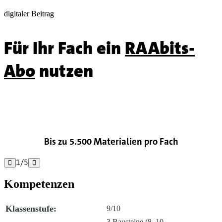
digitaler Beitrag
Für Ihr Fach ein
RAAbits-
Abo
nutzen

Bis zu 5.500 Materialien pro Fach
1
/
5


Kompetenzen
Klassenstufe:
9/10
3 Bausteine (8–10