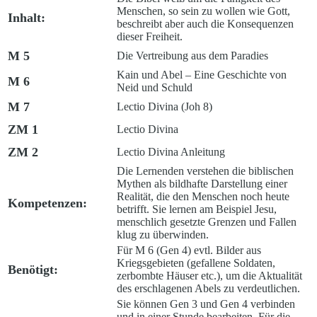
Menschen, so sein zu wollen wie Gott,
Inhalt:
beschreibt aber auch die Konsequenzen
dieser Freiheit.
M 5
Die Vertreibung aus dem Paradies
Kain und Abel – Eine Geschichte von
M 6
Neid und Schuld
M 7
Lectio Divina (Joh 8)
ZM 1
Lectio Divina
ZM 2
Lectio Divina Anleitung
Die Lernenden verstehen die biblischen
Mythen als bildhafte Darstellung einer
Realität, die den Menschen noch heute
Kompetenzen:
betrifft. Sie lernen am Beispiel Jesu,
menschlich gesetzte Grenzen und Fallen
klug zu überwinden.
Für M 6 (Gen 4) evtl. Bilder aus
Kriegsgebieten (gefallene Soldaten,
Benötigt:
zerbombte Häuser etc.), um die Aktualität
des erschlagenen Abels zu verdeutlichen.
Sie können Gen 3 und Gen 4 verbinden
und in einer Stunde bearbeiten. Für die