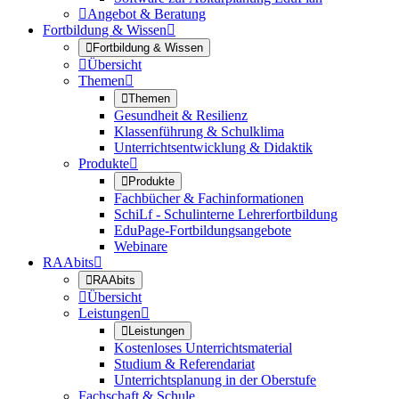

Angebot & Beratung
Fortbildung & Wissen


Fortbildung & Wissen

Übersicht
Themen


Themen
Gesundheit & Resilienz
Klassenführung & Schulklima
Unterrichtsentwicklung & Didaktik
Produkte


Produkte
Fachbücher & Fachinformationen
SchiLf - Schulinterne Lehrerfortbildung
EduPage-Fortbildungsangebote
Webinare
RAAbits


RAAbits

Übersicht
Leistungen


Leistungen
Kostenloses Unterrichtsmaterial
Studium & Referendariat
Unterrichtsplanung in der Oberstufe
Fachschaft & Schule