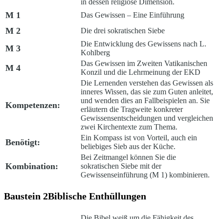
in dessen religiöse Dimension.
M 1
Das Gewissen – Eine Einführung
M 2
Die drei sokratischen Siebe
Die Entwicklung des Gewissens nach L.
M 3
Kohlberg
Das Gewissen im Zweiten Vatikanischen
M 4
Konzil und die Lehrmeinung der EKD
Die Lernenden verstehen das Gewissen als
inneres Wissen, das sie zum Guten anleitet,
und wenden dies an Fallbeispielen an. Sie
Kompetenzen:
erläutern die Tragweite konkreter
Gewissensentscheidungen und vergleichen
zwei Kirchentexte zum Thema.
Ein Kompass ist von Vorteil, auch ein
Benötigt:
beliebiges Sieb aus der Küche.
Bei Zeitmangel können Sie die
Kombination:
sokratischen Siebe mit der
Gewissenseinführung (M 1) kombinieren.
Baustein 2
Biblische Enthüllungen
Die Bibel weiß um die Fähigkeit des