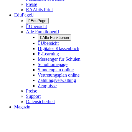
Preise
RAAbits Print
EduPage


EduPage

Übersicht
Alle Funktionen


Alle Funktionen

Übersicht
Digitales Klassenbuch
E-Learning
Messenger für Schulen
Schulhomepage
Stundenplan online
Vertretungsplan online
Zahlungsverwaltung
Zeugnisse
Preise
Support
Datensicherheit
Magazin