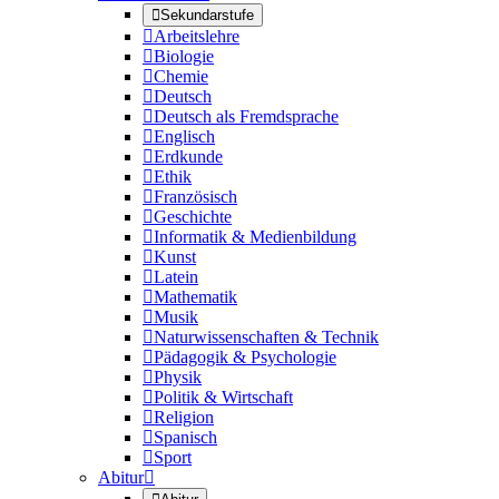

Sekundarstufe

Arbeitslehre

Biologie

Chemie

Deutsch

Deutsch als Fremdsprache

Englisch

Erdkunde

Ethik

Französisch

Geschichte

Informatik & Medienbildung

Kunst

Latein

Mathematik

Musik

Naturwissenschaften & Technik

Pädagogik & Psychologie

Physik

Politik & Wirtschaft

Religion

Spanisch

Sport
Abitur
