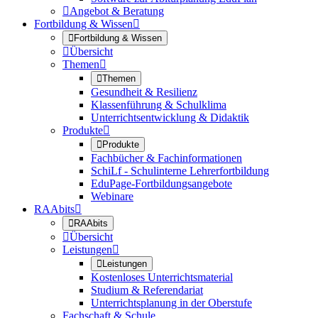

Angebot & Beratung
Fortbildung & Wissen


Fortbildung & Wissen

Übersicht
Themen


Themen
Gesundheit & Resilienz
Klassenführung & Schulklima
Unterrichtsentwicklung & Didaktik
Produkte


Produkte
Fachbücher & Fachinformationen
SchiLf - Schulinterne Lehrerfortbildung
EduPage-Fortbildungsangebote
Webinare
RAAbits


RAAbits

Übersicht
Leistungen


Leistungen
Kostenloses Unterrichtsmaterial
Studium & Referendariat
Unterrichtsplanung in der Oberstufe
Fachschaft & Schule