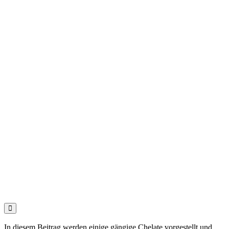

In diesem Beitrag werden einige gängige Chelate vorgestellt und