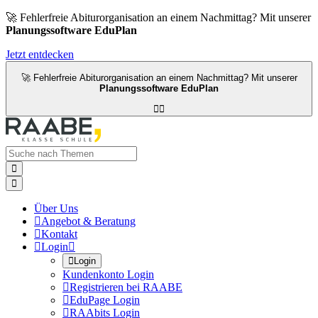
🚀 Fehlerfreie Abiturorganisation an einem Nachmittag? Mit unserer
Planungssoftware EduPlan
Jetzt entdecken
🚀 Fehlerfreie Abiturorganisation an einem Nachmittag? Mit unserer
Planungssoftware EduPlan




Über Uns

Angebot & Beratung

Kontakt

Login


Login
Kundenkonto Login

Registrieren bei RAABE

EduPage Login

RAAbits Login