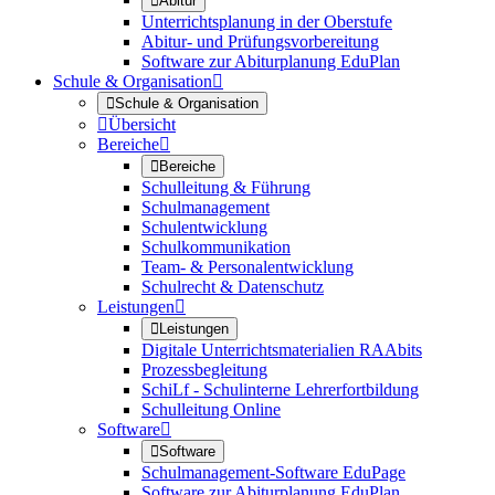

Abitur
Unterrichtsplanung in der Oberstufe
Abitur- und Prüfungsvorbereitung
Software zur Abiturplanung EduPlan
Schule & Organisation


Schule & Organisation

Übersicht
Bereiche


Bereiche
Schulleitung & Führung
Schulmanagement
Schulentwicklung
Schulkommunikation
Team- & Personalentwicklung
Schulrecht & Datenschutz
Leistungen


Leistungen
Digitale Unterrichtsmaterialien RAAbits
Prozessbegleitung
SchiLf - Schulinterne Lehrerfortbildung
Schulleitung Online
Software


Software
Schulmanagement-Software EduPage
Software zur Abiturplanung EduPlan