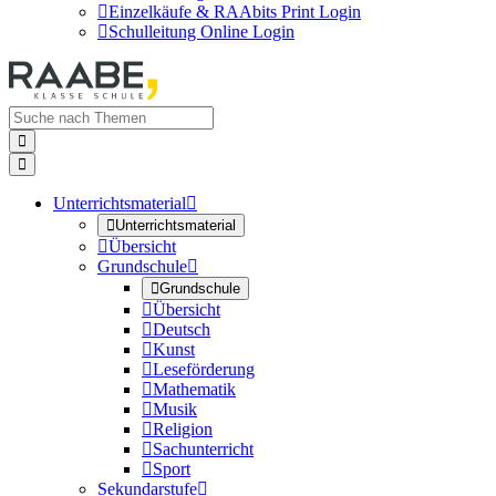

Einzelkäufe & RAAbits Print Login

Schulleitung Online Login


Unterrichtsmaterial


Unterrichtsmaterial

Übersicht
Grundschule


Grundschule

Übersicht

Deutsch

Kunst

Leseförderung

Mathematik

Musik

Religion

Sachunterricht

Sport
Sekundarstufe
