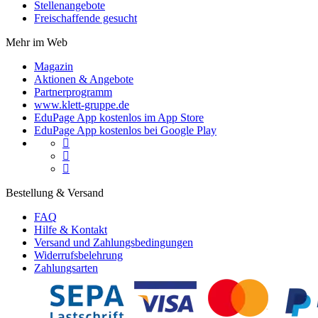
Stellenangebote
Freischaffende gesucht
Mehr im Web
Magazin
Aktionen & Angebote
Partnerprogramm
www.klett-gruppe.de
EduPage App kostenlos im App Store
EduPage App kostenlos bei Google Play



Bestellung & Versand
FAQ
Hilfe & Kontakt
Versand und Zahlungsbedingungen
Widerrufsbelehrung
Zahlungsarten