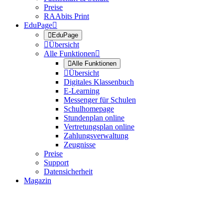
Preise
RAAbits Print
EduPage


EduPage

Übersicht
Alle Funktionen


Alle Funktionen

Übersicht
Digitales Klassenbuch
E-Learning
Messenger für Schulen
Schulhomepage
Stundenplan online
Vertretungsplan online
Zahlungsverwaltung
Zeugnisse
Preise
Support
Datensicherheit
Magazin